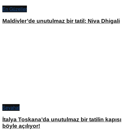
En Güzeller
Maldivler’de unutulmaz bir tatil: Niva Dhigali
Seyahat
İtalya Toskana’da unutulmaz bir tatilin kapısı
böyle açılıyor!