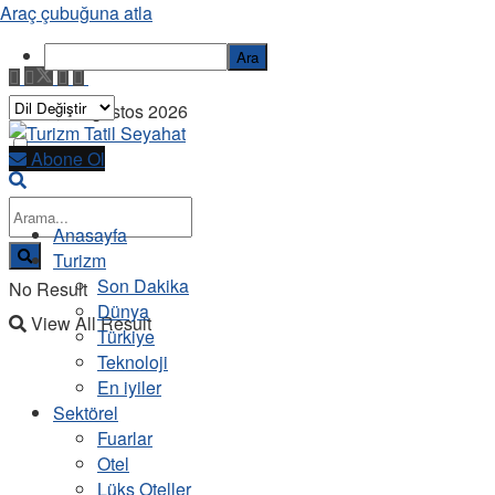
Araç çubuğuna atla
Ara
Cuma, 7 Ağustos 2026
Abone Ol
Anasayfa
Turizm
Son Dakika
No Result
Dünya
View All Result
Türkiye
Teknoloji
En iyiler
Sektörel
Fuarlar
Otel
Lüks Oteller