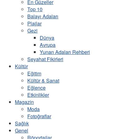
En Güzeller
Top 10
Balayı Adaları
Plajlar
Gezi
Dünya
Avrupa
Yunan Adaları Rehberi
Seyahat Fikirleri
Kültür
Eğitim
Kültür & Sanat
Eğlence
Etkinlikler
Magazin
Moda
Fotoğraflar
Sağlık
Genel
Röportajlar