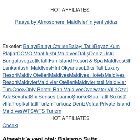
HOT AFFILIATES
Raaya by Atmosphere: Maldivler’in yeni yıldızı
Etiketler:
Balayı
Balayı Otelleri
Balayı Tatili
Beyaz Kum
Plajlar
COMO Maalifushi Maldives
Dalış
Deniz Üstü
Bungalov
egzotik tatil
Fun Island Resort & Spa Maldives
Gili
Lankanfushi Maldives
Hint Okyanusu
Lüks Tatil
Luxury
Resort
Maldiv Otelleri
Maldives
Maldives Hotels
Maldives
Resort
Maldivler
Maldivler Otelleri
Maldivler tatili
Maldivler
Turu
One&Only Reethi Rah Maldives
Overwater Villa
Özel
Ada
Seyahat
Six Senses Laamu
Şnorkel
Spa Tatili
Su üstü
villa
Tropikal tatil
Turizm
Turkuaz Deniz
Velaa Private Island
Maldives
WTS
WTS Turizm
HOT AFFILIATES
Önceki
Ataşehir’e yeni otel: Balsamo Suits