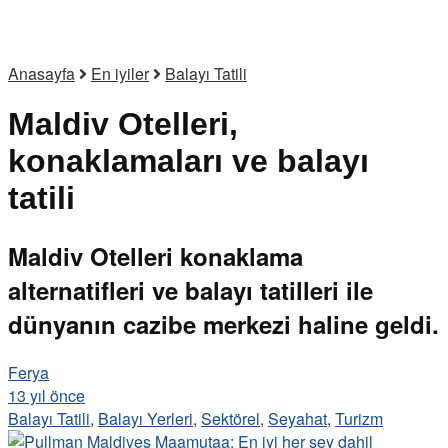
Anasayfa
En iyiler
Balayı Tatili
Maldiv Otelleri,
konaklamaları ve balayı
tatili
Maldiv Otelleri konaklama
alternatifleri ve balayı tatilleri ile
dünyanın cazibe merkezi haline geldi.
Ferya
13 yıl önce
Balayı Tatili
,
Balayı Yerleri
,
Sektörel
,
Seyahat
,
Turizm