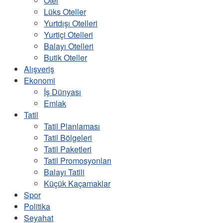
Otel
Lüks Oteller
Yurtdışı Otelleri
Yurtiçi Otelleri
Balayı Otelleri
Butik Oteller
Alışveriş
Ekonomi
İş Dünyası
Emlak
Tatil
Tatil Planlaması
Tatil Bölgeleri
Tatil Paketleri
Tatil Promosyonları
Balayı Tatili
Küçük Kaçamaklar
Spor
Politika
Seyahat