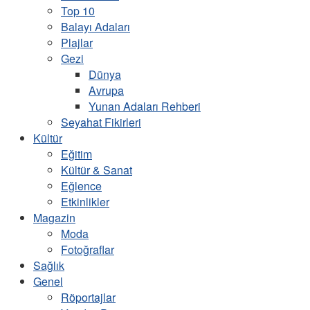
Top 10
Balayı Adaları
Plajlar
Gezi
Dünya
Avrupa
Yunan Adaları Rehberi
Seyahat Fikirleri
Kültür
Eğitim
Kültür & Sanat
Eğlence
Etkinlikler
Magazin
Moda
Fotoğraflar
Sağlık
Genel
Röportajlar