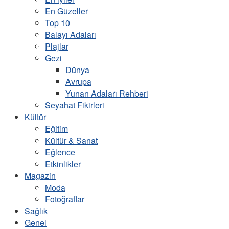
En Güzeller
Top 10
Balayı Adaları
Plajlar
Gezi
Dünya
Avrupa
Yunan Adaları Rehberi
Seyahat Fikirleri
Kültür
Eğitim
Kültür & Sanat
Eğlence
Etkinlikler
Magazin
Moda
Fotoğraflar
Sağlık
Genel