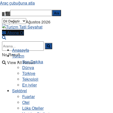
Araç çubuğuna atla
Ara
Perşembe, 6 Ağustos 2026
Abone Ol
Anasayfa
No Result
Turizm
Son Dakika
View All Result
Dünya
Türkiye
Teknoloji
En iyiler
Sektörel
Fuarlar
Otel
Lüks Oteller