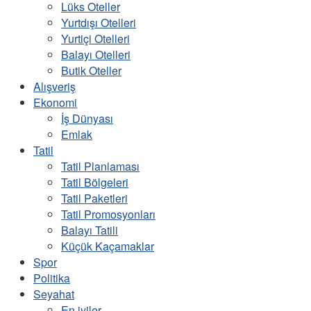
Lüks Oteller
Yurtdışı Otelleri
Yurtiçi Otelleri
Balayı Otelleri
Butik Oteller
Alışveriş
Ekonomi
İş Dünyası
Emlak
Tatil
Tatil Planlaması
Tatil Bölgeleri
Tatil Paketleri
Tatil Promosyonları
Balayı Tatili
Küçük Kaçamaklar
Spor
Politika
Seyahat
En iyiler