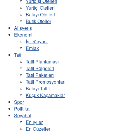
Yurtdışı Otelleri
Yurtiçi Otelleri
Balayı Otelleri
Butik Oteller
Alışveriş
Ekonomi
İş Dünyası
Emlak
Tatil
Tatil Planlaması
Tatil Bölgeleri
Tatil Paketleri
Tatil Promosyonları
Balayı Tatili
Küçük Kaçamaklar
Spor
Politika
Seyahat
En iyiler
En Güzeller