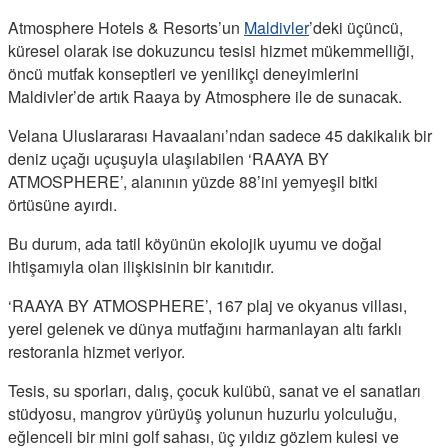
Atmosphere Hotels & Resorts’un
Maldivler
’deki üçüncü,
küresel olarak ise dokuzuncu tesisi hizmet mükemmelliği,
öncü mutfak konseptleri ve yenilikçi deneyimlerini
Maldivler’de artık Raaya by Atmosphere ile de sunacak.
Velana Uluslararası Havaalanı’ndan sadece 45 dakikalık bir
deniz uçağı uçuşuyla ulaşılabilen ‘RAAYA BY
ATMOSPHERE’, alanının yüzde 88’ini yemyeşil bitki
örtüsüne ayırdı.
Bu durum, ada tatil köyünün ekolojik uyumu ve doğal
ihtişamıyla olan ilişkisinin bir kanıtıdır.
‘RAAYA BY ATMOSPHERE’, 167 plaj ve okyanus villası,
yerel gelenek ve dünya mutfağını harmanlayan altı farklı
restoranla hizmet veriyor.
Tesis, su sporları, dalış, çocuk kulübü, sanat ve el sanatları
stüdyosu, mangrov yürüyüş yolunun huzurlu yolculuğu,
eğlenceli bir mini golf sahası, üç yıldız gözlem kulesi ve