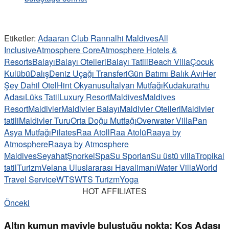
Etiketler:
Adaaran Club Rannalhi Maldives
All
Inclusive
Atmosphere Core
Atmosphere Hotels &
Resorts
Balayı
Balayı Otelleri
Balayı Tatili
Beach Villa
Çocuk
Kulübü
Dalış
Deniz Uçağı Transferi
Gün Batımı Balık Avı
Her
Şey Dahil Otel
Hint Okyanusu
İtalyan Mutfağı
Kudakurathu
Adası
Lüks Tatil
Luxury Resort
Maldives
Maldives
Resort
Maldivler
Maldivler Balayı
Maldivler Otelleri
Maldivler
tatili
Maldivler Turu
Orta Doğu Mutfağı
Overwater Villa
Pan
Asya Mutfağı
Pilates
Raa Atoll
Raa Atolü
Raaya by
Atmosphere
Raaya by Atmosphere
Maldives
Seyahat
Şnorkel
Spa
Su Sporları
Su üstü villa
Tropikal
tatil
Turizm
Velana Uluslararası Havalimanı
Water Villa
World
Travel Service
WTS
WTS Turizm
Yoga
HOT AFFILIATES
Önceki
Altın kumun maviyle buluştuğu nokta: Kos Adası