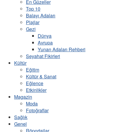
En Güzeller
Top 10
Balayı Adaları
Plajlar
Gezi
Dünya
Avrupa
Yunan Adaları Rehberi
Seyahat Fikirleri
Kültür
Eğitim
Kültür & Sanat
Eğlence
Etkinlikler
Magazin
Moda
Fotoğraflar
Sağlık
Genel
Röportajlar