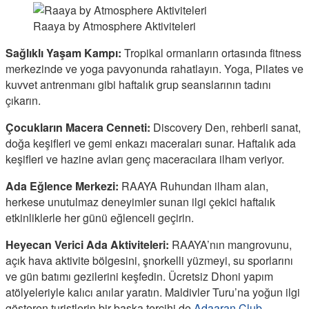
Raaya by Atmosphere Aktiviteleri
Sağlıklı Yaşam Kampı:
Tropikal ormanların ortasında fitness
merkezinde ve yoga pavyonunda rahatlayın. Yoga, Pilates ve
kuvvet antrenmanı gibi haftalık grup seanslarının tadını
çıkarın.
Çocukların Macera Cenneti:
Discovery Den, rehberli sanat,
doğa keşifleri ve gemi enkazı maceraları sunar. Haftalık ada
keşifleri ve hazine avları genç maceracılara ilham veriyor.
Ada Eğlence Merkezi:
RAAYA Ruhundan ilham alan,
herkese unutulmaz deneyimler sunan ilgi çekici haftalık
etkinliklerle her günü eğlenceli geçirin.
Heyecan Verici Ada Aktiviteleri:
RAAYA’nın mangrovunu,
açık hava aktivite bölgesini, şnorkelli yüzmeyi, su sporlarını
ve gün batımı gezilerini keşfedin. Ücretsiz Dhoni yapım
atölyeleriyle kalıcı anılar yaratın. Maldivler Turu’na yoğun ilgi
gösteren turistlerin bir başka tercihi de
Adaaran Club