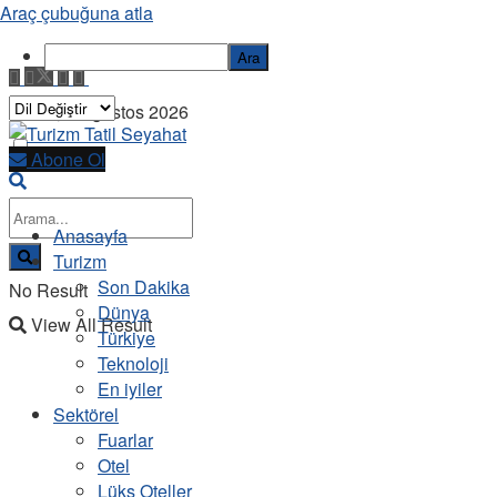
Araç çubuğuna atla
Ara
Cuma, 7 Ağustos 2026
Abone Ol
Anasayfa
Turizm
Son Dakika
No Result
Dünya
View All Result
Türkiye
Teknoloji
En iyiler
Sektörel
Fuarlar
Otel
Lüks Oteller