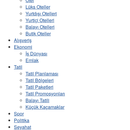
Otel
Lüks Oteller
Yurtdışı Otelleri
Yurtiçi Otelleri
Balayı Otelleri
Butik Oteller
Alışveriş
Ekonomi
İş Dünyası
Emlak
Tatil
Tatil Planlaması
Tatil Bölgeleri
Tatil Paketleri
Tatil Promosyonları
Balayı Tatili
Küçük Kaçamaklar
Spor
Politika
Seyahat