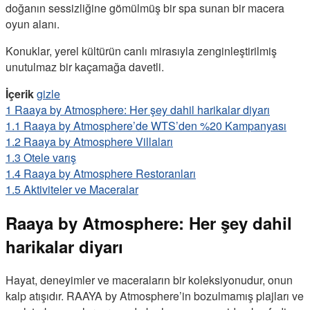
doğanın sessizliğine gömülmüş bir spa sunan bir macera
oyun alanı.
Konuklar, yerel kültürün canlı mirasıyla zenginleştirilmiş
unutulmaz bir kaçamağa davetli.
İçerik
gizle
1
Raaya by Atmosphere: Her şey dahil harikalar diyarı
1.1
Raaya by Atmosphere’de WTS’den %20 Kampanyası
1.2
Raaya by Atmosphere Villaları
1.3
Otele varış
1.4
Raaya by Atmosphere Restoranları
1.5
Aktiviteler ve Maceralar
Raaya by Atmosphere: Her şey dahil
harikalar diyarı
Hayat, deneyimler ve maceraların bir koleksiyonudur, onun
kalp atışıdır. RAAYA by Atmosphere’in bozulmamış plajları ve