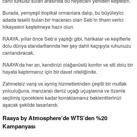
canlı turkuaz suları arasında bu heyecanı yeniden keşfedin.
Burada, yemyeşil tropikal ormanlara dalıp, bu büyüleyici
adada teselli bulan bir maceracı olan Seb’in ilham verici
hikayesini keşfetmeye hazır olun.
RAAYA, yıllar önce Seb’e yaptığı gibi, harikalar ve keşiflerle
dolu dünya standartlarında her şey dahil kaçışıyla ruhunuzu
canlandıracak.
RAAYA’da her an, kendinizi olağanüstü konfor ve stil dolu bir
hayata kaptırmanız için bir davet niteliğinde.
Zahmetsiz varış ve ayrılış hizmetlerinden çeşitli bir mutfak
yolculuğuna, manzaralı deniz uçağı uçuşlarına ve özenle
seçilmiş içeceklere kadar konaklamanız beklentilerinizi
aşacak şekilde tasarlandı.
Raaya by Atmosphere’de WTS’den %20
Kampanyası