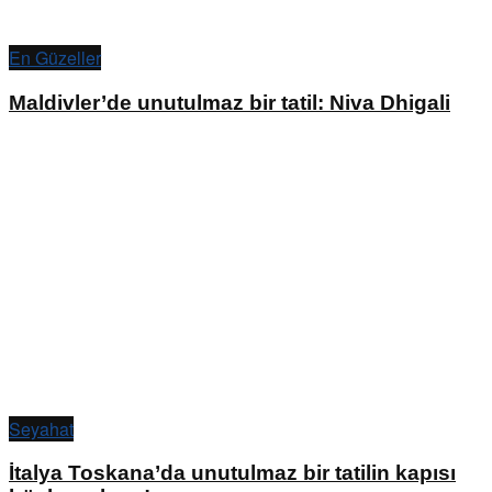
En Güzeller
Maldivler’de unutulmaz bir tatil: Niva Dhigali
Seyahat
İtalya Toskana’da unutulmaz bir tatilin kapısı