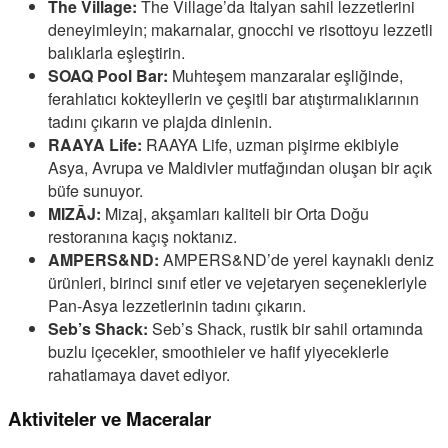
The Village:
The Village’da İtalyan sahil lezzetlerini
deneyimleyin; makarnalar, gnocchi ve risottoyu lezzetli
balıklarla eşleştirin.
SOAQ Pool Bar:
Muhteşem manzaralar eşliğinde,
ferahlatıcı kokteyllerin ve çeşitli bar atıştırmalıklarının
tadını çıkarın ve plajda dinlenin.
RAAYA Life:
RAAYA Life, uzman pişirme ekibiyle
Asya, Avrupa ve Maldivler mutfağından oluşan bir açık
büfe sunuyor.
MIZĀJ:
Mizaj, akşamları kaliteli bir Orta Doğu
restoranına kaçış noktanız.
AMPERS&ND:
AMPERS&ND’de yerel kaynaklı deniz
ürünleri, birinci sınıf etler ve vejetaryen seçenekleriyle
Pan-Asya lezzetlerinin tadını çıkarın.
Seb’s Shack:
Seb’s Shack, rustik bir sahil ortamında
buzlu içecekler, smoothieler ve hafif yiyeceklerle
rahatlamaya davet ediyor.
Aktiviteler ve Maceralar