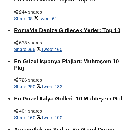
244 shares
Share
98
Tweet
61
Roma’da Denize Girilecek Yerler: Top 10
638 shares
Share
255
Tweet
160
En Güzel İspanya Plajları: Muhteşem 10
Plaj
726 shares
Share
290
Tweet
182
En Güzel İtalya Gölleri: 10 Muhteşem Göl
401 shares
Share
160
Tweet
100
Arnavutluk’un Yıldızı: En Güzel Durres