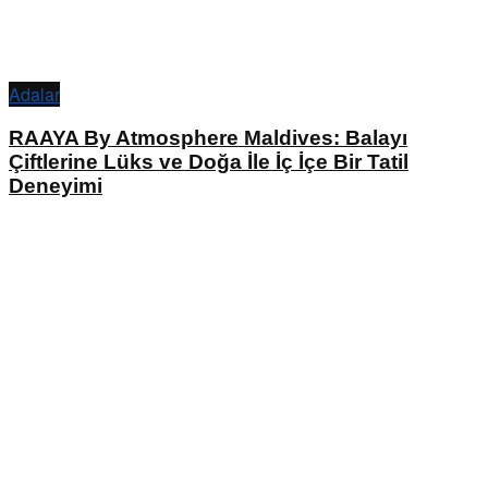
Adalar
RAAYA By Atmosphere Maldives: Balayı
Çiftlerine Lüks ve Doğa İle İç İçe Bir Tatil
Deneyimi