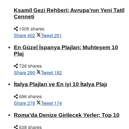
Ksamil Gezi Rehberi: Avrupa’nın Yeni Tatil
Cenneti
1005 shares
Share
402
Tweet
251
En Güzel İspanya Plajları: Muhteşem 10
Plaj
726 shares
Share
290
Tweet
182
İtalya Plajları ve En iyi 10 İtalya Plajı
696 shares
Share
278
Tweet
174
Roma’da Denize Girilecek Yerler: Top 10
638 shares