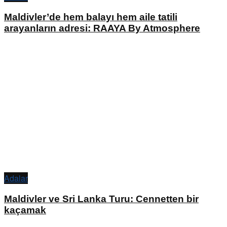
Maldivler’de hem balayı hem aile tatili
arayanların adresi: RAAYA By Atmosphere
Adalar
Maldivler ve Sri Lanka Turu: Cennetten bir
kaçamak