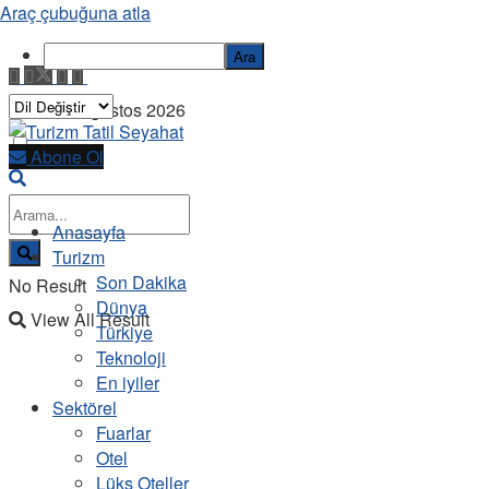
Araç çubuğuna atla
Ara
Cuma, 7 Ağustos 2026
Abone Ol
Anasayfa
Turizm
Son Dakika
No Result
Dünya
View All Result
Türkiye
Teknoloji
En iyiler
Sektörel
Fuarlar
Otel
Lüks Oteller