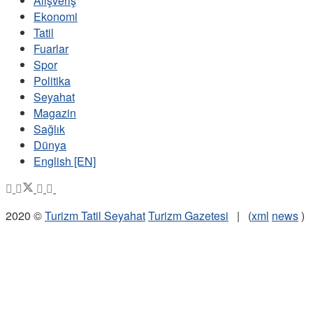
Alışveriş
Ekonomi
Tatil
Fuarlar
Spor
Politika
Seyahat
Magazin
Sağlık
Dünya
English [EN]
2020 ©
Turizm Tatil Seyahat
Turizm Gazetesi
| (
xml
news
)