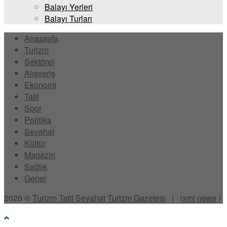
Balayı Yerleri
Balayı Turları
Anasayfa
Turizm
Sektörel
Alışveriş
Ekonomi
Tatil
Spor
Politika
Seyahat
Kültür
Magazin
Sağlık
Genel
2020 ©
Turizm Tatil Seyahat
Turizm Gazetesi
| (
xml
news
)