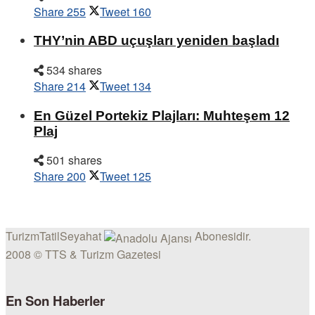
Share
255
Tweet
160
THY’nin ABD uçuşları yeniden başladı
534 shares
Share
214
Tweet
134
En Güzel Portekiz Plajları: Muhteşem 12
Plaj
501 shares
Share
200
Tweet
125
TurizmTatilSeyahat
Abonesidir.
2008 © TTS & Turizm Gazetesi
En Son Haberler