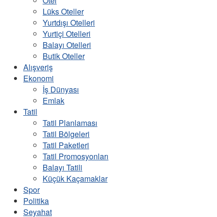
Otel
Lüks Oteller
Yurtdışı Otelleri
Yurtiçi Otelleri
Balayı Otelleri
Butik Oteller
Alışveriş
Ekonomi
İş Dünyası
Emlak
Tatil
Tatil Planlaması
Tatil Bölgeleri
Tatil Paketleri
Tatil Promosyonları
Balayı Tatili
Küçük Kaçamaklar
Spor
Politika
Seyahat