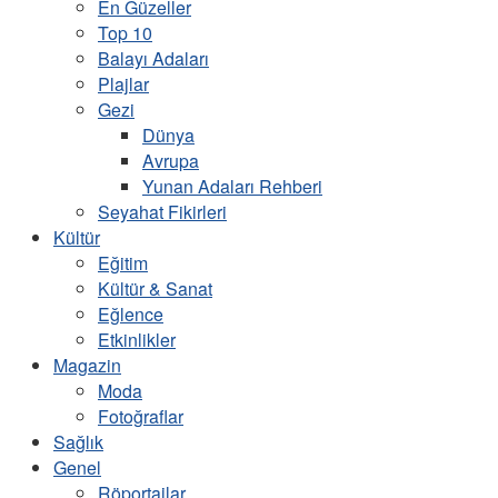
En Güzeller
Top 10
Balayı Adaları
Plajlar
Gezi
Dünya
Avrupa
Yunan Adaları Rehberi
Seyahat Fikirleri
Kültür
Eğitim
Kültür & Sanat
Eğlence
Etkinlikler
Magazin
Moda
Fotoğraflar
Sağlık
Genel
Röportajlar