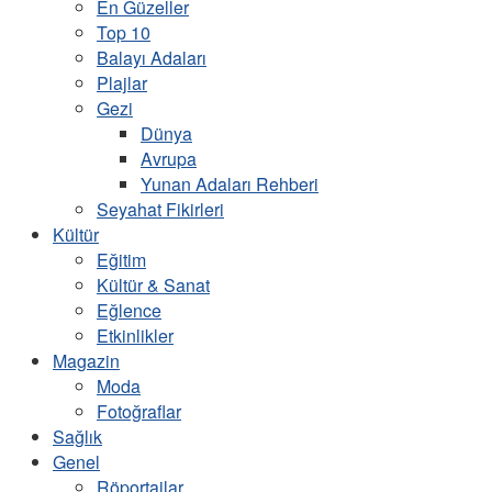
En Güzeller
Top 10
Balayı Adaları
Plajlar
Gezi
Dünya
Avrupa
Yunan Adaları Rehberi
Seyahat Fikirleri
Kültür
Eğitim
Kültür & Sanat
Eğlence
Etkinlikler
Magazin
Moda
Fotoğraflar
Sağlık
Genel
Röportajlar