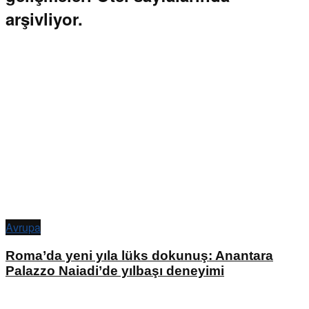
arşivliyor.
Avrupa
Roma’da yeni yıla lüks dokunuş: Anantara
Palazzo Naiadi’de yılbaşı deneyimi