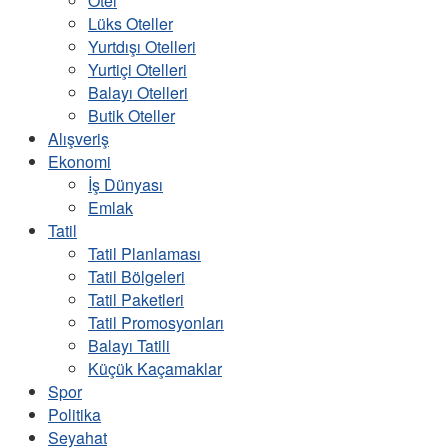
Otel
Lüks Oteller
Yurtdışı Otelleri
Yurtiçi Otelleri
Balayı Otelleri
Butik Oteller
Alışveriş
Ekonomi
İş Dünyası
Emlak
Tatil
Tatil Planlaması
Tatil Bölgeleri
Tatil Paketleri
Tatil Promosyonları
Balayı Tatili
Küçük Kaçamaklar
Spor
Politika
Seyahat