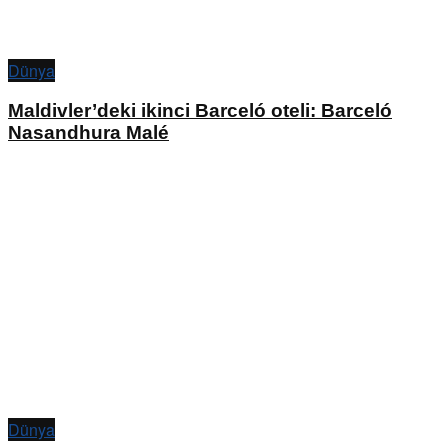
Dünya
Maldivler’deki ikinci Barceló oteli: Barceló
Nasandhura Malé
Dünya