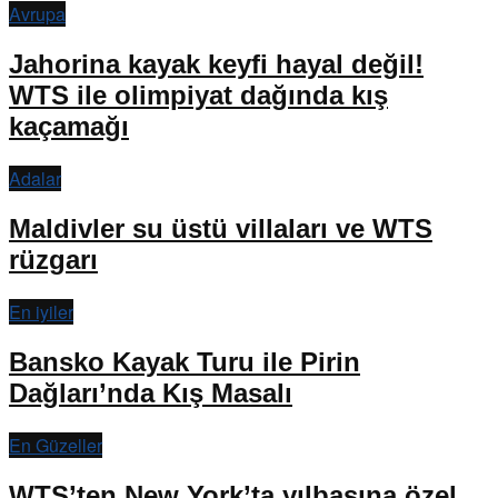
Avrupa
Jahorina kayak keyfi hayal değil!
WTS ile olimpiyat dağında kış
kaçamağı
Adalar
Maldivler su üstü villaları ve WTS
rüzgarı
En iyiler
Bansko Kayak Turu ile Pirin
Dağları’nda Kış Masalı
En Güzeller
WTS’ten New York’ta yılbaşına özel