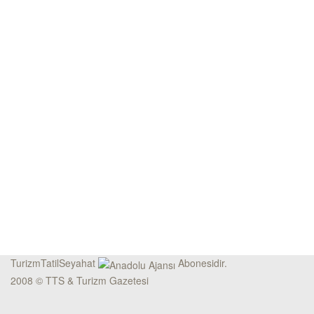
TurizmTatilSeyahat
Abonesidir.
2008 © TTS & Turizm Gazetesi