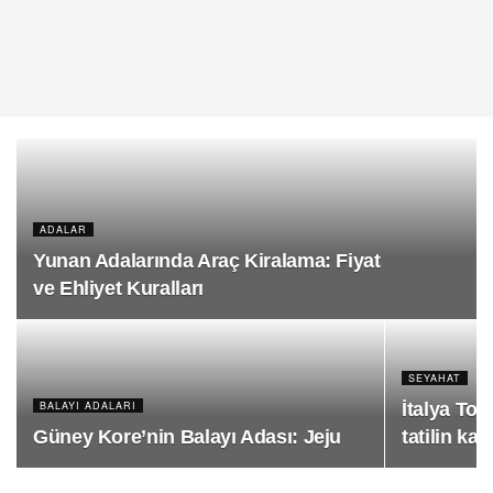
ADALAR
Yunan Adalarında Araç Kiralama: Fiyat
ve Ehliyet Kuralları
SEYAHAT
BALAYI ADALARI
İtalya To
Güney Kore’nin Balayı Adası: Jeju
tatilin kap