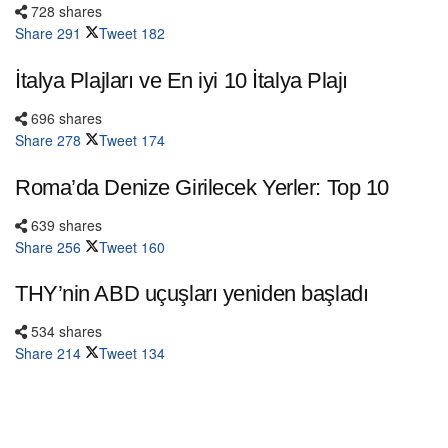
728 shares
Share
291
Tweet
182
İtalya Plajları ve En iyi 10 İtalya Plajı
696 shares
Share
278
Tweet
174
Roma’da Denize Girilecek Yerler: Top 10
639 shares
Share
256
Tweet
160
THY’nin ABD uçuşları yeniden başladı
534 shares
Share
214
Tweet
134