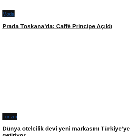
Moda
Prada Toskana’da: Caffè Principe Açıldı
Turizm
Dünya otelcilik devi yeni markasını Türkiye’ye
getiriyor