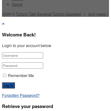
Genel
2020 ©
Turizm Tatil Seyahat
Turizm Gazetesi
| (
xml
news
)
Welcome Back!
Login to your account below
Remember Me
Forgotten Password?
Retrieve your password