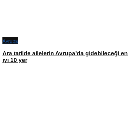
Avrupa
Ara tatilde ailelerin Avrupa’da gidebileceği en
iyi 10 yer