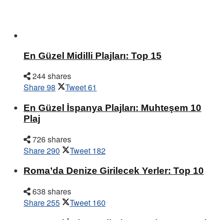
En Güzel Midilli Plajları: Top 15
244 shares
Share
98
Tweet
61
En Güzel İspanya Plajları: Muhteşem 10
Plaj
726 shares
Share
290
Tweet
182
Roma’da Denize Girilecek Yerler: Top 10
638 shares
Share
255
Tweet
160