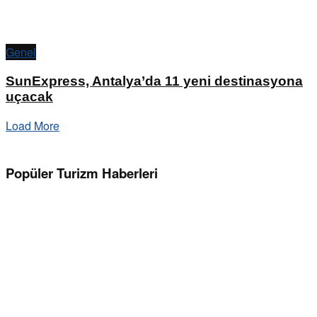
Genel
SunExpress, Antalya’da 11 yeni destinasyona
uçacak
Load More
Popüler Turizm Haberleri