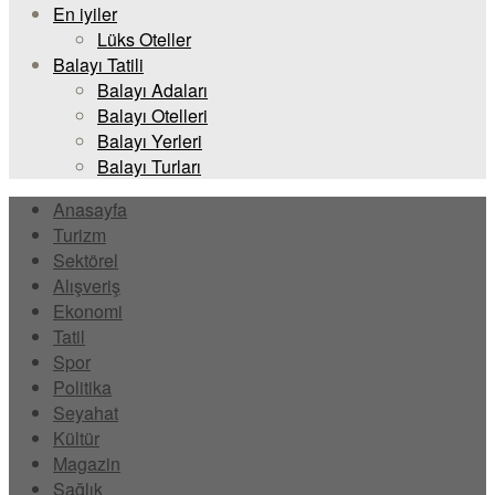
En iyiler
Lüks Oteller
Balayı Tatili
Balayı Adaları
Balayı Otelleri
Balayı Yerleri
Balayı Turları
Anasayfa
Turizm
Sektörel
Alışveriş
Ekonomi
Tatil
Spor
Politika
Seyahat
Kültür
Magazin
Sağlık