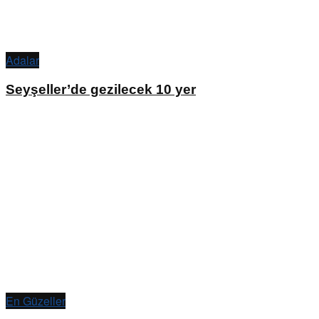
Adalar
Seyşeller’de gezilecek 10 yer
En Güzeller