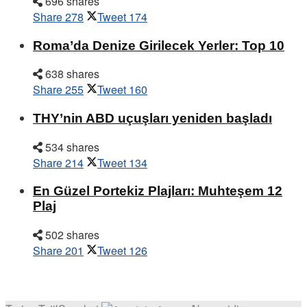
696 shares
Share
278
Tweet
174
Roma’da Denize Girilecek Yerler: Top 10
638 shares
Share
255
Tweet
160
THY’nin ABD uçuşları yeniden başladı
534 shares
Share
214
Tweet
134
En Güzel Portekiz Plajları: Muhteşem 12
Plaj
502 shares
Share
201
Tweet
126