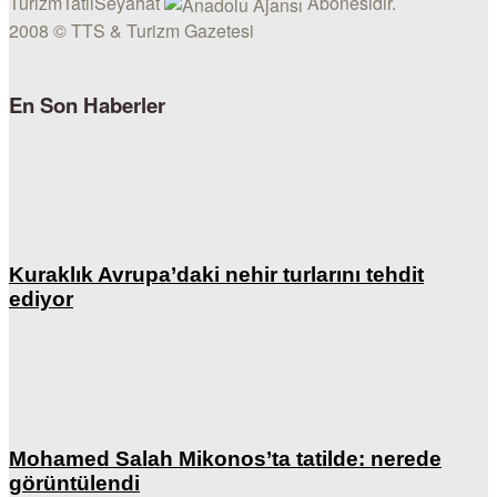
TurizmTatilSeyahat
Abonesidir.
2008 © TTS & Turizm Gazetesi
En Son Haberler
Kuraklık Avrupa’daki nehir turlarını tehdit
ediyor
Mohamed Salah Mikonos’ta tatilde: nerede
görüntülendi