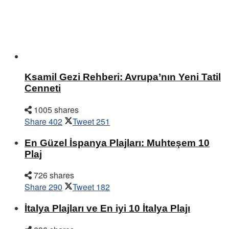
Ksamil Gezi Rehberi: Avrupa’nın Yeni Tatil
Cenneti
1005 shares
Share
402
Tweet
251
En Güzel İspanya Plajları: Muhteşem 10
Plaj
726 shares
Share
290
Tweet
182
İtalya Plajları ve En iyi 10 İtalya Plajı