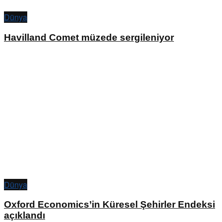
Dünya
Havilland Comet müzede sergileniyor
Dünya
Oxford Economics’in Küresel Şehirler Endeksi
açıklandı