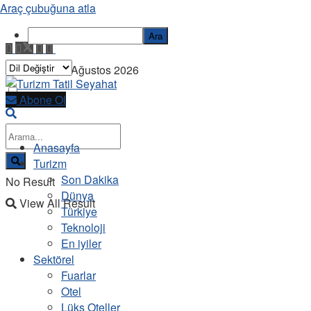
Araç çubuğuna atla
Ara
Cumartesi, 8 Ağustos 2026
Abone Ol
Anasayfa
Turizm
Son Dakika
No Result
Dünya
View All Result
Türkiye
Teknoloji
En iyiler
Sektörel
Fuarlar
Otel
Lüks Oteller