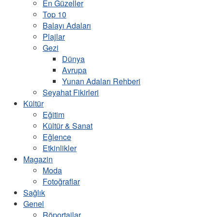
En Güzeller
Top 10
Balayı Adaları
Plajlar
Gezi
Dünya
Avrupa
Yunan Adaları Rehberi
Seyahat Fikirleri
Kültür
Eğitim
Kültür & Sanat
Eğlence
Etkinlikler
Magazin
Moda
Fotoğraflar
Sağlık
Genel
Röportajlar