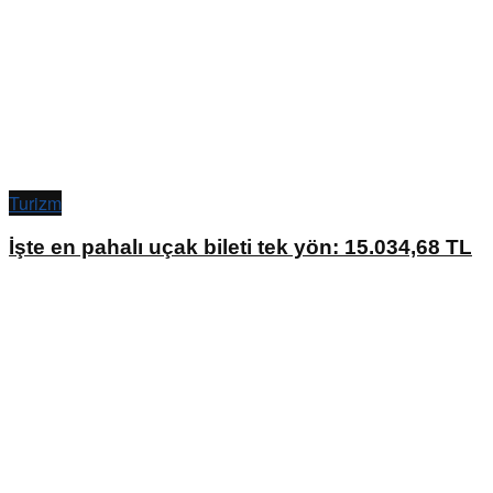
Turizm
İşte en pahalı uçak bileti tek yön: 15.034,68 TL