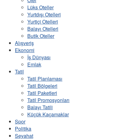
Otel
Lüks Oteller
Yurtdışı Otelleri
Yurtiçi Otelleri
Balayı Otelleri
Butik Oteller
Alışveriş
Ekonomi
İş Dünyası
Emlak
Tatil
Tatil Planlaması
Tatil Bölgeleri
Tatil Paketleri
Tatil Promosyonları
Balayı Tatili
Küçük Kaçamaklar
Spor
Politika
Seyahat