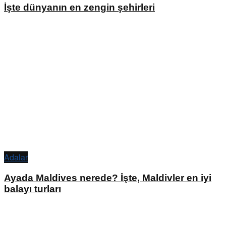
İşte dünyanın en zengin şehirleri
Adalar
Ayada Maldives nerede? İşte, Maldivler en iyi
balayı turları