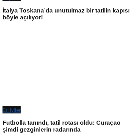
İtalya Toskana’da unutulmaz bir tatilin kapısı
böyle açılıyor!
En iyiler
Futbolla tanındı, tatil rotası oldu: Curaçao
şimdi gezginlerin radarında