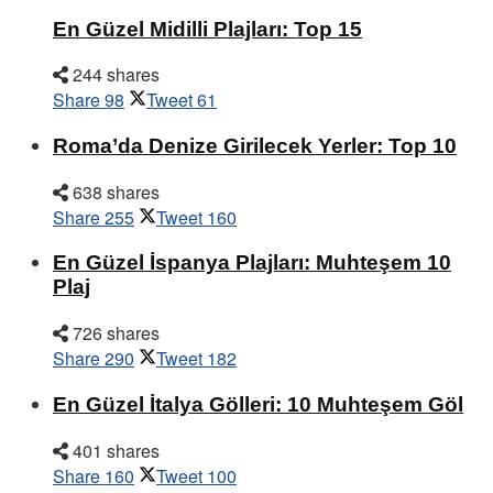
En Güzel Midilli Plajları: Top 15
244 shares
Share
98
Tweet
61
Roma’da Denize Girilecek Yerler: Top 10
638 shares
Share
255
Tweet
160
En Güzel İspanya Plajları: Muhteşem 10
Plaj
726 shares
Share
290
Tweet
182
En Güzel İtalya Gölleri: 10 Muhteşem Göl
401 shares
Share
160
Tweet
100