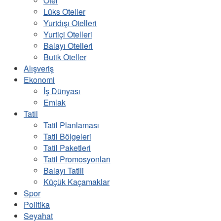
Otel
Lüks Oteller
Yurtdışı Otelleri
Yurtiçi Otelleri
Balayı Otelleri
Butik Oteller
Alışveriş
Ekonomi
İş Dünyası
Emlak
Tatil
Tatil Planlaması
Tatil Bölgeleri
Tatil Paketleri
Tatil Promosyonları
Balayı Tatili
Küçük Kaçamaklar
Spor
Politika
Seyahat