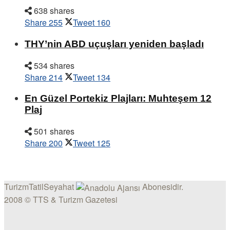
638 shares
Share
255
Tweet
160
THY’nin ABD uçuşları yeniden başladı
534 shares
Share
214
Tweet
134
En Güzel Portekiz Plajları: Muhteşem 12
Plaj
501 shares
Share
200
Tweet
125
TurizmTatilSeyahat
Abonesidir.
2008 © TTS & Turizm Gazetesi