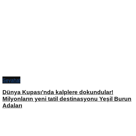
Seyahat
Dünya Kupası’nda kalplere dokundular!
Milyonların yeni tatil destinasyonu Yeşil Burun
Adaları