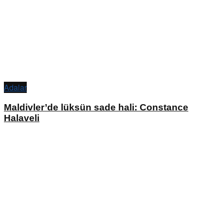
Adalar
Maldivler’de lüksün sade hali: Constance
Halaveli