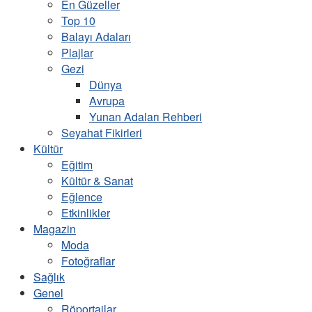
En Güzeller
Top 10
Balayı Adaları
Plajlar
Gezi
Dünya
Avrupa
Yunan Adaları Rehberi
Seyahat Fikirleri
Kültür
Eğitim
Kültür & Sanat
Eğlence
Etkinlikler
Magazin
Moda
Fotoğraflar
Sağlık
Genel
Röportajlar