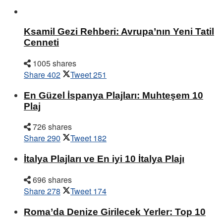
Ksamil Gezi Rehberi: Avrupa’nın Yeni Tatil
Cenneti
1005 shares
Share
402
Tweet
251
En Güzel İspanya Plajları: Muhteşem 10
Plaj
726 shares
Share
290
Tweet
182
İtalya Plajları ve En iyi 10 İtalya Plajı
696 shares
Share
278
Tweet
174
Roma’da Denize Girilecek Yerler: Top 10