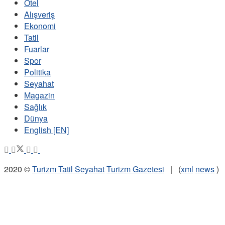
Otel
Alışveriş
Ekonomi
Tatil
Fuarlar
Spor
Politika
Seyahat
Magazin
Sağlık
Dünya
English [EN]
2020 ©
Turizm Tatil Seyahat
Turizm Gazetesi
| (
xml
news
)