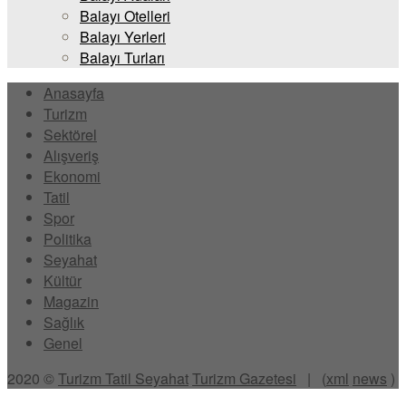
Balayı Otelleri
Balayı Yerleri
Balayı Turları
Anasayfa
Turizm
Sektörel
Alışveriş
Ekonomi
Tatil
Spor
Politika
Seyahat
Kültür
Magazin
Sağlık
Genel
2020 ©
Turizm Tatil Seyahat
Turizm Gazetesi
| (
xml
news
)