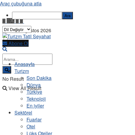
Araç çubuğuna atla
Ara
Cuma, 7 Ağustos 2026
Abone Ol
Anasayfa
Turizm
Son Dakika
No Result
Dünya
View All Result
Türkiye
Teknoloji
En iyiler
Sektörel
Fuarlar
Otel
Lüks Oteller