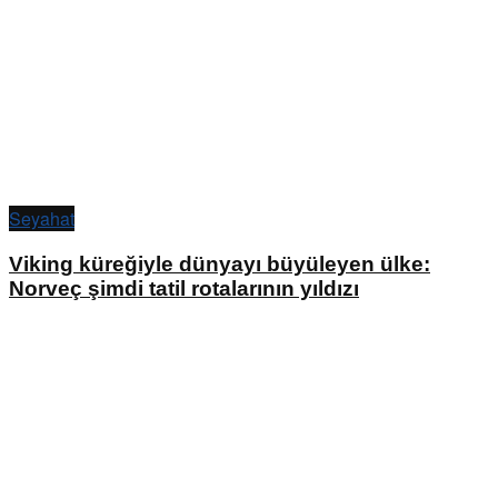
Seyahat
Viking küreğiyle dünyayı büyüleyen ülke:
Norveç şimdi tatil rotalarının yıldızı