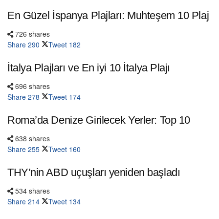
En Güzel İspanya Plajları: Muhteşem 10 Plaj
726 shares
Share
290
Tweet
182
İtalya Plajları ve En iyi 10 İtalya Plajı
696 shares
Share
278
Tweet
174
Roma’da Denize Girilecek Yerler: Top 10
638 shares
Share
255
Tweet
160
THY’nin ABD uçuşları yeniden başladı
534 shares
Share
214
Tweet
134