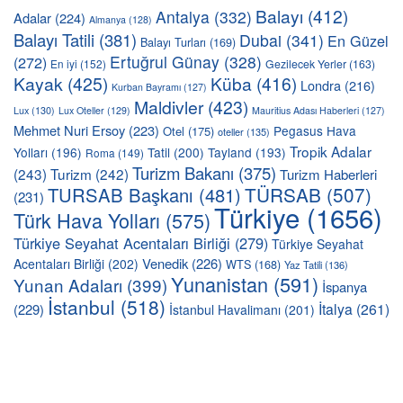
Balayı
(412)
Antalya
(332)
Adalar
(224)
Almanya
(128)
Balayı Tatili
(381)
Dubai
(341)
En Güzel
Balayı Turları
(169)
Ertuğrul Günay
(328)
(272)
En iyi
(152)
Gezilecek Yerler
(163)
Kayak
(425)
Küba
(416)
Londra
(216)
Kurban Bayramı
(127)
Maldivler
(423)
Lux
(130)
Lux Oteller
(129)
Mauritius Adası Haberleri
(127)
Mehmet Nuri Ersoy
(223)
Pegasus Hava
Otel
(175)
oteller
(135)
Tropik Adalar
Yolları
(196)
Tatil
(200)
Tayland
(193)
Roma
(149)
Turizm Bakanı
(375)
(243)
Turizm
(242)
Turizm Haberleri
TÜRSAB
(507)
TURSAB Başkanı
(481)
(231)
Türkiye
(1656)
Türk Hava Yolları
(575)
Türkiye Seyahat Acentaları Birliği
(279)
Türkiye Seyahat
Venedik
(226)
Acentaları Birliği
(202)
WTS
(168)
Yaz Tatili
(136)
Yunanistan
(591)
Yunan Adaları
(399)
İspanya
İstanbul
(518)
İtalya
(261)
(229)
İstanbul Havalimanı
(201)