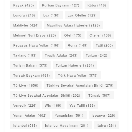
Kayak
(425)
Kurban Bayramı
(127)
Küba
(416)
Londra
(216)
Lux
(130)
Lux Oteller
(129)
Maldivler
(424)
Mauritius Adası Haberleri
(128)
Mehmet Nuri Ersoy
(223)
Otel
(175)
Oteller
(136)
Pegasus Hava Yolları
(196)
Roma
(149)
Tatil
(200)
Tayland
(193)
Tropik Adalar
(243)
Turizm
(242)
Turizm Bakanı
(375)
Turizm Haberleri
(231)
Tursab Başkanı
(481)
Türk Hava Yolları
(575)
Türkiye
(1656)
Türkiye Seyahat Acentaları Birliği
(279)
Türkiye Seyahat Acentaları Birliği
(202)
Türsab
(507)
Venedik
(226)
Wts
(169)
Yaz Tatili
(136)
Yunan Adaları
(402)
Yunanistan
(591)
İspanya
(229)
İstanbul
(518)
İstanbul Havalimanı
(201)
İtalya
(261)