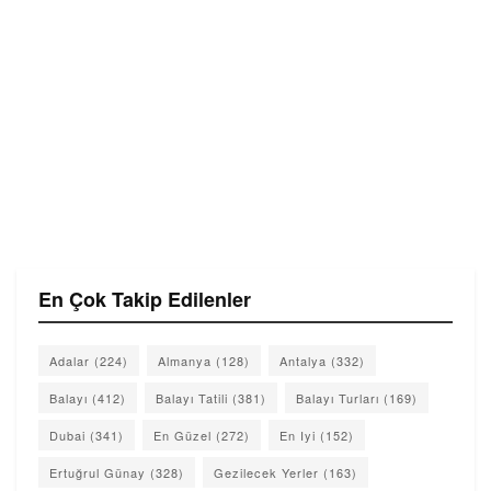
En Çok Takip Edilenler
Adalar
(224)
Almanya
(128)
Antalya
(332)
Balayı
(412)
Balayı Tatili
(381)
Balayı Turları
(169)
Dubai
(341)
En Güzel
(272)
En Iyi
(152)
Ertuğrul Günay
(328)
Gezilecek Yerler
(163)