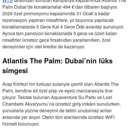
WTS
tarafından sunulan kampanya kapsamında Atlantis The
Palm Dubai’de konaklamalar 494 €’dan itibaren başlıyor.
2026 özel promosyonu kapsamında 31 Ocak’a kadar
rezervasyon yaptıran misafirlere, yıl boyunca yapılacak
konaklamalarda 5 Gece Kal 4 Gece Öde avantajı sunuluyor.
Ayrıca tam pansiyon konaklamada 5 gece ve üzeri kalan
misafirler ücretsiz gece fırsatından yararlanırken, özel
deneyimler için otel kredisi de kazanıyor.
Atlantis The Palm: Dubai’nin lüks
simgesi
Arap Körfezi’nin turkuaz sularıyla çevrili olan Atlantis The
Palm, kendine ait özel plajı ve eşsiz manzarasıyla öne
çıkıyor. Tesiste bulunan Aquaventure Su Parkı ve Lost
Chambers Akvaryumu’na ücretsiz giriş imkânı sunulurken,
yunuslarla yüzme deneyimi de tatilin unutulmaz anları
arasında yer alıyor. Otelin tüm alanlarında ücretsiz WiFi
hizmeti bulunuyor.