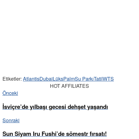
Etiketler:
Atlantis
Dubai
Lüks
Palm
Su Parkı
Tatil
WTS
HOT AFFILIATES
Önceki
İsviçre’de yılbaşı gecesi dehşet yaşandı
Sonraki
Sun Siyam Iru Fushi’de sömestr fırsatı!