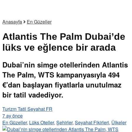
Anasayfa
En Güzeller
Atlantis The Palm Dubai’de
lüks ve eğlence bir arada
Dubai’nin simge otellerinden Atlantis
The Palm, WTS kampanyasıyla 494
€’dan başlayan fiyatlarla unutulmaz
bir tatil vadediyor.
Turizm Tatil Seyahat FR
7 ay önce
En Güzeller
,
Lüks Oteller
,
Şehirler
,
Seyahat Fikirleri
,
Ülkeler