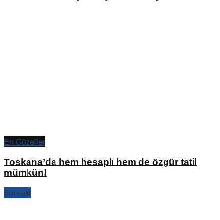
En Güzeller
Toskana’da hem hesaplı hem de özgür tatil
mümkün!
Sonraki