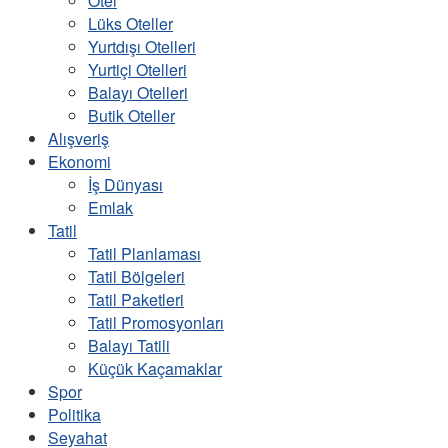
Otel
Lüks Oteller
Yurtdışı Otelleri
Yurtiçi Otelleri
Balayı Otelleri
Butik Oteller
Alışveriş
Ekonomi
İş Dünyası
Emlak
Tatil
Tatil Planlaması
Tatil Bölgeleri
Tatil Paketleri
Tatil Promosyonları
Balayı Tatili
Küçük Kaçamaklar
Spor
Politika
Seyahat