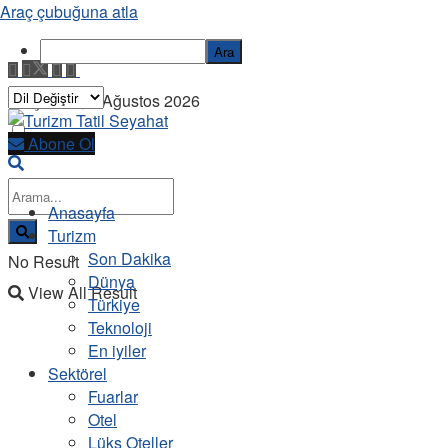
Araç çubuğuna atla
Ara
Perşembe, 6 Ağustos 2026
Abone Ol
Anasayfa
Turizm
Son Dakika
No Result
Dünya
View All Result
Türkiye
Teknoloji
En iyiler
Sektörel
Fuarlar
Otel
Lüks Oteller