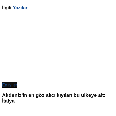
İlgili
Yazılar
En iyiler
Akdeniz’in en göz alıcı kıyıları bu ülkeye ait:
İtalya