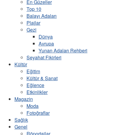
En Güzeller
Top 10
Balayı Adaları
Plajlar
Gezi
Dünya
Avrupa
Yunan Adaları Rehberi
Seyahat Fikirleri
Kültür
Eğitim
Kültür & Sanat
Eğlence
Etkinlikler
Magazin
Moda
Fotoğraflar
Sağlık
Genel
Röportajlar