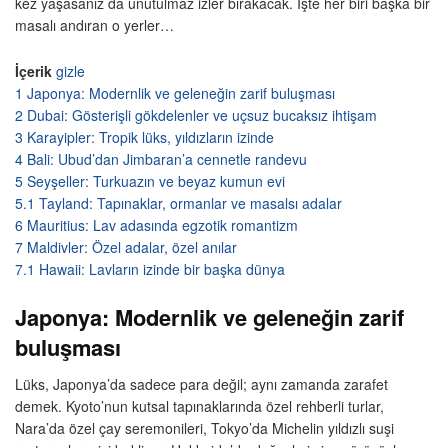
kez yaşasanız da unutulmaz izler bırakacak. İşte her biri başka bir
masalı andıran o yerler…
İçerik
gizle
1
Japonya: Modernlik ve geleneğin zarif buluşması
2
Dubai: Gösterişli gökdelenler ve uçsuz bucaksız ihtişam
3
Karayipler: Tropik lüks, yıldızların izinde
4
Bali: Ubud’dan Jimbaran’a cennetle randevu
5
Seyşeller: Turkuazın ve beyaz kumun evi
5.1
Tayland: Tapınaklar, ormanlar ve masalsı adalar
6
Mauritius: Lav adasında egzotik romantizm
7
Maldivler: Özel adalar, özel anılar
7.1
Hawaii: Lavların izinde bir başka dünya
Japonya: Modernlik ve geleneğin zarif
buluşması
Lüks, Japonya’da sadece para değil; aynı zamanda zarafet
demek. Kyoto’nun kutsal tapınaklarında özel rehberli turlar,
Nara’da özel çay seremonileri, Tokyo’da Michelin yıldızlı suşi