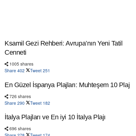
Ksamil Gezi Rehberi: Avrupa’nın Yeni Tatil
Cenneti
1005 shares
Share
402
Tweet
251
En Güzel İspanya Plajları: Muhteşem 10 Plaj
726 shares
Share
290
Tweet
182
İtalya Plajları ve En iyi 10 İtalya Plajı
696 shares
Share
278
Tweet
174