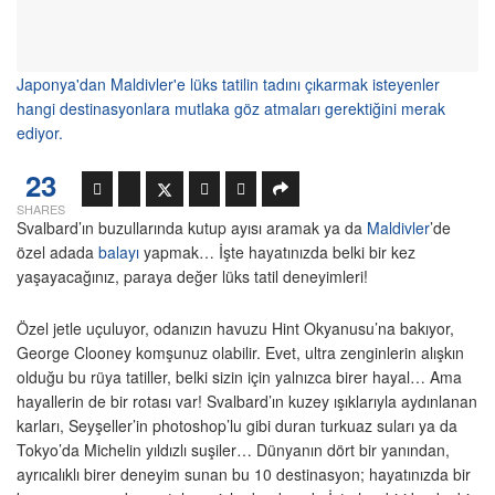
Japonya'dan Maldivler'e lüks tatilin tadını çıkarmak isteyenler
hangi destinasyonlara mutlaka göz atmaları gerektiğini merak
ediyor.
23
SHARES
Svalbard’ın buzullarında kutup ayısı aramak ya da
Maldivler
’de
özel adada
balayı
yapmak… İşte hayatınızda belki bir kez
yaşayacağınız, paraya değer lüks tatil deneyimleri!
Özel jetle uçuluyor, odanızın havuzu Hint Okyanusu’na bakıyor,
George Clooney komşunuz olabilir. Evet, ultra zenginlerin alışkın
olduğu bu rüya tatiller, belki sizin için yalnızca birer hayal… Ama
hayallerin de bir rotası var! Svalbard’ın kuzey ışıklarıyla aydınlanan
karları, Seyşeller’in photoshop’lu gibi duran turkuaz suları ya da
Tokyo’da Michelin yıldızlı suşiler… Dünyanın dört bir yanından,
ayrıcalıklı birer deneyim sunan bu 10 destinasyon; hayatınızda bir