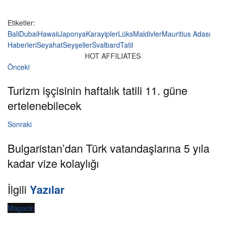
Etiketler:
Bali
Dubai
Hawaii
Japonya
Karayipler
Lüks
Maldivler
Mauritius Adası
Haberleri
Seyahat
Seyşeller
Svalbard
Tatil
HOT AFFILIATES
Önceki
Turizm işçisinin haftalık tatili 11. güne
ertelenebilecek
Sonraki
Bulgaristan’dan Türk vatandaşlarına 5 yıla
kadar vize kolaylığı
İlgili
Yazılar
Magazin