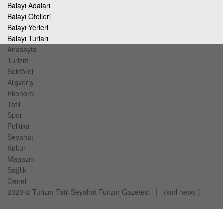
Balayı Adaları
Balayı Otelleri
Balayı Yerleri
Balayı Turları
Anasayfa
Turizm
Sektörel
Alışveriş
Ekonomi
Tatil
Spor
Politika
Seyahat
Kültür
Magazin
Sağlık
Genel
2020 ©
Turizm Tatil Seyahat
Turizm Gazetesi
| (
xml
news
)