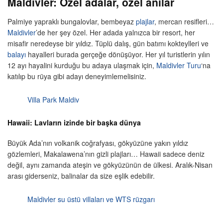
Maldivler: Özel adalar, özel anılar
Palmiye yapraklı bungalovlar, bembeyaz
plajlar
, mercan resifleri…
Maldivler
’de her şey özel. Her adada yalnızca bir resort, her
misafir neredeyse bir yıldız. Tüplü dalış, gün batımı kokteylleri ve
balayı
hayalleri burada gerçeğe dönüşüyor. Her yıl turistlerin yılın
12 ayı hayalini kurduğu bu adaya ulaşmak için,
Maldivler Turu
‘na
katılıp bu rüya gibi adayı deneyimlemelisiniz.
Villa Park Maldiv
Hawaii: Lavların izinde bir başka dünya
Büyük Ada’nın volkanik coğrafyası, gökyüzüne yakın yıldız
gözlemleri, Makalawena’nın gizli plajları… Hawaii sadece deniz
değil, aynı zamanda ateşin ve gökyüzünün de ülkesi. Aralık-Nisan
arası giderseniz, balinalar da size eşlik edebilir.
Maldivler su üstü villaları ve WTS rüzgarı