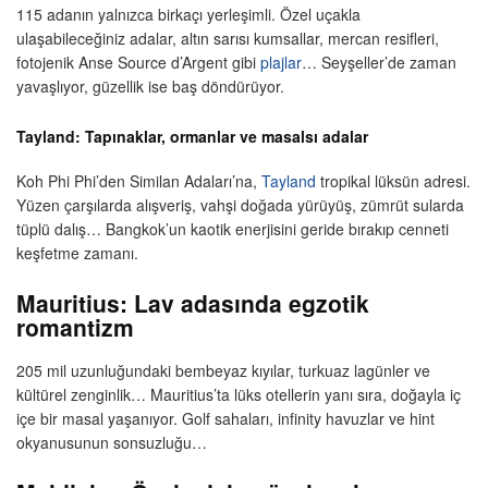
115 adanın yalnızca birkaçı yerleşimli. Özel uçakla
ulaşabileceğiniz adalar, altın sarısı kumsallar, mercan resifleri,
fotojenik Anse Source d’Argent gibi
plajlar
… Seyşeller’de zaman
yavaşlıyor, güzellik ise baş döndürüyor.
Tayland: Tapınaklar, ormanlar ve masalsı adalar
Koh Phi Phi’den Similan Adaları’na,
Tayland
tropikal lüksün adresi.
Yüzen çarşılarda alışveriş, vahşi doğada yürüyüş, zümrüt sularda
tüplü dalış… Bangkok’un kaotik enerjisini geride bırakıp cenneti
keşfetme zamanı.
Mauritius: Lav adasında egzotik
romantizm
205 mil uzunluğundaki bembeyaz kıyılar, turkuaz lagünler ve
kültürel zenginlik… Mauritius’ta lüks otellerin yanı sıra, doğayla iç
içe bir masal yaşanıyor. Golf sahaları, infinity havuzlar ve hint
okyanusunun sonsuzluğu…