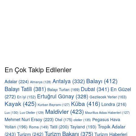
En Çok Takip Edilenler
Balayı
(412)
Antalya
(332)
Adalar
(224)
Almanya
(128)
Balayı Tatili
(381)
Dubai
(341)
En Güzel
Balayı Turları
(169)
Ertuğrul Günay
(328)
(272)
En iyi
(152)
Gezilecek Yerler
(163)
Kayak
(425)
Küba
(416)
Londra
(216)
Kurban Bayramı
(127)
Maldivler
(423)
Lux
(130)
Lux Oteller
(129)
Mauritius Adası Haberleri
(127)
Mehmet Nuri Ersoy
(223)
Pegasus Hava
Otel
(175)
oteller
(135)
Tropik Adalar
Yolları
(196)
Tatil
(200)
Tayland
(193)
Roma
(149)
Turizm Bakanı
(375)
(243)
Turizm
(242)
Turizm Haberleri