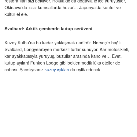
restoranları sizi bekliyor. Hokkaido’da doğayla iç içe yürüyüşler,
Okinawa’da ıssız kumsallarda huzur… Japonya’da konfor ve
kültür el ele.
Svalbard: Arktik çemberde kutup serüveni
Kuzey Kutbu’na bu kadar yaklaşmak nadirdir. Norveç’e bağlı
Svalbard, Longyearbyen merkezli turlar sunuyor. Kar motosikleti,
kar ayakkabısıyla yürüyüş, buzullar arasında kano ve… Evet,
kutup ayıları! Funken Lodge gibi beklenmedik lüks oteller de
cabası. Şanslıysanız
kuzey ışıkları
da eşlik edecek.