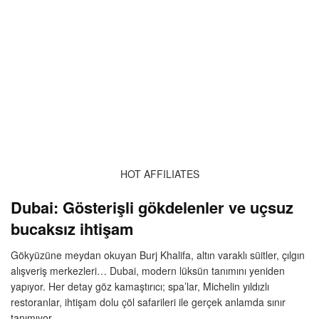
HOT AFFILIATES
Dubai: Gösterişli gökdelenler ve uçsuz
bucaksız ihtişam
Gökyüzüne meydan okuyan Burj Khalifa, altın varaklı süitler, çılgın
alışveriş merkezleri… Dubai, modern lüksün tanımını yeniden
yapıyor. Her detay göz kamaştırıcı; spa’lar, Michelin yıldızlı
restoranlar, ihtişam dolu çöl safarileri ile gerçek anlamda sınır
tanımıyor.