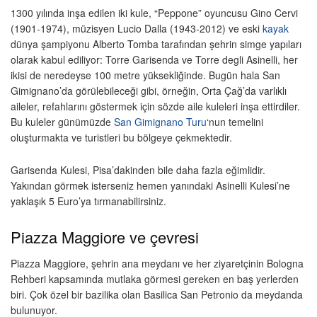
1300 yılında inşa edilen iki kule, “Peppone” oyuncusu Gino Cervi
(1901-1974), müzisyen Lucio Dalla (1943-2012) ve eski
kayak
dünya şampiyonu Alberto Tomba tarafından şehrin simge yapıları
olarak kabul ediliyor: Torre Garisenda ve Torre degli Asinelli, her
ikisi de neredeyse 100 metre yüksekliğinde. Bugün hala San
Gimignano’da görülebileceği gibi, örneğin, Orta Çağ’da varlıklı
aileler, refahlarını göstermek için sözde aile kuleleri inşa ettirdiler.
Bu kuleler günümüzde
San Gimignano Turu
‘nun temelini
oluşturmakta ve turistleri bu bölgeye çekmektedir.
Garisenda Kulesi, Pisa’dakinden bile daha fazla eğimlidir.
Yakından görmek isterseniz hemen yanındaki Asinelli Kulesi’ne
yaklaşık 5 Euro’ya tırmanabilirsiniz.
Piazza Maggiore ve çevresi
Piazza Maggiore, şehrin ana meydanı ve her ziyaretçinin Bologna
Rehberi kapsamında mutlaka görmesi gereken en baş yerlerden
biri. Çok özel bir bazilika olan Basilica San Petronio da meydanda
bulunuyor.