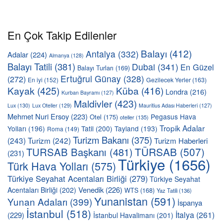
En Çok Takip Edilenler
Balayı
(412)
Antalya
(332)
Adalar
(224)
Almanya
(128)
Balayı Tatili
(381)
Dubai
(341)
En Güzel
Balayı Turları
(169)
Ertuğrul Günay
(328)
(272)
En iyi
(152)
Gezilecek Yerler
(163)
Kayak
(425)
Küba
(416)
Londra
(216)
Kurban Bayramı
(127)
Maldivler
(423)
Lux
(130)
Lux Oteller
(129)
Mauritius Adası Haberleri
(127)
Mehmet Nuri Ersoy
(223)
Pegasus Hava
Otel
(175)
oteller
(135)
Tropik Adalar
Yolları
(196)
Tatil
(200)
Tayland
(193)
Roma
(149)
Turizm Bakanı
(375)
(243)
Turizm
(242)
Turizm Haberleri
TÜRSAB
(507)
TURSAB Başkanı
(481)
(231)
Türkiye
(1656)
Türk Hava Yolları
(575)
Türkiye Seyahat Acentaları Birliği
(279)
Türkiye Seyahat
Venedik
(226)
Acentaları Birliği
(202)
WTS
(168)
Yaz Tatili
(136)
Yunanistan
(591)
Yunan Adaları
(399)
İspanya
İstanbul
(518)
İtalya
(261)
(229)
İstanbul Havalimanı
(201)