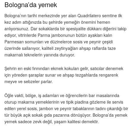
Bologna’da yemek
Bologna’nın tarihi merkezinde yer alan Quadrilatero semtine ilk
kez adım attığınızda bu şehirde yemeğin önemini hemen
anlıyorsunuz. Dar sokaklarda bir spesiyalite dükkanı diğerini takip
ediyor, vitrinlerde Parma jambonunun bütün ayakları kalın
Parmesan somunları ve düzinelerce sosis ve peynir çeşidi
üzerinde sallanıyor, kaliteli zeytinyağları ahşap raflarda taze
makarnalı teknelerin yanında duruyor.
Şehrin en eski fırınından ekmek kokuları gelir, satıcılar denemek
için yöreden şaraplar sunar ve ahşap tezgahlarda rengarenk
meyve ve sebzeler parlar.
Öğle vakti, bölge, iş adamları ve öğrencilerin bar masalarında
oturup makarna yemeklerinin ve tipik piadina gözleme ile servis
edilen yerel sosis, jambon ve peynir tabaklarının tadını çıkardığı bir
tür büyük açık sokak gıda pazarına dönüşüyor. Bologna’da yemek
yemek sadece zevk değil, yaşam kalitesi demektir.