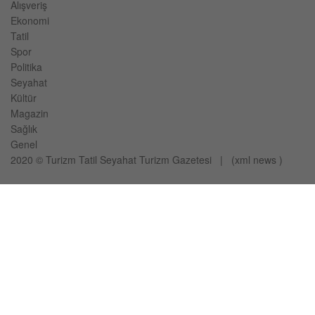
Alışveriş
Ekonomi
Tatil
Spor
Politika
Seyahat
Kültür
Magazin
Sağlık
Genel
2020 ©
Turizm Tatil Seyahat
Turizm Gazetesi
| (
xml
news
)