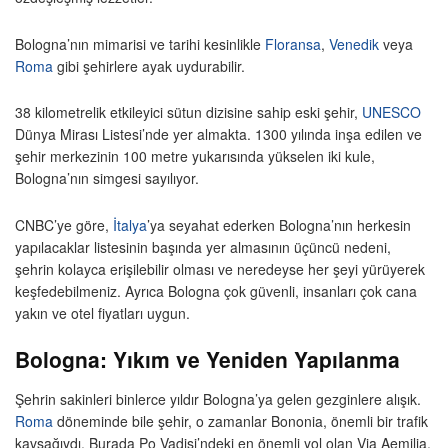
Bologna’nın mimarisi ve tarihi kesinlikle
Floransa
,
Venedik
veya
Roma
gibi şehirlere ayak uydurabilir.
38 kilometrelik etkileyici sütun dizisine sahip eski şehir,
UNESCO
Dünya Mirası Listesi’nde yer almakta. 1300 yılında inşa edilen ve
şehir merkezinin 100 metre yukarısında yükselen iki kule,
Bologna’nın simgesi sayılıyor.
CNBC’ye göre,
İtalya
’ya seyahat ederken Bologna’nın herkesin
yapılacaklar listesinin başında yer almasının üçüncü nedeni,
şehrin kolayca erişilebilir olması ve neredeyse her şeyi yürüyerek
keşfedebilmeniz. Ayrıca Bologna çok güvenli, insanları çok cana
yakın ve otel fiyatları uygun.
Bologna: Yıkım ve Yeniden Yapılanma
Şehrin sakinleri binlerce yıldır Bologna’ya gelen gezginlere alışık.
Roma
döneminde bile şehir, o zamanlar Bononia, önemli bir trafik
kavşağıydı. Burada Po Vadisi’ndeki en önemli yol olan Via Aemilia,