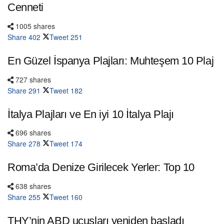
Cenneti
1005 shares
Share
402
Tweet
251
En Güzel İspanya Plajları: Muhteşem 10 Plaj
727 shares
Share
291
Tweet
182
İtalya Plajları ve En iyi 10 İtalya Plajı
696 shares
Share
278
Tweet
174
Roma’da Denize Girilecek Yerler: Top 10
638 shares
Share
255
Tweet
160
THY’nin ABD uçuşları yeniden başladı