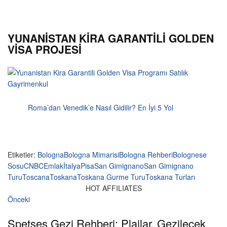
YUNANİSTAN KİRA GARANTİLİ GOLDEN
VİSA PROJESİ
Roma’dan Venedik’e Nasıl Gidilir? En İyi 5 Yol
Etiketler:
Bologna
Bologna Mimarisi
Bologna Rehberi
Bolognese
Sosu
CNBC
Emlak
İtalya
Pisa
San Gimignano
San Gimignano
Turu
Toscana
Toskana
Toskana Gurme Turu
Toskana Turları
HOT AFFILIATES
Önceki
Spetses Gezi Rehberi: Plajlar, Gezilecek