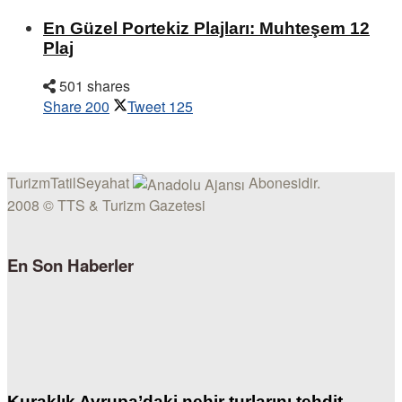
En Güzel Portekiz Plajları: Muhteşem 12
Plaj
501 shares
Share
200
Tweet
125
TurizmTatilSeyahat
Abonesidir.
2008 © TTS & Turizm Gazetesi
En Son Haberler
Kuraklık Avrupa’daki nehir turlarını tehdit