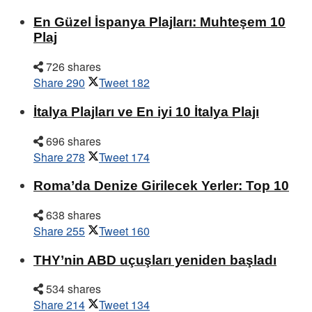
En Güzel İspanya Plajları: Muhteşem 10
Plaj
726 shares
Share
290
Tweet
182
İtalya Plajları ve En iyi 10 İtalya Plajı
696 shares
Share
278
Tweet
174
Roma’da Denize Girilecek Yerler: Top 10
638 shares
Share
255
Tweet
160
THY’nin ABD uçuşları yeniden başladı
534 shares
Share
214
Tweet
134