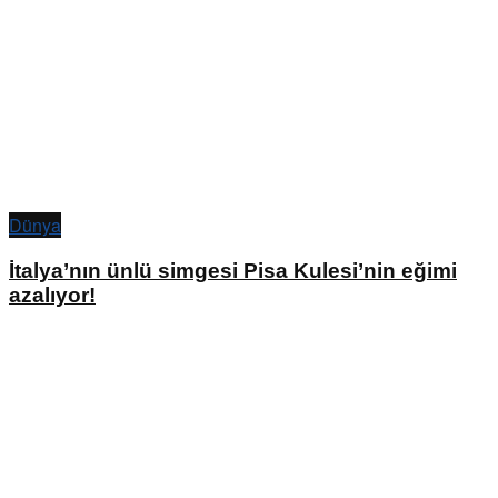
Dünya
İtalya’nın ünlü simgesi Pisa Kulesi’nin eğimi
azalıyor!