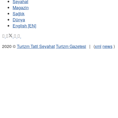
Seyahat
Magazin
Sağlık
Dünya
English [EN]
2020 ©
Turizm Tatil Seyahat
Turizm Gazetesi
| (
xml
news
)