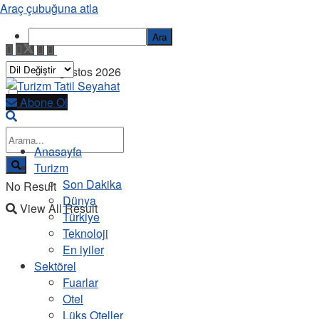
Araç çubuğuna atla
Ara
Cuma, 7 Ağustos 2026
Abone Ol
Anasayfa
Turizm
Son Dakika
No Result
Dünya
View All Result
Türkiye
Teknoloji
En iyiler
Sektörel
Fuarlar
Otel
Lüks Oteller