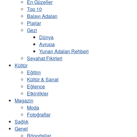
En Güzeller
Top 10
Balayı Adaları
Plajlar
Gezi
Dünya
Avrupa
Yunan Adaları Rehberi
Seyahat Fikirleri
Kültür
Eğitim
Kültür & Sanat
Eğlence
Etkinlikler
Magazin
Moda
Fotoğraflar
Sağlık
Genel
Röportajlar