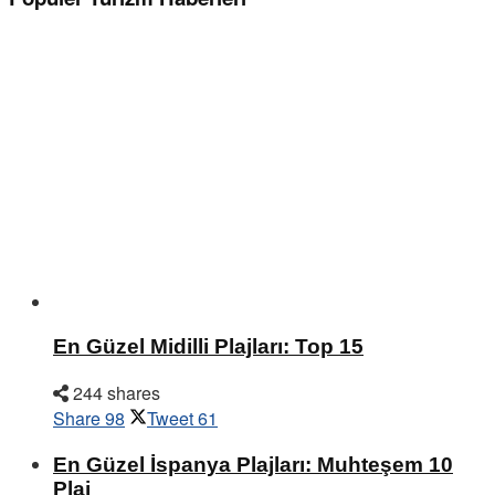
En Güzel Midilli Plajları: Top 15
244 shares
Share
98
Tweet
61
En Güzel İspanya Plajları: Muhteşem 10
Plaj