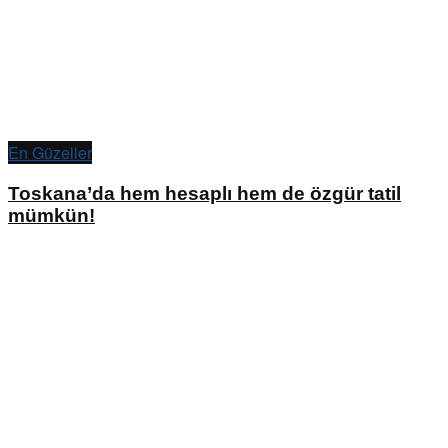
En Güzeller
Toskana’da hem hesaplı hem de özgür tatil
mümkün!