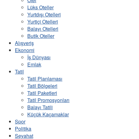
Otel
Lüks Oteller
Yurtdışı Otelleri
Yurtiçi Otelleri
Balayı Otelleri
Butik Oteller
Alışveriş
Ekonomi
İş Dünyası
Emlak
Tatil
Tatil Planlaması
Tatil Bölgeleri
Tatil Paketleri
Tatil Promosyonları
Balayı Tatili
Küçük Kaçamaklar
Spor
Politika
Seyahat