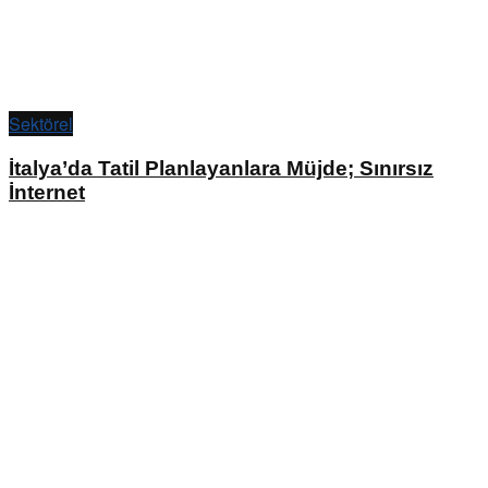
Sektörel
İtalya’da Tatil Planlayanlara Müjde; Sınırsız
İnternet