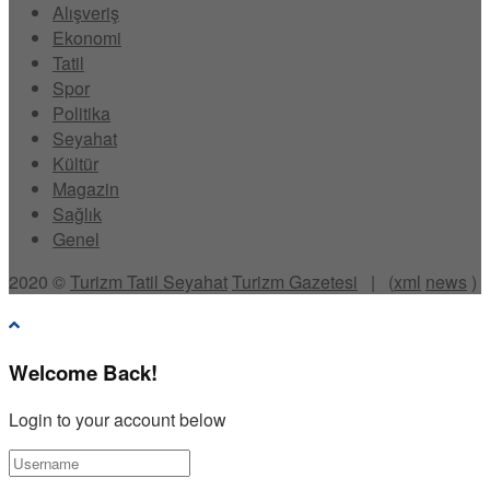
Alışveriş
Ekonomi
Tatil
Spor
Politika
Seyahat
Kültür
Magazin
Sağlık
Genel
2020 ©
Turizm Tatil Seyahat
Turizm Gazetesi
| (
xml
news
)
Welcome Back!
Login to your account below