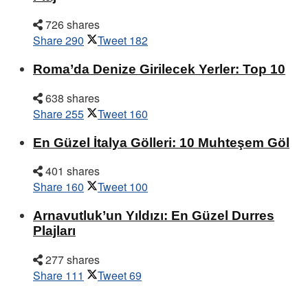
726 shares
Share
290
Tweet
182
Roma’da Denize Girilecek Yerler: Top 10
638 shares
Share
255
Tweet
160
En Güzel İtalya Gölleri: 10 Muhteşem Göl
401 shares
Share
160
Tweet
100
Arnavutluk’un Yıldızı: En Güzel Durres
Plajları
277 shares
Share
111
Tweet
69