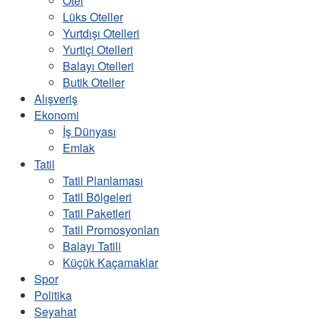
Otel
Lüks Oteller
Yurtdışı Otelleri
Yurtiçi Otelleri
Balayı Otelleri
Butik Oteller
Alışveriş
Ekonomi
İş Dünyası
Emlak
Tatil
Tatil Planlaması
Tatil Bölgeleri
Tatil Paketleri
Tatil Promosyonları
Balayı Tatili
Küçük Kaçamaklar
Spor
Politika
Seyahat