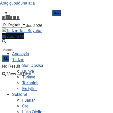
Araç çubuğuna atla
Ara
Pazar, 9 Ağustos 2026
Abone Ol
Anasayfa
Turizm
Son Dakika
No Result
Dünya
View All Result
Türkiye
Teknoloji
En iyiler
Sektörel
Fuarlar
Otel
Lüks Oteller