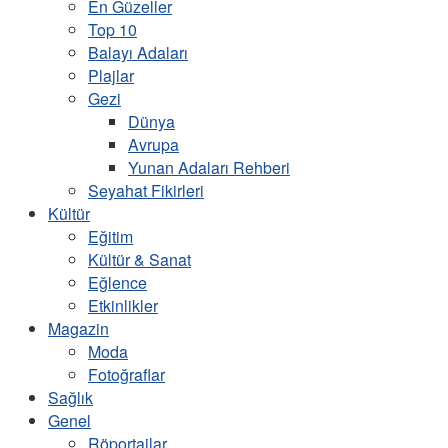
En Güzeller
Top 10
Balayı Adaları
Plajlar
Gezi
Dünya
Avrupa
Yunan Adaları Rehberi
Seyahat Fikirleri
Kültür
Eğitim
Kültür & Sanat
Eğlence
Etkinlikler
Magazin
Moda
Fotoğraflar
Sağlık
Genel
Röportajlar