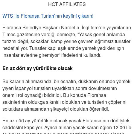
HOT AFFILIATES
WTS ile Floransa Turları’nın keyfini çıkarın!
Floransa Belediye Başkanı Nardella, İngiltere’de yayımlanan
Times gazetesine verdiği demeçte, “Yasak genel anlamda
turizmi değil, sokakları kamp yerine çeviren eğitimsiz turistleri
hedef alıyor. Turistler kapı eşiklerinde yemek yedikleri için
insanlar evlerine giremiyor” ifadelerini kullandı.
En az dört ay yürürlükte olacak
Bu kararın alınmasında, bir esnafın, dükkanın önünde yemek
yiyen İspanyol turistleri uyardıktan sonra dövülmesinin
önemli rol oynadığı bildirildi. Bu konuda Floransa
sakinlerinin oldukça sıkıntılı oldukları ve turistlerin çöplerini
sokaklara atmasından şikayetçi oldukları öğrenildi.
En az dört ay yürürlükte olacak yasak Floransa’nın dört işlek
caddesini kapsıyor. Ayrıca alınan yasak kararı öğlen 12.00 ile