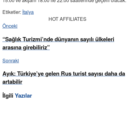
15.00 ve akşam 18.00 ile 22.00 saatlerinde geçerli olacak.
Etiketler:
İtalya
HOT AFFILIATES
Önceki
“Sağlık Turizmi’nde dünyanın sayılı ülkeleri
arasına girebiliriz”
Sonraki
Ayık: Türkiye’ye gelen Rus turist sayısı daha da
artabilir
İlgili
Yazılar