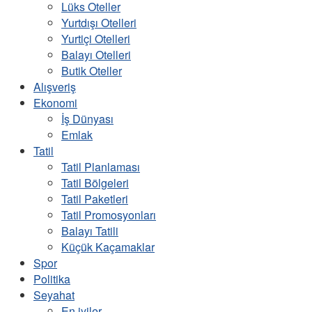
Lüks Oteller
Yurtdışı Otelleri
Yurtiçi Otelleri
Balayı Otelleri
Butik Oteller
Alışveriş
Ekonomi
İş Dünyası
Emlak
Tatil
Tatil Planlaması
Tatil Bölgeleri
Tatil Paketleri
Tatil Promosyonları
Balayı Tatili
Küçük Kaçamaklar
Spor
Politika
Seyahat
En iyiler