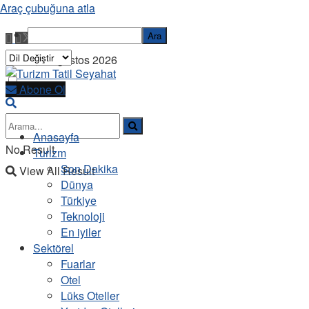
Araç çubuğuna atla
Ara
Cuma, 7 Ağustos 2026
Abone Ol
Anasayfa
No Result
Turizm
Son Dakika
View All Result
Dünya
Türkiye
Teknoloji
En iyiler
Sektörel
Fuarlar
Otel
Lüks Oteller