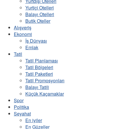
Yurtdışı Otelleri
Yurtiçi Otelleri
Balayı Otelleri
Butik Oteller
Alışveriş
Ekonomi
İş Dünyası
Emlak
Tatil
Tatil Planlaması
Tatil Bölgeleri
Tatil Paketleri
Tatil Promosyonları
Balayı Tatili
Küçük Kaçamaklar
Spor
Politika
Seyahat
En iyiler
En Güzeller