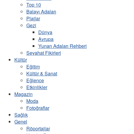
Top 10
Balayı Adaları
Plajlar
Gezi
Dünya
Avrupa
Yunan Adaları Rehberi
Seyahat Fikirleri
Kültür
Eğitim
Kültür & Sanat
Eğlence
Etkinlikler
Magazin
Moda
Fotoğraflar
Sağlık
Genel
Röportajlar