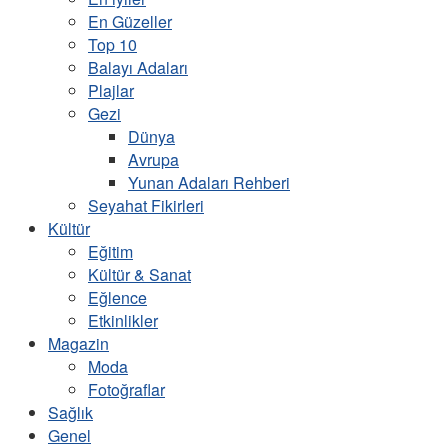
En Güzeller
Top 10
Balayı Adaları
Plajlar
Gezi
Dünya
Avrupa
Yunan Adaları Rehberi
Seyahat Fikirleri
Kültür
Eğitim
Kültür & Sanat
Eğlence
Etkinlikler
Magazin
Moda
Fotoğraflar
Sağlık
Genel