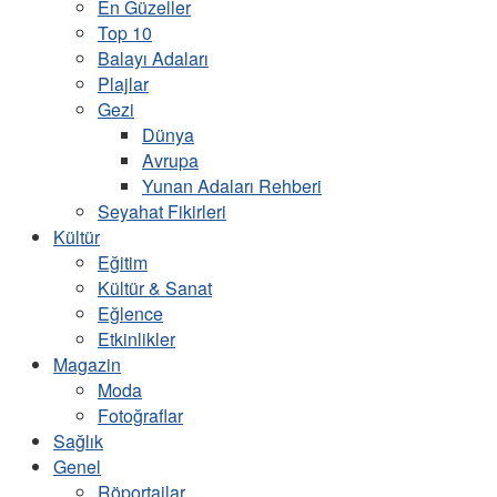
En Güzeller
Top 10
Balayı Adaları
Plajlar
Gezi
Dünya
Avrupa
Yunan Adaları Rehberi
Seyahat Fikirleri
Kültür
Eğitim
Kültür & Sanat
Eğlence
Etkinlikler
Magazin
Moda
Fotoğraflar
Sağlık
Genel
Röportajlar