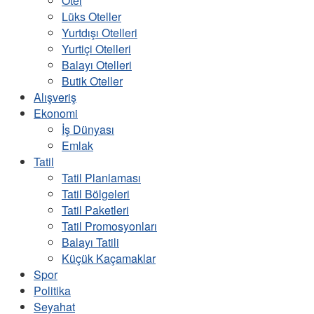
Otel
Lüks Oteller
Yurtdışı Otelleri
Yurtiçi Otelleri
Balayı Otelleri
Butik Oteller
Alışveriş
Ekonomi
İş Dünyası
Emlak
Tatil
Tatil Planlaması
Tatil Bölgeleri
Tatil Paketleri
Tatil Promosyonları
Balayı Tatili
Küçük Kaçamaklar
Spor
Politika
Seyahat