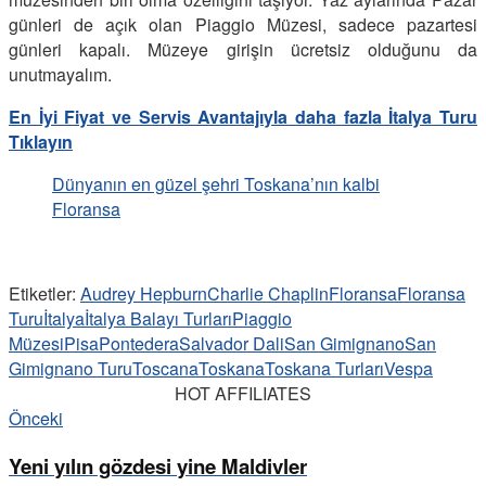
günleri de açık olan Piaggio Müzesi, sadece pazartesi
günleri kapalı. Müzeye girişin ücretsiz olduğunu da
unutmayalım.
En İyi Fiyat ve Servis Avantajıyla daha fazla İtalya Turu
Tıklayın
Dünyanın en güzel şehri Toskana’nın kalbi
Floransa
Etiketler:
Audrey Hepburn
Charlie Chaplin
Floransa
Floransa
Turu
İtalya
İtalya Balayı Turları
Piaggio
Müzesi
Pisa
Pontedera
Salvador Dali
San Gimignano
San
Gimignano Turu
Toscana
Toskana
Toskana Turları
Vespa
HOT AFFILIATES
Önceki
Yeni yılın gözdesi yine Maldivler