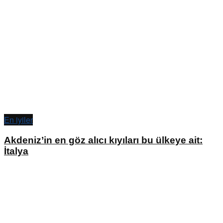
En iyiler
Akdeniz’in en göz alıcı kıyıları bu ülkeye ait:
İtalya