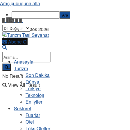
Araç çubuğuna atla
Ara
Pazar, 9 Ağustos 2026
Abone Ol
Anasayfa
Turizm
Son Dakika
No Result
Dünya
View All Result
Türkiye
Teknoloji
En iyiler
Sektörel
Fuarlar
Otel
Lüks Oteller