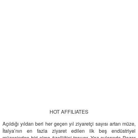
HOT AFFILIATES
Açıldığı yıldan beri her geçen yıl ziyaretçi sayısı artan müze,
İtalya’nın en fazla ziyaret edilen ilk beş endüstriyel
müzesinden biri olma özelliğini taşıyor. Yaz aylarında Pazar