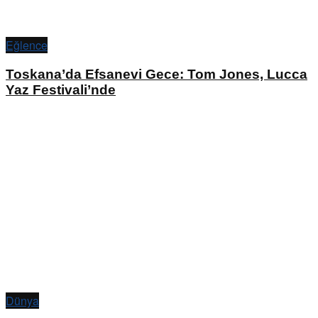
Eğlence
Toskana’da Efsanevi Gece: Tom Jones, Lucca
Yaz Festivali’nde
Dünya