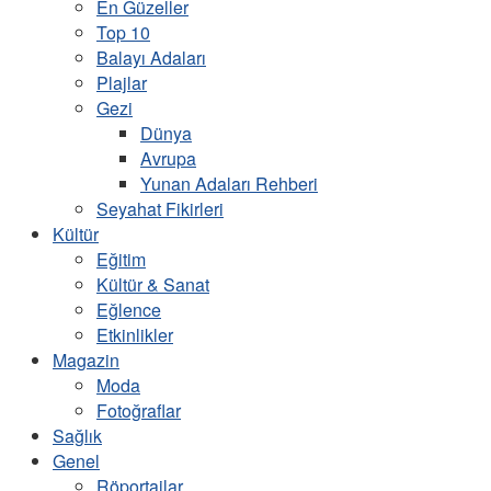
En Güzeller
Top 10
Balayı Adaları
Plajlar
Gezi
Dünya
Avrupa
Yunan Adaları Rehberi
Seyahat Fikirleri
Kültür
Eğitim
Kültür & Sanat
Eğlence
Etkinlikler
Magazin
Moda
Fotoğraflar
Sağlık
Genel
Röportajlar