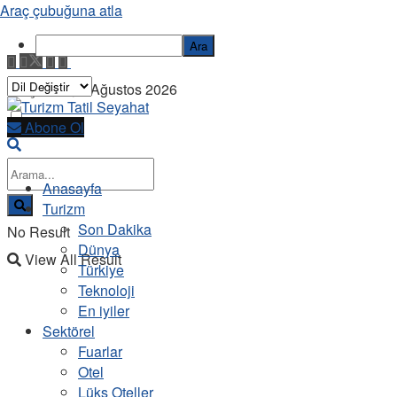
Araç çubuğuna atla
Ara
Perşembe, 6 Ağustos 2026
Abone Ol
Anasayfa
Turizm
Son Dakika
No Result
Dünya
View All Result
Türkiye
Teknoloji
En iyiler
Sektörel
Fuarlar
Otel
Lüks Oteller