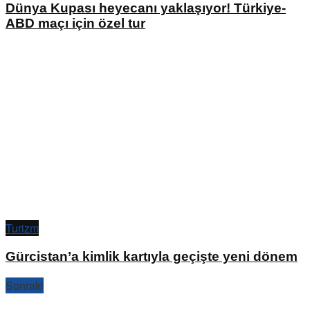
Dünya Kupası heyecanı yaklaşıyor! Türkiye-
ABD maçı için özel tur
Turizm
Gürcistan’a kimlik kartıyla geçişte yeni dönem
Sonraki