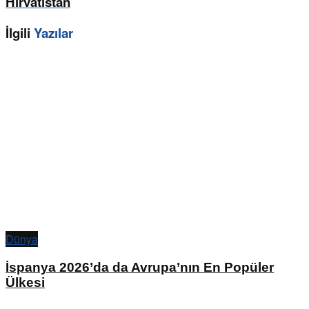
Hırvatistan
İlgili
Yazılar
Dünya
İspanya 2026’da da Avrupa’nın En Popüler
Ülkesi