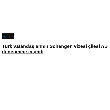
Turizm
Türk vatandaşlarının Schengen vizesi çilesi AB
denetimine taşındı