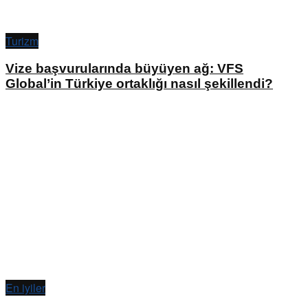
Turizm
Vize başvurularında büyüyen ağ: VFS
Global’in Türkiye ortaklığı nasıl şekillendi?
En iyiler