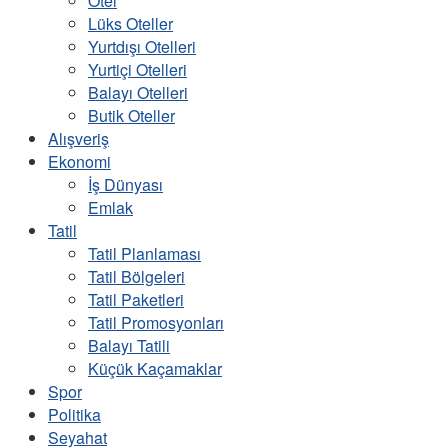
Otel
Lüks Oteller
Yurtdışı Otelleri
Yurtiçi Otelleri
Balayı Otelleri
Butik Oteller
Alışveriş
Ekonomi
İş Dünyası
Emlak
Tatil
Tatil Planlaması
Tatil Bölgeleri
Tatil Paketleri
Tatil Promosyonları
Balayı Tatili
Küçük Kaçamaklar
Spor
Politika
Seyahat