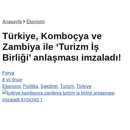
Anasayfa
Ekonomi
Türkiye, Komboçya ve
Zambiya ile ‘Turizm İş
Birliği’ anlaşması imzaladı!
Ferya
8 yıl önce
Ekonomi
,
Politika
,
Sektörel
,
Turizm
,
Türkiye