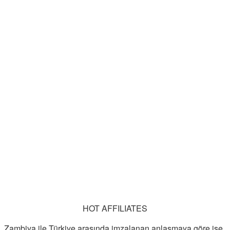
HOT AFFILIATES
Zambiya ile Türkiye arasında imzalanan anlaşmaya göre ise,