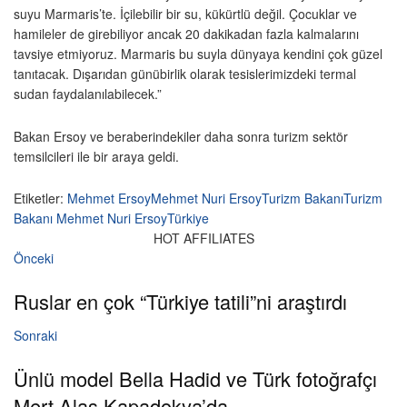
suyu Marmaris’te. İçilebilir bir su, kükürtlü değil. Çocuklar ve
hamileler de girebiliyor ancak 20 dakikadan fazla kalmalarını
tavsiye etmiyoruz. Marmaris bu suyla dünyaya kendini çok güzel
tanıtacak. Dışarıdan günübirlik olarak tesislerimizdeki termal
sudan faydalanılabilecek.”
Bakan Ersoy ve beraberindekiler daha sonra turizm sektör
temsilcileri ile bir araya geldi.
Etiketler:
Mehmet Ersoy
Mehmet Nuri Ersoy
Turizm Bakanı
Turizm
Bakanı Mehmet Nuri Ersoy
Türkiye
HOT AFFILIATES
Önceki
Ruslar en çok “Türkiye tatili”ni araştırdı
Sonraki
Ünlü model Bella Hadid ve Türk fotoğrafçı
Mert Alaş Kapadokya’da