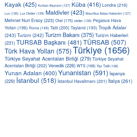
Kayak
(425)
Küba
(416)
Londra
(216)
Kurban Bayramı
(127)
Maldivler
(423)
Lux
(130)
Lux Oteller
(129)
Mauritius Adası Haberleri
(127)
Mehmet Nuri Ersoy
(223)
Pegasus Hava
Otel
(175)
oteller
(135)
Tropik Adalar
Yolları
(196)
Tatil
(200)
Tayland
(193)
Roma
(149)
Turizm Bakanı
(375)
(243)
Turizm
(242)
Turizm Haberleri
TÜRSAB
(507)
TURSAB Başkanı
(481)
(231)
Türkiye
(1656)
Türk Hava Yolları
(575)
Türkiye Seyahat Acentaları Birliği
(279)
Türkiye Seyahat
Venedik
(226)
Acentaları Birliği
(202)
WTS
(168)
Yaz Tatili
(136)
Yunanistan
(591)
Yunan Adaları
(400)
İspanya
İstanbul
(518)
İtalya
(261)
(229)
İstanbul Havalimanı
(201)