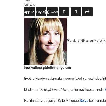
VIEWS
WhatsApp ile Gönder
Paylaş
Tweetle
Martla birlikte psikoloj
festivallere gidelim istiyorum.
Evet, erkenden sabırsızlanıyorum fakat şu yaz haberini
Madonna “Sticky&Sweet” Avrupa turnesi kapsamında
Hatırlarsanız geçen yıl Kylie Minogue
Sofya
konserinden