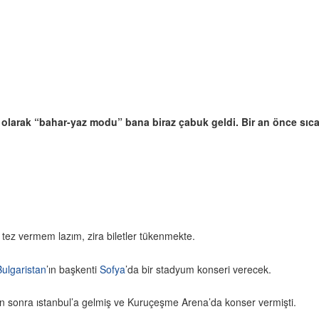
ik olarak “bahar-yaz modu” bana biraz çabuk geldi. Bir an önce sı
 tez vermem lazım, zira biletler tükenmekte.
Bulgaristan
’ın başkenti
Sofya
’da bir stadyum konseri verecek.
 sonra ıstanbul’a gelmiş ve Kuruçeşme Arena’da konser vermişti.