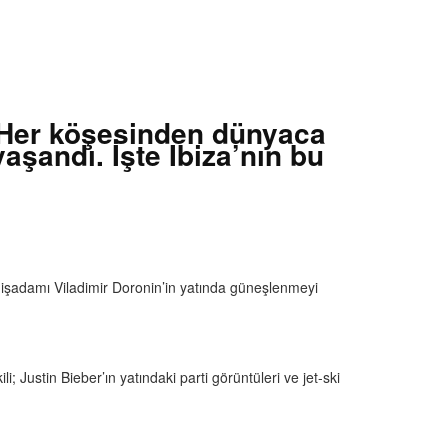
ı. Her köşesinden dünyaca
yaşandı. İşte Ibiza’nın bu
, işadamı Viladimir Doronin’in yatında güneşlenmeyi
i; Justin Bieber’ın yatındaki parti görüntüleri ve jet-ski