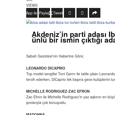
VIEWS
WhatsApp ile Gönder
Paylaş
Tweetle
Akdeniz’in parti adası I
ünlü bir ismin çıktığı ad
Sabah Gazetesi’nin Haberine Göre;
LEONARDO DICAPRIO
Top model sevgilisi Toni Garrn ile tatile çıkan Leonard
tercih ederken, DiCaprio tek başına gece kulüplerini turl
MICHELLE RODRIGUEZ-ZAC EFRON
Zac Efron ile Michelle Rodriguez’in yaz aşkının en büyük t
şovlarıyla çok konuşuldu.
MADONNA