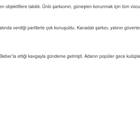
 objektiflere takıldı. Ünlü şarkıcının, güneşten korunmak için tüm vücu
, yatında verdiği partilerle çok konuşuldu. Kanadalı şarkıcı, yatının gü
ieber’la ettiği kavgayla gündeme gelmişti. Adanın popüler gece kulüple