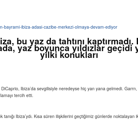
biza, bu yaz da tahtını kaptırmad
ada, yaz boyunca yıldızlar geçidi 
yılki konukları
o DiCaprio, Ibiza’da sevgilisiyle neredeyse hiç yan yana gelmedi. Garrn
amayı tercih etti.
anığı Ibiza’ydı. Kısa süren ilişkilerini geçtiğimiz günlerde noktalayan ikil