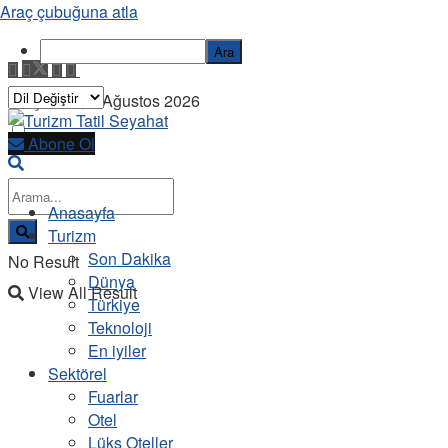
Araç çubuğuna atla
Ara
Perşembe, 6 Ağustos 2026
Abone Ol
Anasayfa
Turizm
Son Dakika
No Result
Dünya
View All Result
Türkiye
Teknoloji
En iyiler
Sektörel
Fuarlar
Otel
Lüks Oteller