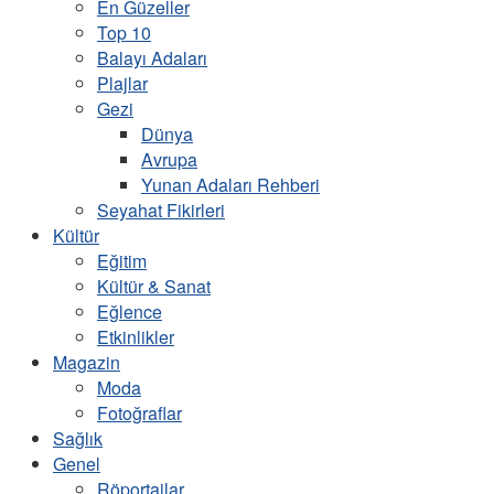
En Güzeller
Top 10
Balayı Adaları
Plajlar
Gezi
Dünya
Avrupa
Yunan Adaları Rehberi
Seyahat Fikirleri
Kültür
Eğitim
Kültür & Sanat
Eğlence
Etkinlikler
Magazin
Moda
Fotoğraflar
Sağlık
Genel
Röportajlar