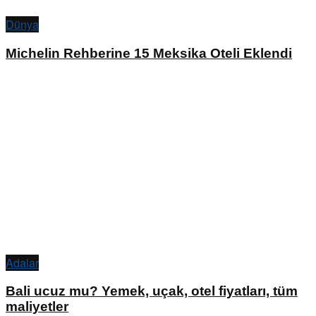
Dünya
Michelin Rehberine 15 Meksika Oteli Eklendi
Adalar
Bali ucuz mu? Yemek, uçak, otel fiyatları, tüm
maliyetler