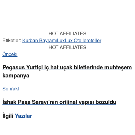
HOT AFFILIATES
Etiketler:
Kurban Bayramı
Lux
Lux Oteller
oteller
HOT AFFILIATES
Önceki
Pegasus Yurtiçi iç hat uçak biletlerinde muhteşem
kampanya
Sonraki
İshak Paşa Sarayı’nın orijinal yapısı bozuldu
İlgili
Yazılar