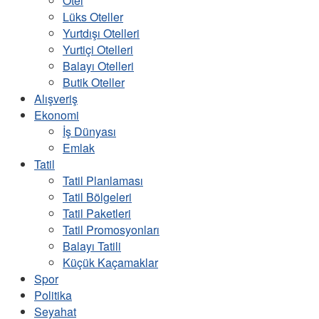
Otel
Lüks Oteller
Yurtdışı Otelleri
Yurtiçi Otelleri
Balayı Otelleri
Butik Oteller
Alışveriş
Ekonomi
İş Dünyası
Emlak
Tatil
Tatil Planlaması
Tatil Bölgeleri
Tatil Paketleri
Tatil Promosyonları
Balayı Tatili
Küçük Kaçamaklar
Spor
Politika
Seyahat