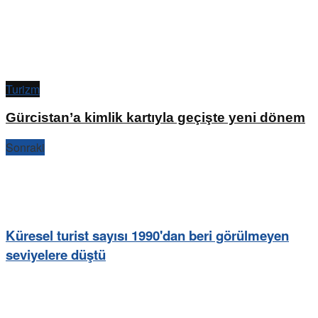
Turizm
Gürcistan’a kimlik kartıyla geçişte yeni dönem
Sonraki
Küresel turist sayısı 1990'dan beri görülmeyen
seviyelere düştü