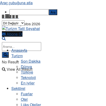
Araç çubuğuna atla
Ara
Cuma, 7 Ağustos 2026
Abone Ol
Anasayfa
Turizm
Son Dakika
No Result
Dünya
View All Result
Türkiye
Teknoloji
En iyiler
Sektörel
Fuarlar
Otel
Lüks Oteller