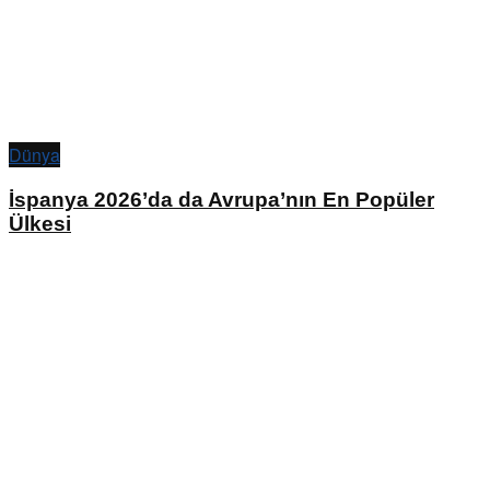
Dünya
İspanya 2026’da da Avrupa’nın En Popüler
Ülkesi