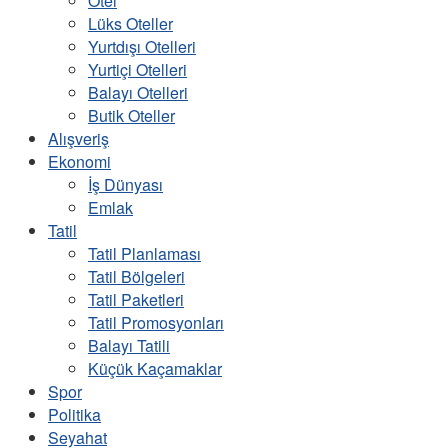
Otel
Lüks Oteller
Yurtdışı Otelleri
Yurtiçi Otelleri
Balayı Otelleri
Butik Oteller
Alışveriş
Ekonomi
İş Dünyası
Emlak
Tatil
Tatil Planlaması
Tatil Bölgeleri
Tatil Paketleri
Tatil Promosyonları
Balayı Tatili
Küçük Kaçamaklar
Spor
Politika
Seyahat