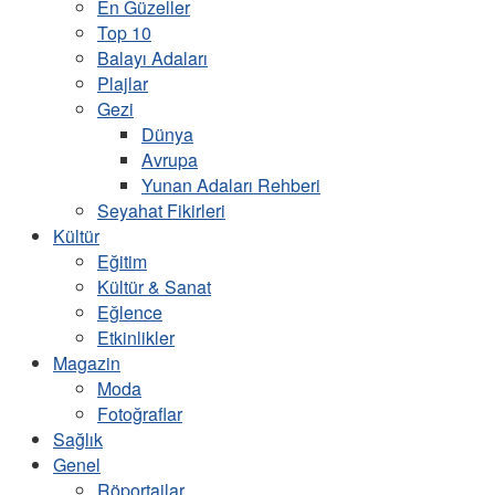
En Güzeller
Top 10
Balayı Adaları
Plajlar
Gezi
Dünya
Avrupa
Yunan Adaları Rehberi
Seyahat Fikirleri
Kültür
Eğitim
Kültür & Sanat
Eğlence
Etkinlikler
Magazin
Moda
Fotoğraflar
Sağlık
Genel
Röportajlar