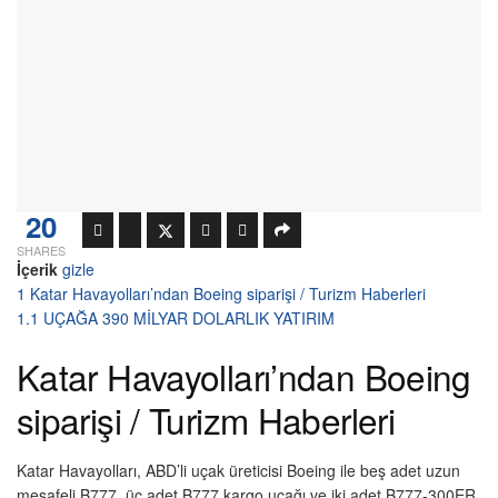
20
SHARES
İçerik
gizle
1
Katar Havayolları’ndan Boeing siparişi / Turizm Haberleri
1.1
UÇAĞA 390 MİLYAR DOLARLIK YATIRIM
Katar Havayolları’ndan Boeing
siparişi / Turizm Haberleri
Katar Havayolları, ABD’li uçak üreticisi Boeing ile beş adet uzun
mesafeli B777, üç adet B777 kargo uçağı ve iki adet B777-300ER