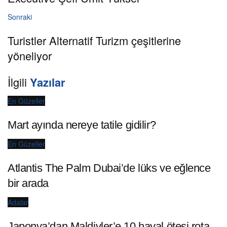
Sonraki
Turistler Alternatif Turizm çeşitlerine
yöneliyor
İlgili
Yazılar
En Güzeller
Mart ayında nereye tatile gidilir?
En Güzeller
Atlantis The Palm Dubai’de lüks ve eğlence
bir arada
Adalar
Japonya’dan Maldivler’e 10 hayal ötesi rota