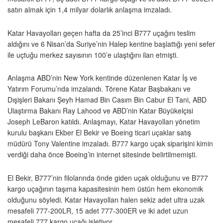
satın almak için 1,4 milyar dolarlık anlaşma imzaladı.
Katar Havayolları geçen hafta da 25’inci B777 uçağını teslim
aldığını ve 6 Nisan’da Suriye’nin Halep kentine başlattığı yeni sefer
ile uçtuğu merkez sayısının 100’e ulaştığını ilan etmişti.
Anlaşma ABD’nin New York kentinde düzenlenen Katar İş ve
Yatırım Forumu’nda imzalandı. Törene Katar Başbakanı ve
Dışişleri Bakanı Şeyh Hamad Bin Casım Bin Cabur El Tani, ABD
Ulaştırma Bakanı Ray Lahood ve ABD’nin Katar Büyükelçisi
Joseph LeBaron katıldı. Anlaşmayı, Katar Havayolları yönetim
kurulu başkanı Ekber El Bekir ve Boeing ticari uçaklar satış
müdürü Tony Valentine imzaladı. B777 kargo uçak siparişini kimin
verdiği daha önce Boeing’in internet sitesinde belirtilmemişti.
El Bekir, B777’nin filolarında önde giden uçak olduğunu ve B777
kargo uçağının taşıma kapasitesinin hem üstün hem ekonomik
olduğunu söyledi. Katar Havayolları halen sekiz adet ultra uzak
mesafeli 777-200LR, 15 adet 777-300ER ve iki adet uzun
mesafeli 777 kargo uçağı işletiyor.