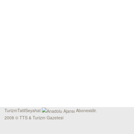
TurizmTatilSeyahat
Abonesidir.
2008 © TTS & Turizm Gazetesi