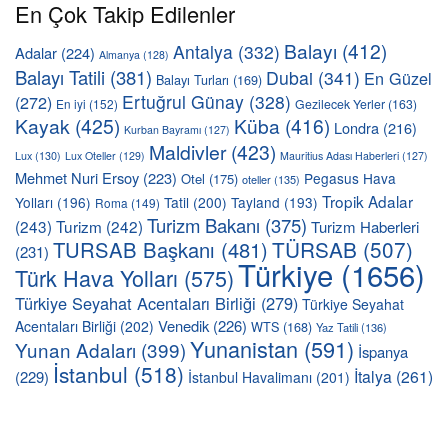
En Çok Takip Edilenler
Balayı
(412)
Antalya
(332)
Adalar
(224)
Almanya
(128)
Balayı Tatili
(381)
Dubai
(341)
En Güzel
Balayı Turları
(169)
Ertuğrul Günay
(328)
(272)
En iyi
(152)
Gezilecek Yerler
(163)
Kayak
(425)
Küba
(416)
Londra
(216)
Kurban Bayramı
(127)
Maldivler
(423)
Lux
(130)
Lux Oteller
(129)
Mauritius Adası Haberleri
(127)
Mehmet Nuri Ersoy
(223)
Pegasus Hava
Otel
(175)
oteller
(135)
Tropik Adalar
Yolları
(196)
Tatil
(200)
Tayland
(193)
Roma
(149)
Turizm Bakanı
(375)
(243)
Turizm
(242)
Turizm Haberleri
TÜRSAB
(507)
TURSAB Başkanı
(481)
(231)
Türkiye
(1656)
Türk Hava Yolları
(575)
Türkiye Seyahat Acentaları Birliği
(279)
Türkiye Seyahat
Venedik
(226)
Acentaları Birliği
(202)
WTS
(168)
Yaz Tatili
(136)
Yunanistan
(591)
Yunan Adaları
(399)
İspanya
İstanbul
(518)
İtalya
(261)
(229)
İstanbul Havalimanı
(201)