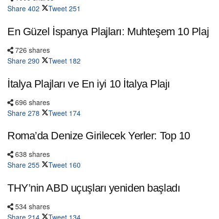
Share
402
Tweet
251
En Güzel İspanya Plajları: Muhteşem 10 Plaj
726 shares
Share
290
Tweet
182
İtalya Plajları ve En iyi 10 İtalya Plajı
696 shares
Share
278
Tweet
174
Roma’da Denize Girilecek Yerler: Top 10
638 shares
Share
255
Tweet
160
THY’nin ABD uçuşları yeniden başladı
534 shares
Share
214
Tweet
134