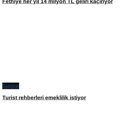
Fethiye her yıl 14 milyon TL geliri kaçırıyor
Sektörel
Turist rehberleri emeklilik istiyor