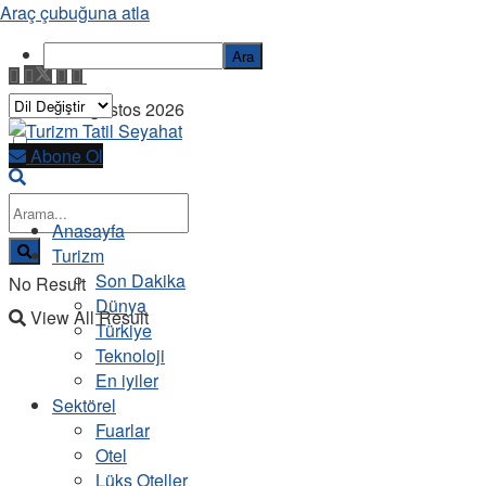
Araç çubuğuna atla
Ara
Cuma, 7 Ağustos 2026
Abone Ol
Anasayfa
Turizm
Son Dakika
No Result
Dünya
View All Result
Türkiye
Teknoloji
En iyiler
Sektörel
Fuarlar
Otel
Lüks Oteller