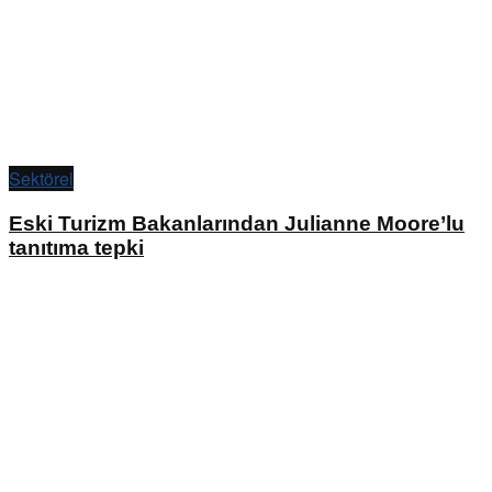
Sektörel
Eski Turizm Bakanlarından Julianne Moore’lu
tanıtıma tepki