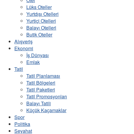
Otel
Lüks Oteller
Yurtdışı Otelleri
Yurtiçi Otelleri
Balayı Otelleri
Butik Oteller
Alışveriş
Ekonomi
İş Dünyası
Emlak
Tatil
Tatil Planlaması
Tatil Bölgeleri
Tatil Paketleri
Tatil Promosyonları
Balayı Tatili
Küçük Kaçamaklar
Spor
Politika
Seyahat