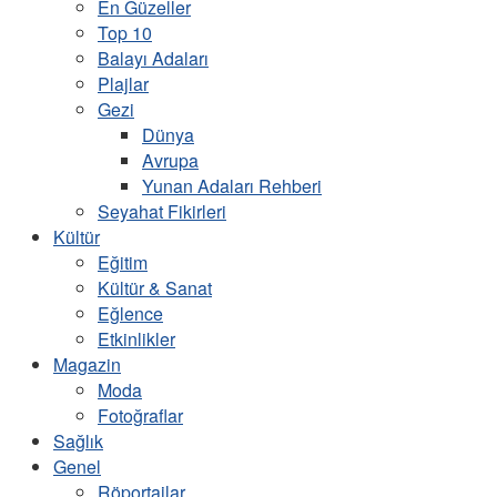
En Güzeller
Top 10
Balayı Adaları
Plajlar
Gezi
Dünya
Avrupa
Yunan Adaları Rehberi
Seyahat Fikirleri
Kültür
Eğitim
Kültür & Sanat
Eğlence
Etkinlikler
Magazin
Moda
Fotoğraflar
Sağlık
Genel
Röportajlar