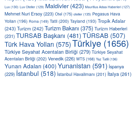
Maldivler
(423)
Lux
(130)
Lux Oteller
(129)
Mauritius Adası Haberleri
(127)
Mehmet Nuri Ersoy
(223)
Pegasus Hava
Otel
(175)
oteller
(135)
Tropik Adalar
Yolları
(196)
Tatil
(200)
Tayland
(193)
Roma
(149)
Turizm Bakanı
(375)
(243)
Turizm
(242)
Turizm Haberleri
TÜRSAB
(507)
TURSAB Başkanı
(481)
(231)
Türkiye
(1656)
Türk Hava Yolları
(575)
Türkiye Seyahat Acentaları Birliği
(279)
Türkiye Seyahat
Venedik
(226)
Acentaları Birliği
(202)
WTS
(168)
Yaz Tatili
(136)
Yunanistan
(591)
Yunan Adaları
(400)
İspanya
İstanbul
(518)
İtalya
(261)
(229)
İstanbul Havalimanı
(201)