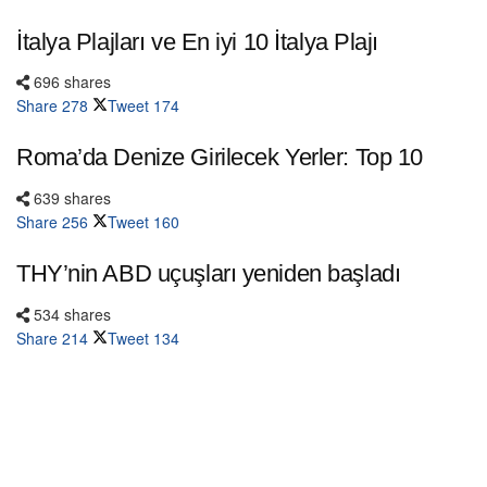
İtalya Plajları ve En iyi 10 İtalya Plajı
696 shares
Share
278
Tweet
174
Roma’da Denize Girilecek Yerler: Top 10
639 shares
Share
256
Tweet
160
THY’nin ABD uçuşları yeniden başladı
534 shares
Share
214
Tweet
134