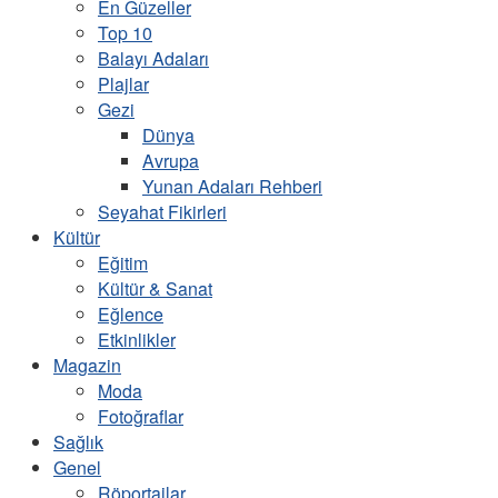
En Güzeller
Top 10
Balayı Adaları
Plajlar
Gezi
Dünya
Avrupa
Yunan Adaları Rehberi
Seyahat Fikirleri
Kültür
Eğitim
Kültür & Sanat
Eğlence
Etkinlikler
Magazin
Moda
Fotoğraflar
Sağlık
Genel
Röportajlar