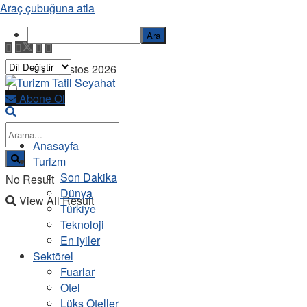
Araç çubuğuna atla
Ara
Cuma, 7 Ağustos 2026
Abone Ol
Anasayfa
Turizm
Son Dakika
No Result
Dünya
View All Result
Türkiye
Teknoloji
En iyiler
Sektörel
Fuarlar
Otel
Lüks Oteller