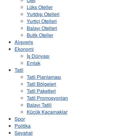
Otel
Lüks Oteller
Yurtdışı Otelleri
Yurtiçi Otelleri
Balayı Otelleri
Butik Oteller
Alışveriş
Ekonomi
İş Dünyası
Emlak
Tatil
Tatil Planlaması
Tatil Bölgeleri
Tatil Paketleri
Tatil Promosyonları
Balayı Tatili
Küçük Kaçamaklar
Spor
Politika
Seyahat