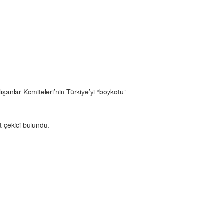
alışanlar Komiteleri’nin Türkiye’yi “boykotu”
at çekici bulundu.