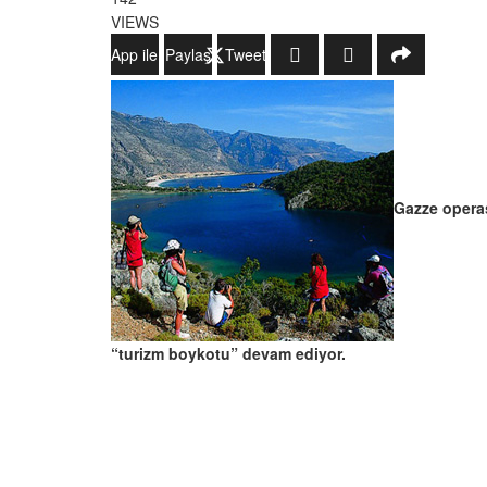
VIEWS
WhatsApp ile Gönder
Paylaş
Tweetle
Gazze operas
“turizm boykotu” devam ediyor.