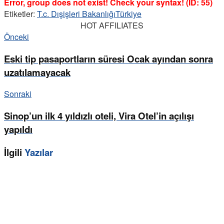
Error, group does not exist! Check your syntax! (ID: 55)
Etiketler:
T.c. Dışişleri Bakanlığı
Türkiye
HOT AFFILIATES
Önceki
Eski tip pasaportların süresi Ocak ayından sonra
uzatılamayacak
Sonraki
Sinop’un ilk 4 yıldızlı oteli, Vira Otel’in açılışı
yapıldı
İlgili
Yazılar