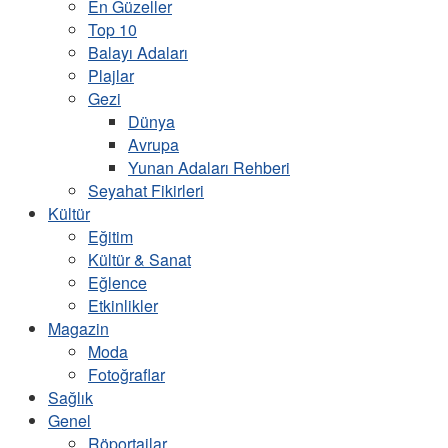
En Güzeller
Top 10
Balayı Adaları
Plajlar
Gezi
Dünya
Avrupa
Yunan Adaları Rehberi
Seyahat Fikirleri
Kültür
Eğitim
Kültür & Sanat
Eğlence
Etkinlikler
Magazin
Moda
Fotoğraflar
Sağlık
Genel
Röportajlar