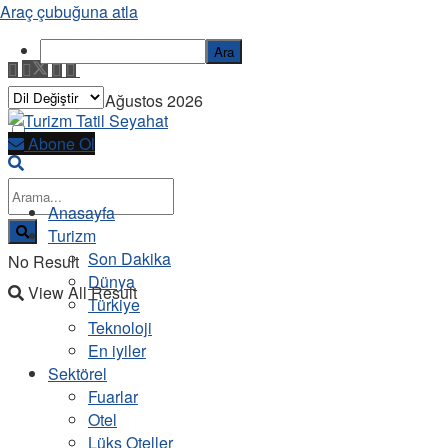
Araç çubuğuna atla
Ara
Pazartesi, 10 Ağustos 2026
Abone Ol
Anasayfa
Turizm
Son Dakika
No Result
Dünya
View All Result
Türkiye
Teknoloji
En iyiler
Sektörel
Fuarlar
Otel
Lüks Oteller