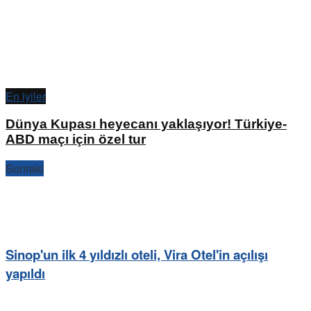
En iyiler
Dünya Kupası heyecanı yaklaşıyor! Türkiye-
ABD maçı için özel tur
Sonraki
Sinop'un ilk 4 yıldızlı oteli, Vira Otel'in açılışı
yapıldı