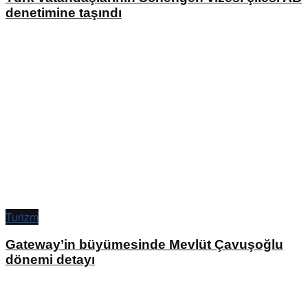
denetimine taşındı
Turizm
Gateway’in büyümesinde Mevlüt Çavuşoğlu
dönemi detayı