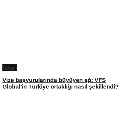
Turizm
Vize başvurularında büyüyen ağ: VFS
Global’in Türkiye ortaklığı nasıl şekillendi?