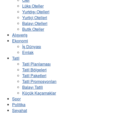
Otel
Lüks Oteller
Yurtdışı Otelleri
Yurtiçi Otelleri
Balayı Otelleri
Butik Oteller
Alışveriş
Ekonomi
İş Dünyası
Emlak
Tatil
Tatil Planlaması
Tatil Bölgeleri
Tatil Paketleri
Tatil Promosyonları
Balayı Tatili
Küçük Kaçamaklar
Spor
Politika
Seyahat