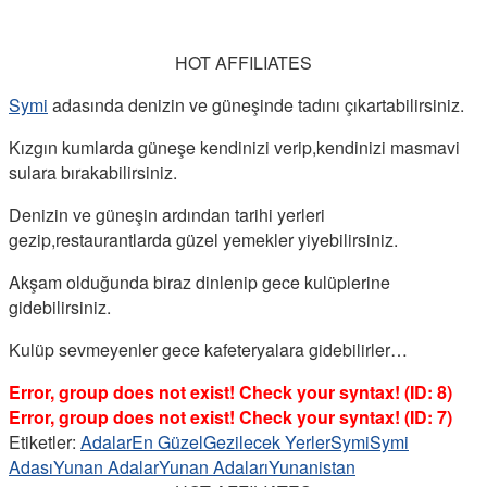
HOT AFFILIATES
Symi
adasında denizin ve güneşinde tadını çıkartabilirsiniz.
Kızgın kumlarda güneşe kendinizi verip,kendinizi masmavi
sulara bırakabilirsiniz.
Denizin ve güneşin ardından tarihi yerleri
gezip,restaurantlarda güzel yemekler yiyebilirsiniz.
Akşam olduğunda biraz dinlenip gece kulüplerine
gidebilirsiniz.
Kulüp sevmeyenler gece kafeteryalara gidebilirler…
Error, group does not exist! Check your syntax! (ID: 8)
Error, group does not exist! Check your syntax! (ID: 7)
Etiketler:
Adalar
En Güzel
Gezilecek Yerler
Symi
Symi
Adası
Yunan Adalar
Yunan Adaları
Yunanistan