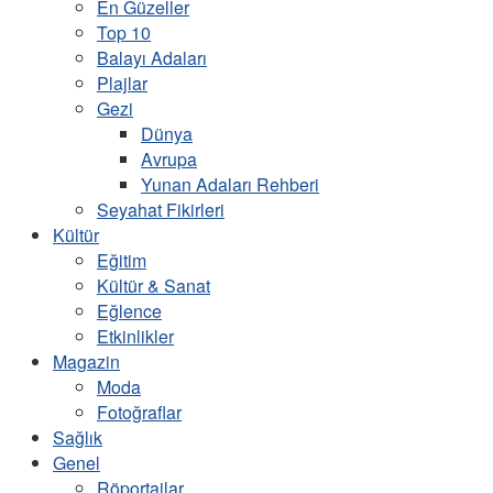
En Güzeller
Top 10
Balayı Adaları
Plajlar
Gezi
Dünya
Avrupa
Yunan Adaları Rehberi
Seyahat Fikirleri
Kültür
Eğitim
Kültür & Sanat
Eğlence
Etkinlikler
Magazin
Moda
Fotoğraflar
Sağlık
Genel
Röportajlar