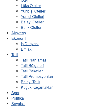
Otel
Lüks Oteller
Yurtdışı Otelleri
Yurtiçi Otelleri
Balayı Otelleri
Butik Oteller
Alışveriş
Ekonomi
İş Dünyası
Emlak
Tatil
Tatil Planlaması
Tatil Bölgeleri
Tatil Paketleri
Tatil Promosyonları
Balayı Tatili
Küçük Kaçamaklar
Spor
Politika
Seyahat