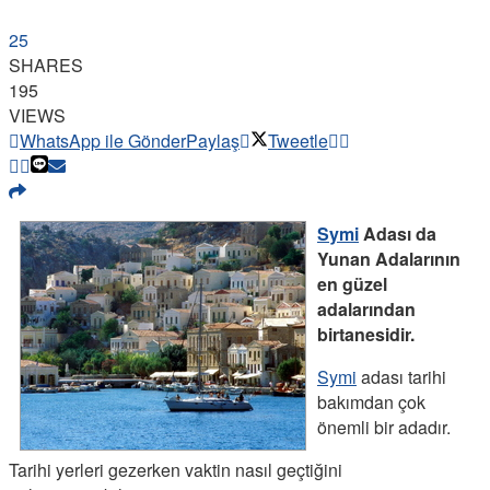
25
SHARES
195
VIEWS
WhatsApp ile Gönder
Paylaş
Tweetle
Symi
Adası da
Yunan Adalarının
en güzel
adalarından
birtanesidir.
Symi
adası tarihi
bakımdan çok
önemli bir adadır.
Tarihi yerleri gezerken vaktin nasıl geçtiğini