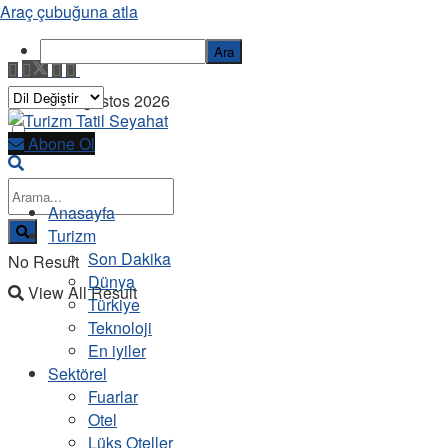
Araç çubuğuna atla
Ara
Cuma, 7 Ağustos 2026
Abone Ol
Anasayfa
Turizm
Son Dakika
No Result
Dünya
View All Result
Türkiye
Teknoloji
En iyiler
Sektörel
Fuarlar
Otel
Lüks Oteller