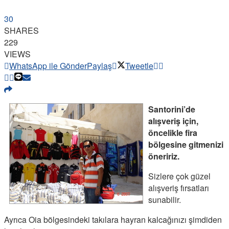
30
SHARES
229
VIEWS
WhatsApp ile Gönder
Paylaş
Tweetle
Santorini’de
alışveriş için,
öncelikle fira
bölgesine gitmenizi
öneririz.
Sizlere çok güzel
alışveriş fırsatları
sunabilir.
Ayrıca Oia bölgesindeki takılara hayran kalcağınızı şimdiden