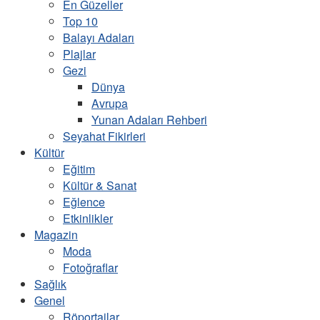
En Güzeller
Top 10
Balayı Adaları
Plajlar
Gezi
Dünya
Avrupa
Yunan Adaları Rehberi
Seyahat Fikirleri
Kültür
Eğitim
Kültür & Sanat
Eğlence
Etkinlikler
Magazin
Moda
Fotoğraflar
Sağlık
Genel
Röportajlar