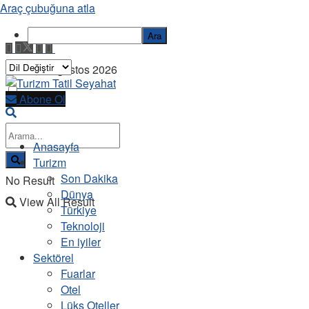
Araç çubuğuna atla
Ara
Cuma, 7 Ağustos 2026
Abone Ol
Anasayfa
Turizm
Son Dakika
No Result
Dünya
View All Result
Türkiye
Teknoloji
En iyiler
Sektörel
Fuarlar
Otel
Lüks Oteller