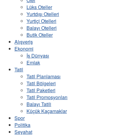
Otel
Lüks Oteller
Yurtdışı Otelleri
Yurtiçi Otelleri
Balayı Otelleri
Butik Oteller
Alışveriş
Ekonomi
İş Dünyası
Emlak
Tatil
Tatil Planlaması
Tatil Bölgeleri
Tatil Paketleri
Tatil Promosyonları
Balayı Tatili
Küçük Kaçamaklar
Spor
Politika
Seyahat