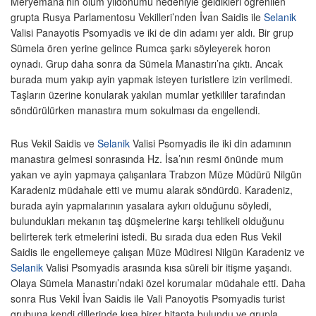
Meryemana’nın ölüm yıldönümü nedeniyle geldikleri öğrenilen
grupta Rusya Parlamentosu Vekilleri’nden İvan Saidis ile
Selanik
Valisi Panayotis Psomyadis ve iki de din adamı yer aldı. Bir grup
Sümela ören yerine gelince Rumca şarkı söyleyerek horon
oynadı. Grup daha sonra da Sümela Manastırı’na çıktı. Ancak
burada mum yakıp ayin yapmak isteyen turistlere izin verilmedi.
Taşların üzerine konularak yakılan mumlar yetkililer tarafından
söndürülürken manastıra mum sokulması da engellendi.
Rus Vekil Saidis ve
Selanik
Valisi Psomyadis ile iki din adamının
manastıra gelmesi sonrasında Hz. İsa’nın resmi önünde mum
yakan ve ayin yapmaya çalışanlara Trabzon Müze Müdürü Nilgün
Karadeniz müdahale etti ve mumu alarak söndürdü. Karadeniz,
burada ayin yapmalarının yasalara aykırı olduğunu söyledi,
bulundukları mekanın taş düşmelerine karşı tehlikeli olduğunu
belirterek terk etmelerini istedi. Bu sırada dua eden Rus Vekil
Saidis ile engellemeye çalışan Müze Müdiresi Nilgün Karadeniz ve
Selanik
Valisi Psomyadis arasında kısa süreli bir itişme yaşandı.
Olaya Sümela Manastırı’ndaki özel korumalar müdahale etti. Daha
sonra Rus Vekil İvan Saidis ile Vali Panoyotis Psomyadis turist
grubuna kendi dillerinde kısa birer hitapta bulundu ve grupla