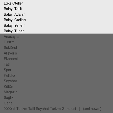
Lüks Oteller
Balayı Tatili
Balayı Adaları
Balayı Otelleri
Balayı Yerleri
Balayı Turları
Anasayfa
Turizm
Sektörel
Alışveriş
Ekonomi
Tatil
Spor
Politika
Seyahat
Kültür
Magazin
Sağlık
Genel
2020 ©
Turizm Tatil Seyahat
Turizm Gazetesi
| (
xml
news
)