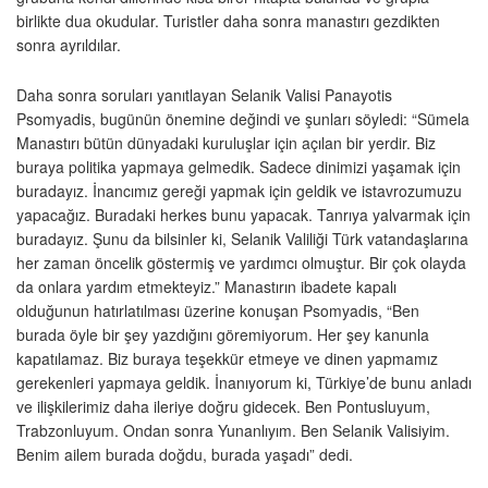
birlikte dua okudular. Turistler daha sonra manastırı gezdikten
sonra ayrıldılar.
Daha sonra soruları yanıtlayan Selanik Valisi Panayotis
Psomyadis, bugünün önemine değindi ve şunları söyledi: “Sümela
Manastırı bütün dünyadaki kuruluşlar için açılan bir yerdir. Biz
buraya politika yapmaya gelmedik. Sadece dinimizi yaşamak için
buradayız. İnancımız gereği yapmak için geldik ve istavrozumuzu
yapacağız. Buradaki herkes bunu yapacak. Tanrıya yalvarmak için
buradayız. Şunu da bilsinler ki, Selanik Valiliği Türk vatandaşlarına
her zaman öncelik göstermiş ve yardımcı olmuştur. Bir çok olayda
da onlara yardım etmekteyiz.” Manastırın ibadete kapalı
olduğunun hatırlatılması üzerine konuşan Psomyadis, “Ben
burada öyle bir şey yazdığını göremiyorum. Her şey kanunla
kapatılamaz. Biz buraya teşekkür etmeye ve dinen yapmamız
gerekenleri yapmaya geldik. İnanıyorum ki, Türkiye’de bunu anladı
ve ilişkilerimiz daha ileriye doğru gidecek. Ben Pontusluyum,
Trabzonluyum. Ondan sonra Yunanlıyım. Ben Selanik Valisiyim.
Benim ailem burada doğdu, burada yaşadı” dedi.