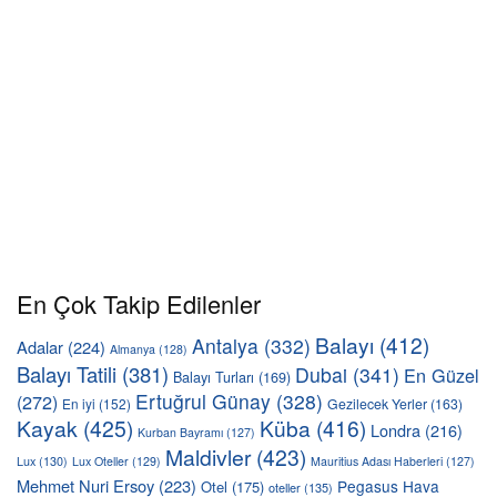
En Çok Takip Edilenler
Balayı
(412)
Antalya
(332)
Adalar
(224)
Almanya
(128)
Balayı Tatili
(381)
Dubai
(341)
En Güzel
Balayı Turları
(169)
Ertuğrul Günay
(328)
(272)
En iyi
(152)
Gezilecek Yerler
(163)
Kayak
(425)
Küba
(416)
Londra
(216)
Kurban Bayramı
(127)
Maldivler
(423)
Lux
(130)
Lux Oteller
(129)
Mauritius Adası Haberleri
(127)
Mehmet Nuri Ersoy
(223)
Pegasus Hava
Otel
(175)
oteller
(135)