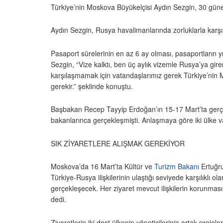
Türkiye’nin Moskova Büyükelçisi Aydın Sezgin, 30 güne 
Aydın Sezgin, Rusya havalimanlarında zorluklarla karşıl
Pasaport sürelerinin en az 6 ay olması, pasaportların y
Sezgin, “Vize kalktı, ben üç aylık vizemle Rusya’ya gi
karşılaşmamak için vatandaşlarımız gerek Türkiye’nin M
gerekir.” şeklinde konuştu.
Başbakan Recep Tayyip Erdoğan’ın 15-17 Mart’ta gerçekleş
bakanlarınca gerçekleşmişti. Anlaşmaya göre iki ülke v
SIK ZİYARETLERE ALIŞMAK GEREKİYOR
Moskova’da 16 Mart’ta Kültür ve
Turizm Bakanı
Ertuğru
Türkiye-Rusya ilişkilerinin ulaştığı seviyede karşılıklı o
gerçekleşecek. Her ziyaret mevcut ilişkilerin korunmas
dedi.
Ziyaretlerin iki dost ülkenin yöneticilerinin ortak proje