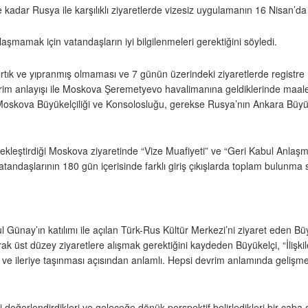
kadar Rusya ile karşılıklı ziyaretlerde vizesiz uygulamanın 16 Nisan’d
aşmamak için vatandaşların iyi bilgilenmeleri gerektiğini söyledi.
ırtık ve yıpranmış olmaması ve 7 günün üzerindeki ziyaretlerde registre
rerim anlayışı ile Moskova Şeremetyevo havalimanına geldiklerinde maal
oskova Büyükelçiliği ve Konsolosluğu, gerekse Rusya’nın Ankara Büyükelç
tirdiği Moskova ziyaretinde “Vize Muafiyeti” ve “Geri Kabul Anlaşması” ile
atandaşlarının 180 gün içerisinde farklı giriş çıkışlarda toplam bulunm
l Günay’ın katılımı ile açılan Türk-Rus Kültür Merkezi’ni ziyaret eden Bü
larak üst düzey ziyaretlere alışmak gerektiğini kaydeden Büyükelçi, “İlişki
ı ve ileriye taşınması açısından anlamlı. Hepsi devrim anlamında gelişme
leri değerlendirdikleri ve geleceğe dönük perspektif belirledikleri bir ça