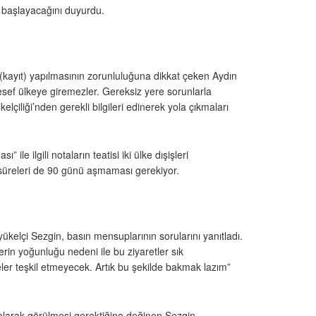
a başlayacağını duyurdu.
 (kayıt) yapılmasının zorunluluğuna dikkat çeken Aydın
esef ülkeye giremezler. Gereksiz yere sorunlarla
iliği’nden gerekli bilgileri edinerek yola çıkmaları
 ilgili notaların teatisi iki ülke dışişleri
a süreleri de 90 günü aşmaması gerekiyor.
yükelçi Sezgin, basın mensuplarının sorularını yanıtladı.
lerin yoğunluğu nedeni ile bu ziyaretler sık
ler teşkil etmeyecek. Artık bu şekilde bakmak lazım”
ba olarak görülmesi gerektiğine değinen Sezgin,