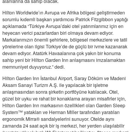
alanlarına da sahip olacak.
Hilton Worldwide’ın Avrupa ve Afrika bölgesi geliştirmeden
sorumlu kıdemli başkan yardımcısı Patrick Fitzgibbon yaptığı
açıklamada “Türkiye Avrupa’daki otel yatırımlarımız için en
heyecan verici pazarlardan biri olmaya devam ediyor.
Markalarımızın önemli şehirlere, bölgesel merkezlere ve tatil
yörelerine olan ilgisi Türkiye’de de güçlü bir ivme kazanarak
devam ediyor. Atatürk Havaalanına çok yakın bir konuma
sahip yeni bir Hilton Garden Inn anlaşmasını imzalamaktan
memnuniyet duyuyoruz.” dedi.
Hilton Garden Inn İstanbul Airport, Saray Döküm ve Madeni
Aksam Sanayi Turizm A.Ş. ile yapılacak bir işletme
anlaşmasından sonra şirketin portföyüne katılacak. Otel,
güzel bir uyku ve rahat bir konaklama arayan misafirler için,
Hilton Garden Inn markasının özellikleri olan Garden Sleep
System™ yatakları ve Herman Miller tarafından yaratılan
ergonomik Mirra® sandalyelerini sunuyor. Otelde aynı
zamanda 24 saat açık bir iş merkezi, her yerden ulaşılabilir