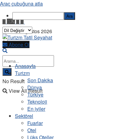
Araç çubuğuna atla
Ara
Pazar, 9 Ağustos 2026
Abone Ol
Anasayfa
Turizm
Son Dakika
No Result
Dünya
View All Result
Türkiye
Teknoloji
En iyiler
Sektörel
Fuarlar
Otel
Lüks Oteller