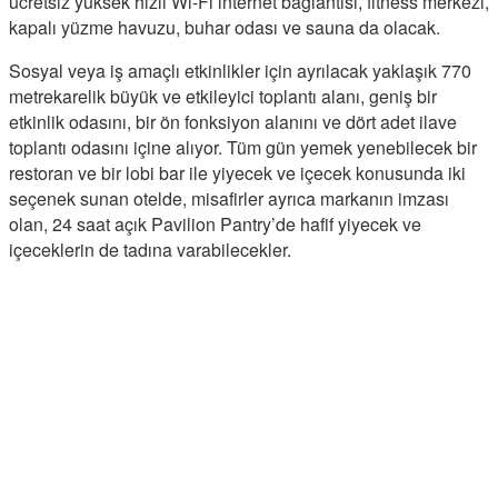
ücretsiz yüksek hızlı Wi-Fi internet bağlantısı, fitness merkezi,
kapalı yüzme havuzu, buhar odası ve sauna da olacak.
Sosyal veya iş amaçlı etkinlikler için ayrılacak yaklaşık 770
metrekarelik büyük ve etkileyici toplantı alanı, geniş bir
etkinlik odasını, bir ön fonksiyon alanını ve dört adet ilave
toplantı odasını içine alıyor. Tüm gün yemek yenebilecek bir
restoran ve bir lobi bar ile yiyecek ve içecek konusunda iki
seçenek sunan otelde, misafirler ayrıca markanın imzası
olan, 24 saat açık Pavilion Pantry’de hafif yiyecek ve
içeceklerin de tadına varabilecekler.