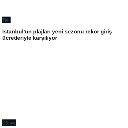
Tatil
İstanbul’un plajları yeni sezonu rekor giriş
ücretleriyle karşılıyor
Dünya