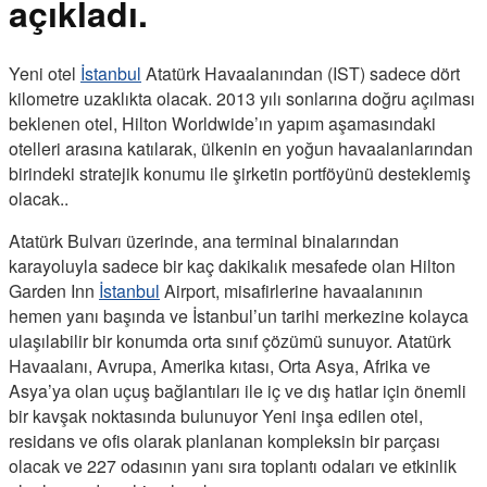
açıkladı.
Yeni otel
İstanbul
Atatürk Havaalanından (IST) sadece dört
kilometre uzaklıkta olacak. 2013 yılı sonlarına doğru açılması
beklenen otel, Hilton Worldwide’ın yapım aşamasındaki
otelleri arasına katılarak, ülkenin en yoğun havaalanlarından
birindeki stratejik konumu ile şirketin portföyünü desteklemiş
olacak..
Atatürk Bulvarı üzerinde, ana terminal binalarından
karayoluyla sadece bir kaç dakikalık mesafede olan Hilton
Garden Inn
İstanbul
Airport, misafirlerine havaalanının
hemen yanı başında ve İstanbul’un tarihi merkezine kolayca
ulaşılabilir bir konumda orta sınıf çözümü sunuyor. Atatürk
Havaalanı, Avrupa, Amerika kıtası, Orta Asya, Afrika ve
Asya’ya olan uçuş bağlantıları ile iç ve dış hatlar için önemli
bir kavşak noktasında bulunuyor Yeni inşa edilen otel,
residans ve ofis olarak planlanan kompleksin bir parçası
olacak ve 227 odasının yanı sıra toplantı odaları ve etkinlik