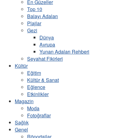
En Güzeller
Top 10
Balayı Adaları
Plajlar
Gezi
Dünya
Avrupa
Yunan Adaları Rehberi
Seyahat Fikirleri
Kültür
Eğitim
Kültür & Sanat
Eğlence
Etkinlikler
Magazin
Moda
Fotoğraflar
Sağlık
Genel
Röportajlar