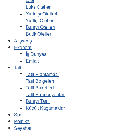
Otel
Lüks Oteller
Yurtdışı Otelleri
Yurtiçi Otelleri
Balayı Otelleri
Butik Oteller
Alışveriş
Ekonomi
İş Dünyası
Emlak
Tatil
Tatil Planlaması
Tatil Bölgeleri
Tatil Paketleri
Tatil Promosyonları
Balayı Tatili
Küçük Kaçamaklar
Spor
Politika
Seyahat