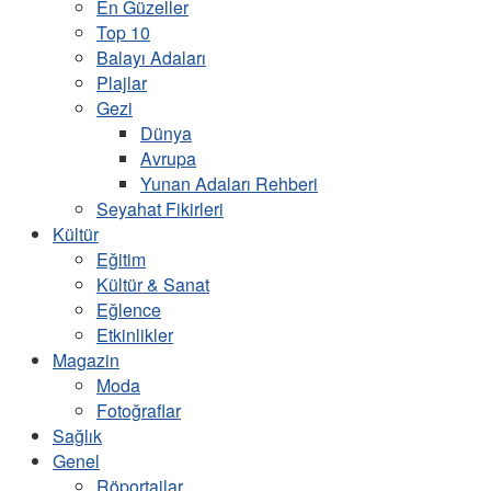
En Güzeller
Top 10
Balayı Adaları
Plajlar
Gezi
Dünya
Avrupa
Yunan Adaları Rehberi
Seyahat Fikirleri
Kültür
Eğitim
Kültür & Sanat
Eğlence
Etkinlikler
Magazin
Moda
Fotoğraflar
Sağlık
Genel
Röportajlar