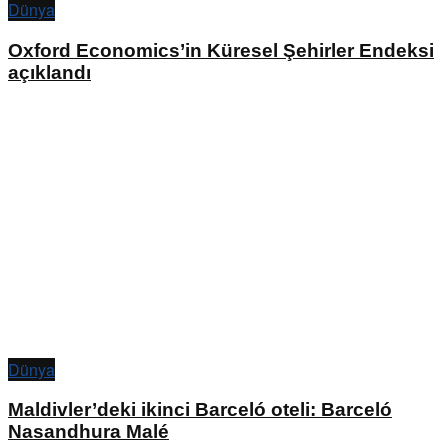
Dünya
Oxford Economics’in Küresel Şehirler Endeksi
açıklandı
Dünya
Maldivler’deki ikinci Barceló oteli: Barceló
Nasandhura Malé