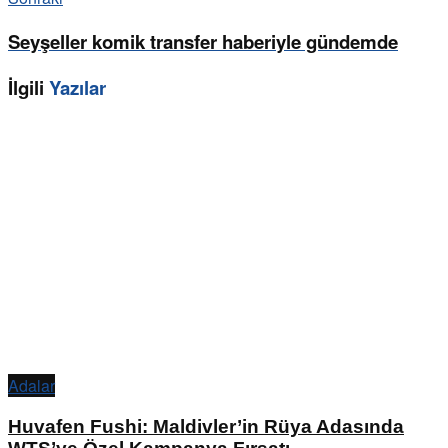
Seyşeller komik transfer haberiyle gündemde
İlgili
Yazılar
Adalar
Huvafen Fushi: Maldivler’in Rüya Adasında