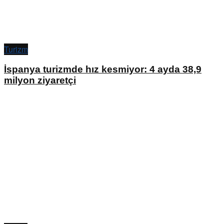
Turizm
İspanya turizmde hız kesmiyor: 4 ayda 38,9
milyon ziyaretçi