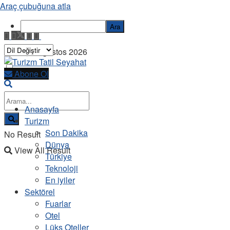
Araç çubuğuna atla
Ara
Cuma, 7 Ağustos 2026
Abone Ol
Anasayfa
Turizm
Son Dakika
No Result
Dünya
View All Result
Türkiye
Teknoloji
En iyiler
Sektörel
Fuarlar
Otel
Lüks Oteller