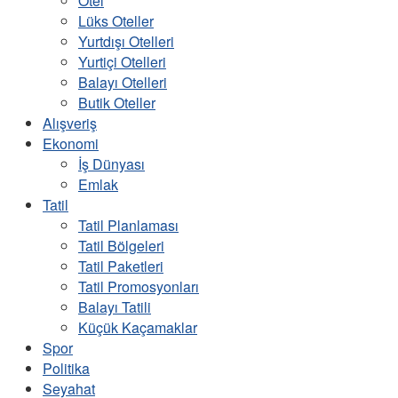
Otel
Lüks Oteller
Yurtdışı Otelleri
Yurtiçi Otelleri
Balayı Otelleri
Butik Oteller
Alışveriş
Ekonomi
İş Dünyası
Emlak
Tatil
Tatil Planlaması
Tatil Bölgeleri
Tatil Paketleri
Tatil Promosyonları
Balayı Tatili
Küçük Kaçamaklar
Spor
Politika
Seyahat