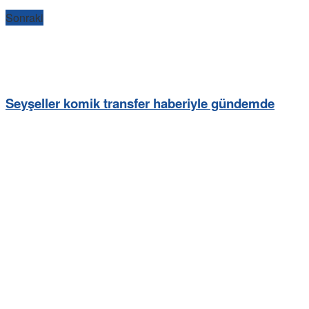
Sonraki
Seyşeller komik transfer haberiyle gündemde