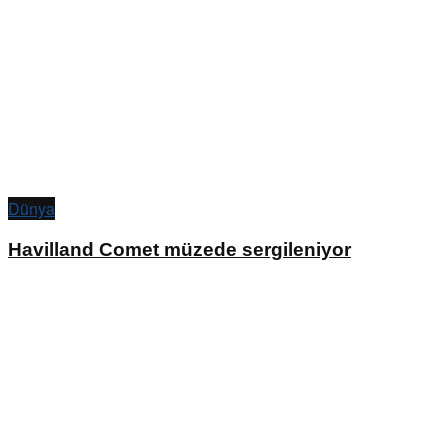
Dünya
Havilland Comet müzede sergileniyor