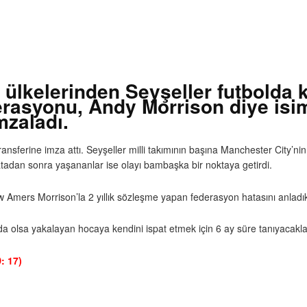
ülkelerinden Seyşeller futbolda k
derasyonu, Andy Morrison diye isi
mzaladı.
nsferine imza attı. Seyşeller milli takımının başına Manchester City’nin
tadan sonra yaşananlar ise olayı bambaşka bir noktaya getirdi.
w Amers Morrison’la 2 yıllık sözleşme yapan federasyon hatasını anlad
a olsa yakalayan hocaya kendini ispat etmek için 6 ay süre tanıyacakları
: 17)