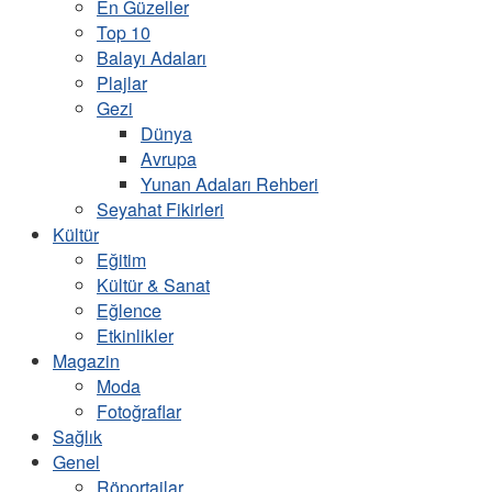
En Güzeller
Top 10
Balayı Adaları
Plajlar
Gezi
Dünya
Avrupa
Yunan Adaları Rehberi
Seyahat Fikirleri
Kültür
Eğitim
Kültür & Sanat
Eğlence
Etkinlikler
Magazin
Moda
Fotoğraflar
Sağlık
Genel
Röportajlar