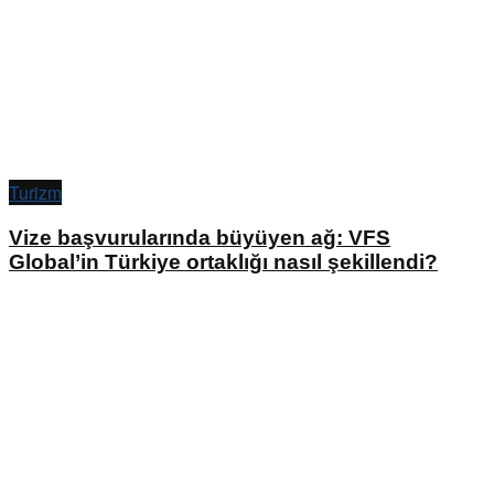
Turizm
Vize başvurularında büyüyen ağ: VFS
Global’in Türkiye ortaklığı nasıl şekillendi?