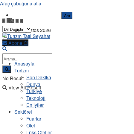
Araç çubuğuna atla
Ara
Cuma, 7 Ağustos 2026
Abone Ol
Anasayfa
Turizm
Son Dakika
No Result
Dünya
View All Result
Türkiye
Teknoloji
En iyiler
Sektörel
Fuarlar
Otel
Lüks Oteller