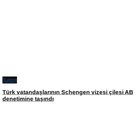
Turizm
Türk vatandaşlarının Schengen vizesi çilesi AB
denetimine taşındı