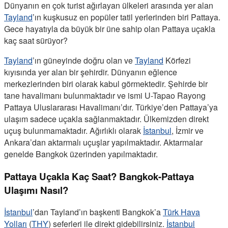
Dünyanın en çok turist ağırlayan ülkeleri arasında yer alan
Tayland
’ın kuşkusuz en popüler tatil yerlerinden biri Pattaya.
Gece hayatıyla da büyük bir üne sahip olan Pattaya uçakla
kaç saat sürüyor?
Tayland
’ın güneyinde doğru olan ve
Tayland
Körfezi
kıyısında yer alan bir şehirdir. Dünyanın eğlence
merkezlerinden biri olarak kabul görmektedir. Şehirde bir
tane havalimanı bulunmaktadır ve ismi U-Tapao Rayong
Pattaya Uluslararası Havalimanı’dır. Türkiye’den Pattaya’ya
ulaşım sadece uçakla sağlanmaktadır. Ülkemizden direkt
uçuş bulunmamaktadır. Ağırlıklı olarak
İstanbul
, İzmir ve
Ankara’dan aktarmalı uçuşlar yapılmaktadır. Aktarmalar
genelde Bangkok üzerinden yapılmaktadır.
Pattaya Uçakla Kaç Saat? Bangkok-Pattaya
Ulaşımı Nasıl?
İstanbul
’dan Tayland’ın başkenti Bangkok’a
Türk Hava
Yolları
(
THY
) seferleri ile direkt gidebilirsiniz.
İstanbul