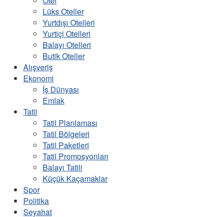
Otel
Lüks Oteller
Yurtdışı Otelleri
Yurtiçi Otelleri
Balayı Otelleri
Butik Oteller
Alışveriş
Ekonomi
İş Dünyası
Emlak
Tatil
Tatil Planlaması
Tatil Bölgeleri
Tatil Paketleri
Tatil Promosyonları
Balayı Tatili
Küçük Kaçamaklar
Spor
Politika
Seyahat