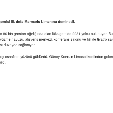
gemisi ilk defa Marmaris Limanına demirledi.
 86 bin groston ağırlığında olan lüks gemide 2231 yolcu bulunuyor. Bu
 3 yüzme havuzu, alışveriş merkezi, konferans salonu ve bir de tiyatro 
 üst düzeyde sağlanıyor.
 çarşı esnafının yüzünü güldürdü. Güney Kıbrıs’ın Limasol kentinden gel
ldi.