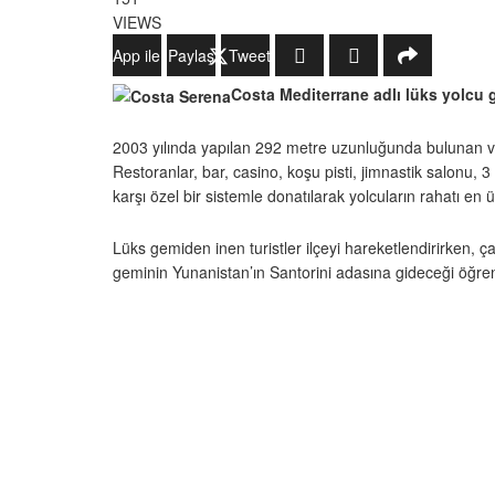
VIEWS
WhatsApp ile Gönder
Paylaş
Tweetle
Costa Mediterrane adlı lüks yolcu 
2003 yılında yapılan 292 metre uzunluğunda bulunan ve
Restoranlar, bar, casino, koşu pisti, jimnastik salonu,
karşı özel bir sistemle donatılarak yolcuların rahatı en
Lüks gemiden inen turistler ilçeyi hareketlendirirken,
geminin Yunanistan’ın Santorini adasına gideceği öğreni