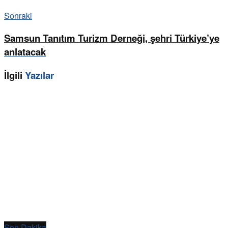
Sonraki
Samsun Tanıtım Turizm Derneği, şehri Türkiye’ye
anlatacak
İlgili
Yazılar
Son Dakika