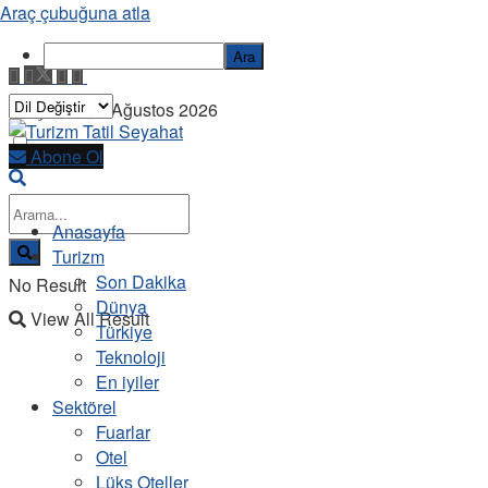
Araç çubuğuna atla
Ara
Perşembe, 6 Ağustos 2026
Abone Ol
Anasayfa
Turizm
Son Dakika
No Result
Dünya
View All Result
Türkiye
Teknoloji
En iyiler
Sektörel
Fuarlar
Otel
Lüks Oteller