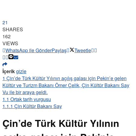
21
SHARES
162
VIEWS
WhatsApp ile Gönder
Paylaş
Tweetle
İçerik
gizle
1
Çin’de Türk Kültür Yılının açılış galası için Pekin’e gelen
Kültür ve Turizm Bakanı Ömer Çelik, Çin Kültür Bakanı Say
Vu ile bir araya geldi.
1.1
Ortak tarih vurgusu
1.1.1
Çin Kültür Bakanı Say
Çin’de Türk Kültür Yılının