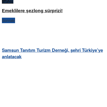
Turizm
Emeklilere şezlong sürprizi!
Sonraki
Samsun Tanıtım Turizm Derneği, şehri Türkiye’ye
anlatacak