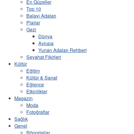
En Güzeller
Top 10
Balayı Adaları
Plajlar
Gezi
Dünya
Avrupa
Yunan Adaları Rehberi
Seyahat Fikirleri
Kültür
Eğitim
Kültür & Sanat
Eğlence
Etkinlikler
Magazin
Moda
Fotoğraflar
Sağlık
Genel
Röportajlar