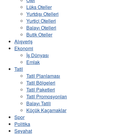
Otel
Lüks Oteller
Yurtdışı Otelleri
Yurtiçi Otelleri
Balayı Otelleri
Butik Oteller
Alışveriş
Ekonomi
İş Dünyası
Emlak
Tatil
Tatil Planlaması
Tatil Bölgeleri
Tatil Paketleri
Tatil Promosyonları
Balayı Tatili
Küçük Kaçamaklar
Spor
Politika
Seyahat