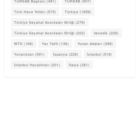
TURSAB Başkanı
(481)
TÜRSAB
(507)
Türk Hava Yolları
(575)
Türkiye
(1656)
Türkiye Seyahat Acentaları Birliği
(279)
Türkiye Seyahat Acentaları Birliği
(202)
Venedik
(226)
WTS
(168)
Yaz Tatili
(136)
Yunan Adaları
(399)
Yunanistan
(591)
İspanya
(229)
İstanbul
(518)
İstanbul Havalimanı
(201)
İtalya
(261)