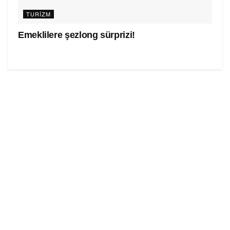
TURIZM
Emeklilere şezlong sürprizi!