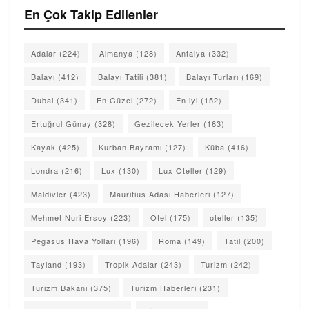
En Çok Takip Edilenler
Adalar
(224)
Almanya
(128)
Antalya
(332)
Balayı
(412)
Balayı Tatili
(381)
Balayı Turları
(169)
Dubai
(341)
En Güzel
(272)
En iyi
(152)
Ertuğrul Günay
(328)
Gezilecek Yerler
(163)
Kayak
(425)
Kurban Bayramı
(127)
Küba
(416)
Londra
(216)
Lux
(130)
Lux Oteller
(129)
Maldivler
(423)
Mauritius Adası Haberleri
(127)
Mehmet Nuri Ersoy
(223)
Otel
(175)
oteller
(135)
Pegasus Hava Yolları
(196)
Roma
(149)
Tatil
(200)
Tayland
(193)
Tropik Adalar
(243)
Turizm
(242)
Turizm Bakanı
(375)
Turizm Haberleri
(231)