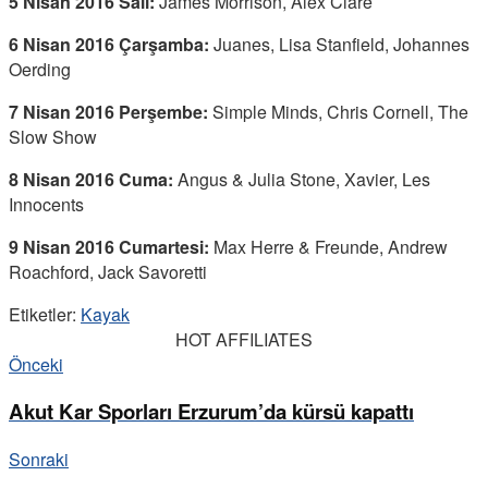
5 Nisan 2016 Salı:
James Morrison, Alex Clare
6 Nisan 2016 Çarşamba:
Juanes, Lisa Stanfield, Johannes
Oerding
7 Nisan 2016 Perşembe:
Simple Minds, Chris Cornell, The
Slow Show
8 Nisan 2016 Cuma:
Angus & Julia Stone, Xavier, Les
Innocents
9 Nisan 2016 Cumartesi:
Max Herre & Freunde, Andrew
Roachford, Jack Savoretti
Etiketler:
Kayak
HOT AFFILIATES
Önceki
Akut Kar Sporları Erzurum’da kürsü kapattı
Sonraki