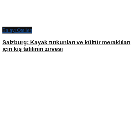
Balayı Otelleri
Salzburg: Kayak tutkunları ve kültür meraklıları
için kış tatilinin zirvesi