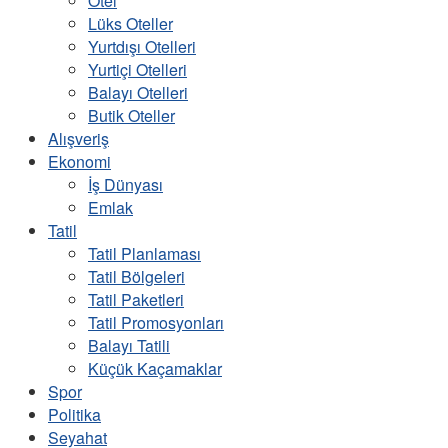
Otel
Lüks Oteller
Yurtdışı Otelleri
Yurtiçi Otelleri
Balayı Otelleri
Butik Oteller
Alışveriş
Ekonomi
İş Dünyası
Emlak
Tatil
Tatil Planlaması
Tatil Bölgeleri
Tatil Paketleri
Tatil Promosyonları
Balayı Tatili
Küçük Kaçamaklar
Spor
Politika
Seyahat