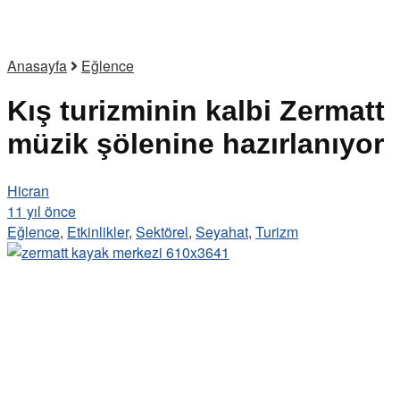
Anasayfa
Eğlence
Kış turizminin kalbi Zermatt
müzik şölenine hazırlanıyor
Hicran
11 yıl önce
Eğlence
,
Etkinlikler
,
Sektörel
,
Seyahat
,
Turizm