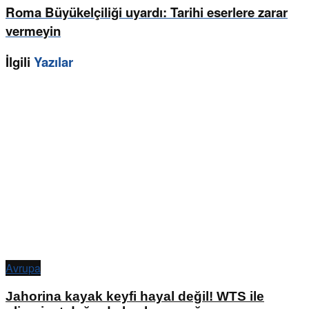
Roma Büyükelçiliği uyardı: Tarihi eserlere zarar
vermeyin
İlgili
Yazılar
Avrupa
Jahorina kayak keyfi hayal değil! WTS ile