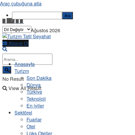
Araç çubuğuna atla
Ara
Perşembe, 6 Ağustos 2026
Abone Ol
Anasayfa
Turizm
Son Dakika
No Result
Dünya
View All Result
Türkiye
Teknoloji
En iyiler
Sektörel
Fuarlar
Otel
Lüks Oteller