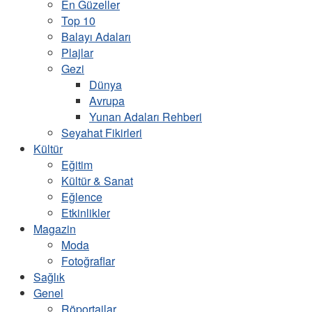
En Güzeller
Top 10
Balayı Adaları
Plajlar
Gezi
Dünya
Avrupa
Yunan Adaları Rehberi
Seyahat Fikirleri
Kültür
Eğitim
Kültür & Sanat
Eğlence
Etkinlikler
Magazin
Moda
Fotoğraflar
Sağlık
Genel
Röportajlar