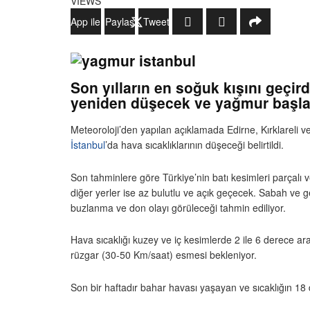
VIEWS
WhatsApp ile Gönder
Paylaş
Tweetle
Son yılların en soğuk kışını geçi
yeniden düşecek ve yağmur başl
Meteoroloji’den yapılan açıklamada Edirne, Kırklareli ve 
İstanbul
’da hava sıcaklıklarının düşeceği belirtildi.
Son tahminlere göre Türkiye’nin batı kesimleri parçalı ve 
diğer yerler ise az bulutlu ve açık geçecek. Sabah ve
buzlanma ve don olayı görüleceği tahmin ediliyor.
Hava sıcaklığı kuzey ve iç kesimlerde 2 ile 6 derece ara
rüzgar (30-50 Km/saat) esmesi bekleniyor.
Son bir haftadır bahar havası yaşayan ve sıcaklığın 1