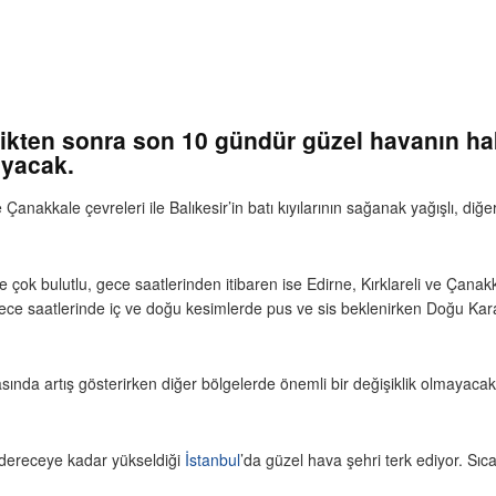
rdikten sonra son 10 gündür güzel havanın ha
ayacak.
Çanakkale çevreleri ile Balıkesir’in batı kıyılarının sağanak yağışlı, diğe
çok bulutlu, gece saatlerinden itibaren ise Edirne, Kırklareli ve Çanakkale
 gece saatlerinde iç ve doğu kesimlerde pus ve sis beklenirken Doğu Ka
sında artış gösterirken diğer bölgelerde önemli bir değişiklik olmayacak
8 dereceye kadar yükseldiği
İstanbul
’da güzel hava şehri terk ediyor. Sıc