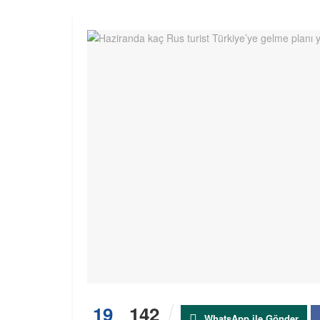
19
142
WhatsApp ile Gönder