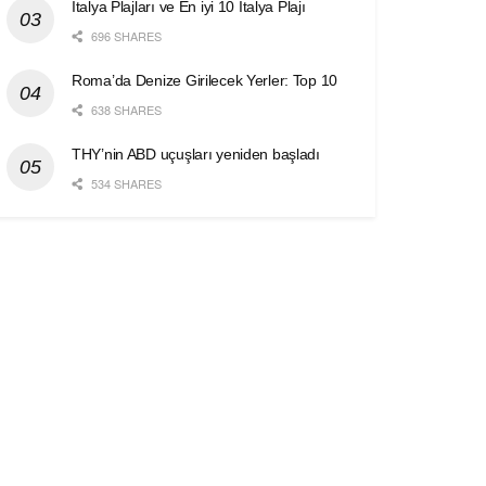
İtalya Plajları ve En iyi 10 İtalya Plajı
696 SHARES
Roma’da Denize Girilecek Yerler: Top 10
638 SHARES
THY’nin ABD uçuşları yeniden başladı
534 SHARES