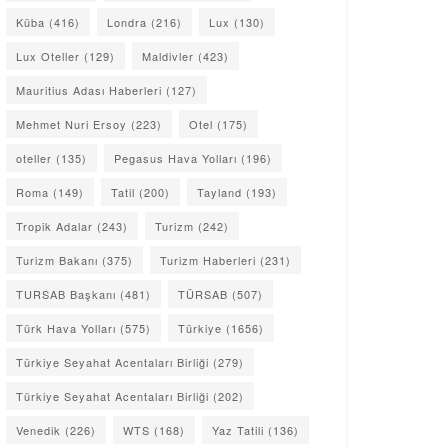
Küba
(416)
Londra
(216)
Lux
(130)
Lux Oteller
(129)
Maldivler
(423)
Mauritius Adası Haberleri
(127)
Mehmet Nuri Ersoy
(223)
Otel
(175)
oteller
(135)
Pegasus Hava Yolları
(196)
Roma
(149)
Tatil
(200)
Tayland
(193)
Tropik Adalar
(243)
Turizm
(242)
Turizm Bakanı
(375)
Turizm Haberleri
(231)
TURSAB Başkanı
(481)
TÜRSAB
(507)
Türk Hava Yolları
(575)
Türkiye
(1656)
Türkiye Seyahat Acentaları Birliği
(279)
Türkiye Seyahat Acentaları Birliği
(202)
Venedik
(226)
WTS
(168)
Yaz Tatili
(136)