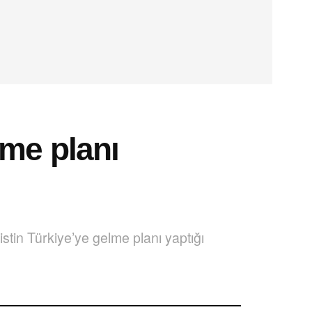
lme planı
tin Türkiye’ye gelme planı yaptığı