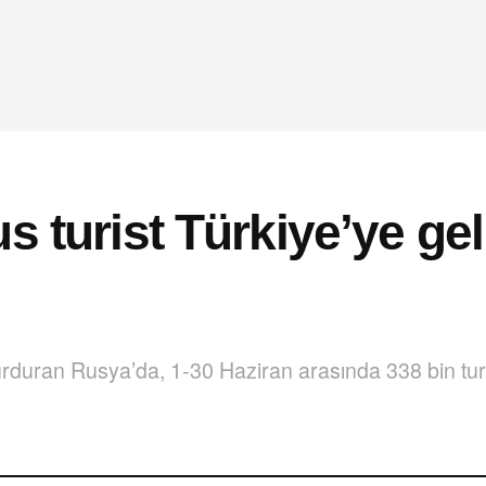
s turist Türkiye’ye ge
rduran Rusya’da, 1-30 Haziran arasında 338 bin turis