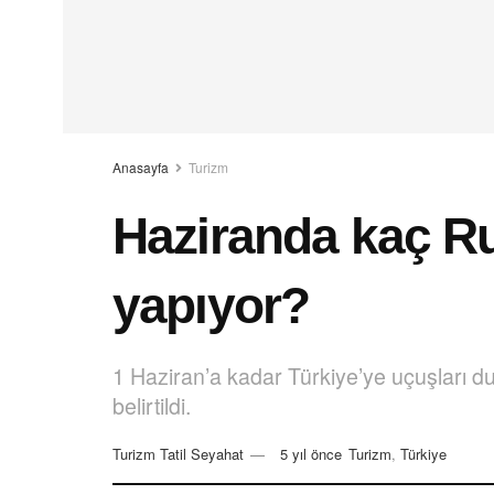
Anasayfa
Turizm
Haziranda kaç Ru
yapıyor?
1 Haziran’a kadar Türkiye’ye uçuşları du
belirtildi.
Turizm Tatil Seyahat
5 yıl önce
Turizm
,
Türkiye