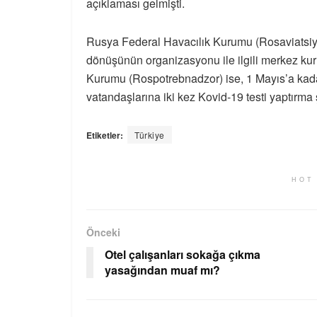
açıklaması gelmişti.
Rusya Federal Havacılık Kurumu (Rosaviatsiya)
dönüşünün organizasyonu ile ilgili merkez ku
Kurumu (Rospotrebnadzor) ise, 1 Mayıs’a ka
vatandaşlarına iki kez Kovid-19 testi yaptırma ş
Etiketler:
Türkiye
HOT
Önceki
Otel çalışanları sokağa çıkma
yasağından muaf mı?