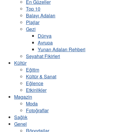
En Güzeller
Top 10
Balayı Adaları
Plajlar
Gezi
Dünya
Avrupa
Yunan Adaları Rehberi
Seyahat Fikirleri
Kültür
Eğitim
Kültür & Sanat
Eğlence
Etkinlikler
Magazin
Moda
Fotoğraflar
Sağlık
Genel
Röportajlar