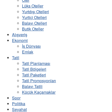
Otel
Lüks Oteller
Yurtdışı Otelleri
Yurtiçi Otelleri
Balayı Otelleri
Butik Oteller
Alışveriş
Ekonomi
İş Dünyası
Emlak
Tatil
Tatil Planlaması
Tatil Bölgeleri
Tatil Paketleri
Tatil Promosyonları
Balayı Tatili
Küçük Kaçamaklar
Spor
Politika
Seyahat