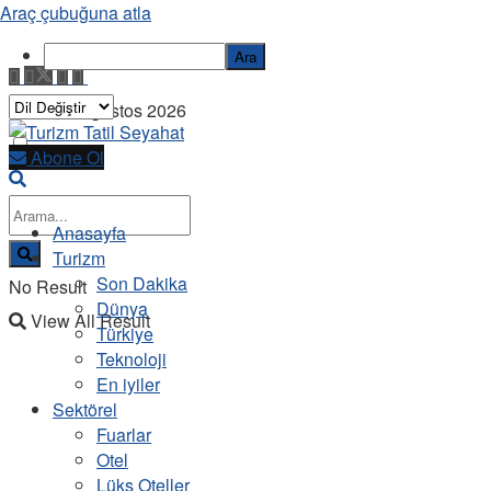
Araç çubuğuna atla
Ara
Cuma, 7 Ağustos 2026
Abone Ol
Anasayfa
Turizm
Son Dakika
No Result
Dünya
View All Result
Türkiye
Teknoloji
En iyiler
Sektörel
Fuarlar
Otel
Lüks Oteller