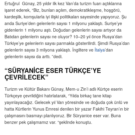
Ertuğrul Günay, 25 yıldır ilk kez Van’da turizm fuarı açtıklarına
işaret ederek, “Biz, bunları açılım, demokratikleşme, hoşgörü,
kardeşlik, komşularla iyi ilişki politikaları sayesinde yapıyoruz. Şu
anda Suriye’den gelenlerin sayısı 1 milyonu yaklaştı. Suriye’ye
gidenlerin 1 milyonu aştı. Doğudan gelenlerin sayısı artıyor da
Batıdan gelenlerin sayısı ne oluyor? 10–20 yıl önce Rusya’dan
Türkiye’ye gelenlerin sayısı parmakla gösterilirdi. Şimdi Rusya’dan
gelenlerin sayısı 3 milyona yaklaştı. İngiltere ve
İtalya
’dan
gelenlerin sayısı da arttı. ”dedi.
“SÜRYANİCE ESER TÜRKÇE’YE
ÇEVRİLECEK”
Turizm ve Kültür Bakanı Günay, Mem-u Zin’i adlı Kürtçe eserin
Türkçeye çevrildiğini hatırlatarak, “Yılda birkaç tane kitap
yayınlayacağız. Gelecek yıl Van yöresinde ve doğuda çok ünlü ve
hatta Kürtlerin Yunus Emresi denilen bir yazar Fakihi Teyran’ın bir
çalışmasını basmayı planlıyoruz. Bir Süryanice eser var. Buna
benzer pek çalışmamız var. “şeklinde konuştu.