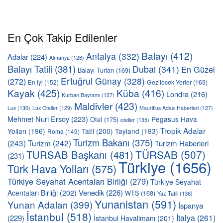
En Çok Takip Edilenler
Balayı
(412)
Antalya
(332)
Adalar
(224)
Almanya
(128)
Balayı Tatili
(381)
Dubai
(341)
En Güzel
Balayı Turları
(169)
Ertuğrul Günay
(328)
(272)
En iyi
(152)
Gezilecek Yerler
(163)
Kayak
(425)
Küba
(416)
Londra
(216)
Kurban Bayramı
(127)
Maldivler
(423)
Lux
(130)
Lux Oteller
(129)
Mauritius Adası Haberleri
(127)
Mehmet Nuri Ersoy
(223)
Pegasus Hava
Otel
(175)
oteller
(135)
Tropik Adalar
Yolları
(196)
Tatil
(200)
Tayland
(193)
Roma
(149)
Turizm Bakanı
(375)
(243)
Turizm
(242)
Turizm Haberleri
TÜRSAB
(507)
TURSAB Başkanı
(481)
(231)
Türkiye
(1656)
Türk Hava Yolları
(575)
Türkiye Seyahat Acentaları Birliği
(279)
Türkiye Seyahat
Venedik
(226)
Acentaları Birliği
(202)
WTS
(168)
Yaz Tatili
(136)
Yunanistan
(591)
Yunan Adaları
(399)
İspanya
İstanbul
(518)
İtalya
(261)
(229)
İstanbul Havalimanı
(201)