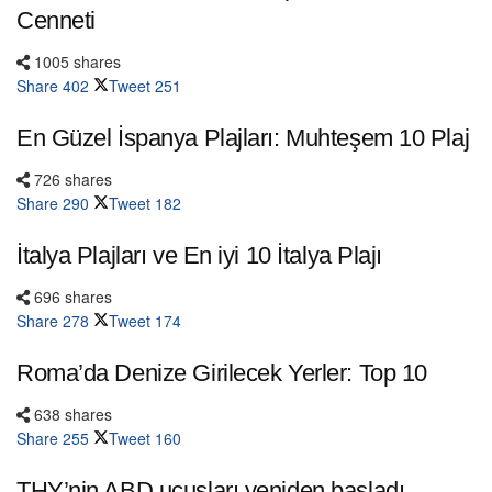
Cenneti
1005 shares
Share
402
Tweet
251
En Güzel İspanya Plajları: Muhteşem 10 Plaj
726 shares
Share
290
Tweet
182
İtalya Plajları ve En iyi 10 İtalya Plajı
696 shares
Share
278
Tweet
174
Roma’da Denize Girilecek Yerler: Top 10
638 shares
Share
255
Tweet
160
THY’nin ABD uçuşları yeniden başladı