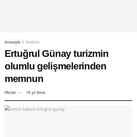
Anasayfa
Sektörel
Ertuğrul Günay turizmin
olumlu gelişmelerinden
memnun
Hicran
15 yıl önce