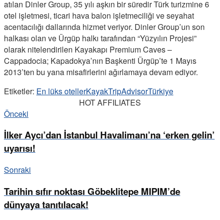
atılan Dinler Group, 35 yılı aşkın bir süredir Türk turizmine 6
otel işletmesi, ticari hava balon işletmeciliği ve seyahat
acentacılığı dallarında hizmet veriyor. Dinler Group’un son
halkası olan ve Ürgüp halkı tarafından “Yüzyılın Projesi”
olarak nitelendirilen Kayakapı Premium Caves –
Cappadocia; Kapadokya’nın Başkenti Ürgüp’te 1 Mayıs
2013’ten bu yana misafirlerini ağırlamaya devam ediyor.
Etiketler:
En lüks oteller
Kayak
TripAdvisor
Türkiye
HOT AFFILIATES
Önceki
İlker Aycı’dan İstanbul Havalimanı’na ‘erken gelin’
uyarısı!
Sonraki
Tarihin sıfır noktası Göbeklitepe MIPIM’de
dünyaya tanıtılacak!