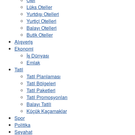
Otel
Lüks Oteller
Yurtdışı Otelleri
Yurtiçi Otelleri
Balayı Otelleri
Butik Oteller
Alışveriş
Ekonomi
İş Dünyası
Emlak
Tatil
Tatil Planlaması
Tatil Bölgeleri
Tatil Paketleri
Tatil Promosyonları
Balayı Tatili
Küçük Kaçamaklar
Spor
Politika
Seyahat