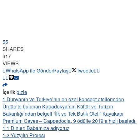
55
SHARES
417
VIEWS
WhatsApp ile Gönder
Paylaş
Tweetle
İçerik
gizle
1
Dünyanın ve Türkiye’nin en özel konsept otellerinden,
Ürgüp’te bulunan Kapadokya’nın Kültür ve Turizm
Bakanlığı’ndan belgeli “İlk ve Tek Butik Oteli” Kayakapı
Premium Caves – Cappadocia, 9 ödülle 2019’a hızlı başladı.
1.1
Dinler: Babamıza adıyoruz
1.2
Yüzyılın Projesi