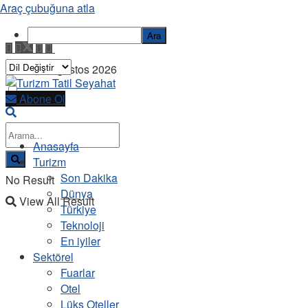
Araç çubuğuna atla
Ara
Cuma, 7 Ağustos 2026
Abone Ol
Anasayfa
Turizm
Son Dakika
No Result
Dünya
View All Result
Türkiye
Teknoloji
En iyiler
Sektörel
Fuarlar
Otel
Lüks Oteller