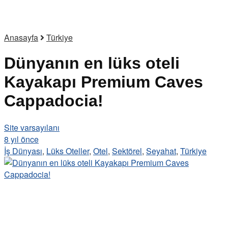
Anasayfa
Türkiye
Dünyanın en lüks oteli
Kayakapı Premium Caves
Cappadocia!
Site varsayılanı
8 yıl önce
İş Dünyası
,
Lüks Oteller
,
Otel
,
Sektörel
,
Seyahat
,
Türkiye