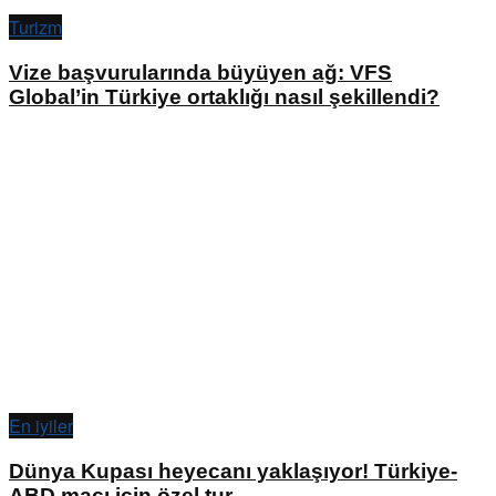
Turizm
Vize başvurularında büyüyen ağ: VFS
Global’in Türkiye ortaklığı nasıl şekillendi?
En iyiler
Dünya Kupası heyecanı yaklaşıyor! Türkiye-
ABD maçı için özel tur