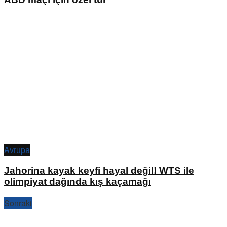
Avrupa
Jahorina kayak keyfi hayal değil! WTS ile
olimpiyat dağında kış kaçamağı
Sonraki