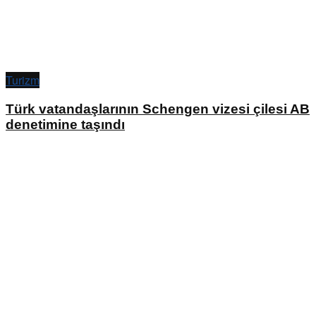
Turizm
Türk vatandaşlarının Schengen vizesi çilesi AB
denetimine taşındı