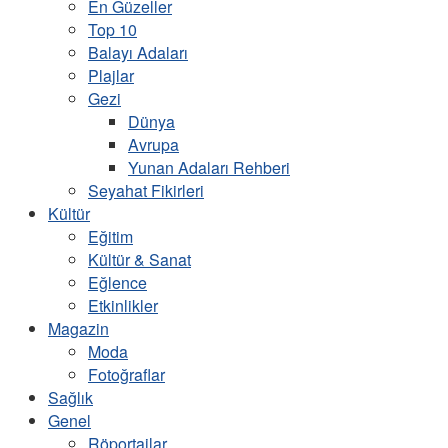
En Güzeller
Top 10
Balayı Adaları
Plajlar
Gezi
Dünya
Avrupa
Yunan Adaları Rehberi
Seyahat Fikirleri
Kültür
Eğitim
Kültür & Sanat
Eğlence
Etkinlikler
Magazin
Moda
Fotoğraflar
Sağlık
Genel
Röportajlar