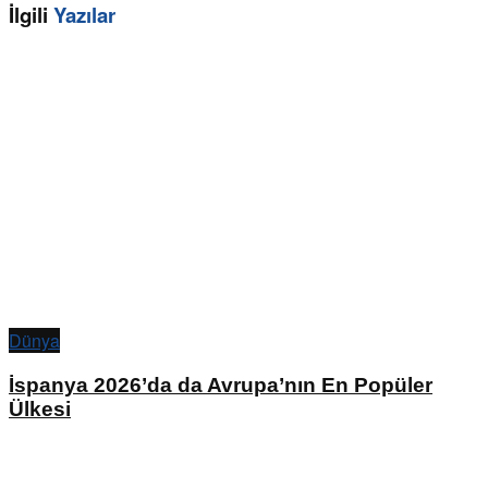
İlgili
Yazılar
Dünya
İspanya 2026’da da Avrupa’nın En Popüler
Ülkesi