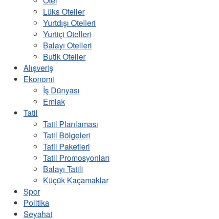
Otel
Lüks Oteller
Yurtdışı Otelleri
Yurtiçi Otelleri
Balayı Otelleri
Butik Oteller
Alışveriş
Ekonomi
İş Dünyası
Emlak
Tatil
Tatil Planlaması
Tatil Bölgeleri
Tatil Paketleri
Tatil Promosyonları
Balayı Tatili
Küçük Kaçamaklar
Spor
Politika
Seyahat