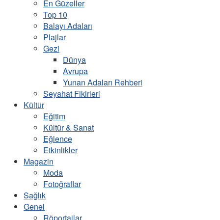
En Güzeller
Top 10
Balayı Adaları
Plajlar
Gezi
Dünya
Avrupa
Yunan Adaları Rehberi
Seyahat Fikirleri
Kültür
Eğitim
Kültür & Sanat
Eğlence
Etkinlikler
Magazin
Moda
Fotoğraflar
Sağlık
Genel
Röportajlar