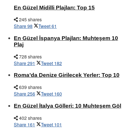
En Güzel Midilli Plajları: Top 15
245 shares
Share
98
Tweet
61
En Güzel İspanya Plajları: Muhteşem 10
Plaj
728 shares
Share
291
Tweet
182
Roma’da Denize Girilecek Yerler: Top 10
639 shares
Share
256
Tweet
160
En Güzel İtalya Gölleri: 10 Muhteşem Göl
402 shares
Share
161
Tweet
101