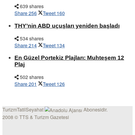
639 shares
Share
256
Tweet
160
THY’nin ABD uçuşları yeniden başladı
534 shares
Share
214
Tweet
134
En Güzel Portekiz Plajları: Muhteşem 12
Plaj
502 shares
Share
201
Tweet
126
TurizmTatilSeyahat
Abonesidir.
2008 © TTS & Turizm Gazetesi