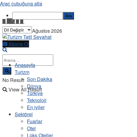
Araç çubuğuna atla
Ara
Pazartesi, 10 Ağustos 2026
Abone Ol
Anasayfa
Turizm
Son Dakika
No Result
Dünya
View All Result
Türkiye
Teknoloji
En iyiler
Sektörel
Fuarlar
Otel
Lüks Oteller