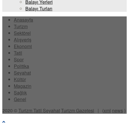
Balayı Yerleri
Balayı Turları
Anasayfa
Turizm
Sektörel
Alışveriş
Ekonomi
Tatil
Spor
Politika
Seyahat
Kültür
Magazin
Sağlık
Genel
2020 ©
Turizm Tatil Seyahat
Turizm Gazetesi
| (
xml
news
)