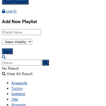
Log In
Add New Playlist
No Result
View All Result
Anasayfa
Turizm
Sektörel
Otel
Alışveriş