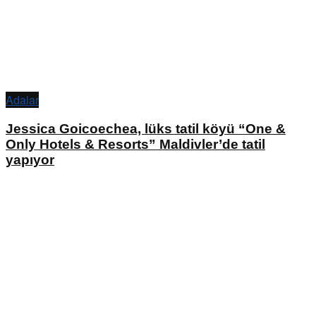
Adalar
Jessica Goicoechea, lüks tatil köyü “One &
Only Hotels & Resorts” Maldivler’de tatil
yapıyor