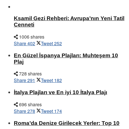
Ksamil Gezi Rehberi: Avrupa’nın Yeni Tatil
Cenneti
1006 shares
Share
402
Tweet
252
En Güzel İspanya Plajları: Muhteşem 10
Plaj
728 shares
Share
291
Tweet
182
İtalya Plajları ve En iyi 10 İtalya Plajı
696 shares
Share
278
Tweet
174
Roma’da Denize Girilecek Yerler: Top 10