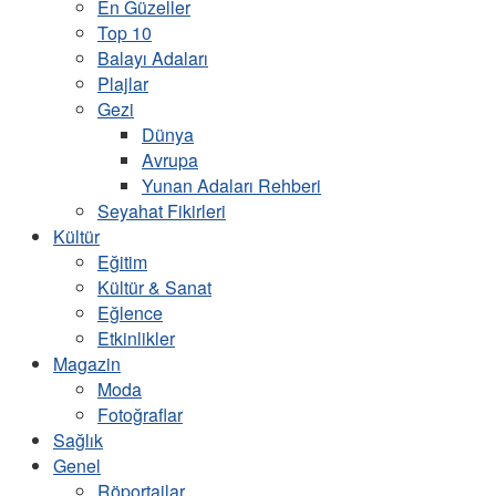
En Güzeller
Top 10
Balayı Adaları
Plajlar
Gezi
Dünya
Avrupa
Yunan Adaları Rehberi
Seyahat Fikirleri
Kültür
Eğitim
Kültür & Sanat
Eğlence
Etkinlikler
Magazin
Moda
Fotoğraflar
Sağlık
Genel
Röportajlar