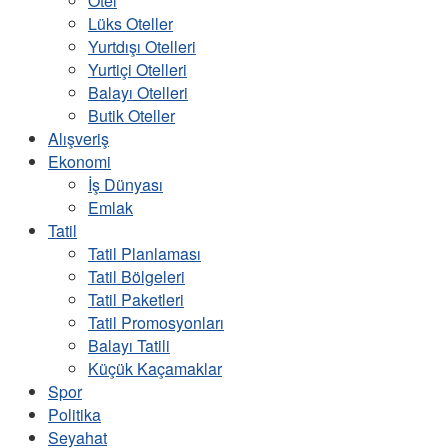
Otel
Lüks Oteller
Yurtdışı Otelleri
Yurtiçi Otelleri
Balayı Otelleri
Butik Oteller
Alışveriş
Ekonomi
İş Dünyası
Emlak
Tatil
Tatil Planlaması
Tatil Bölgeleri
Tatil Paketleri
Tatil Promosyonları
Balayı Tatili
Küçük Kaçamaklar
Spor
Politika
Seyahat