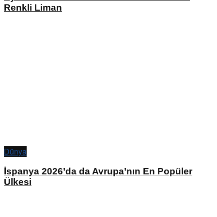
Renkli Liman
Dünya
İspanya 2026’da da Avrupa’nın En Popüler
Ülkesi