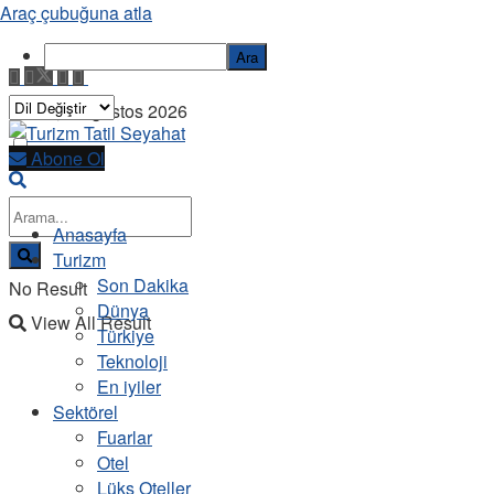
Araç çubuğuna atla
Ara
Cuma, 7 Ağustos 2026
Abone Ol
Anasayfa
Turizm
Son Dakika
No Result
Dünya
View All Result
Türkiye
Teknoloji
En iyiler
Sektörel
Fuarlar
Otel
Lüks Oteller