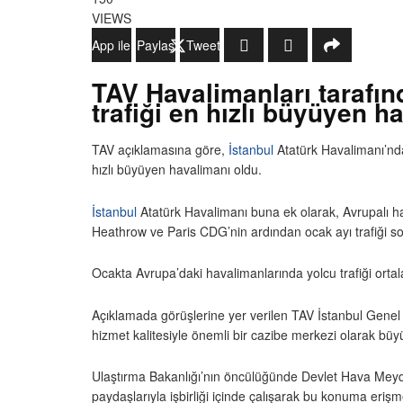
VIEWS
WhatsApp ile Gönder
Paylaş
Tweetle
TAV Havalimanları tarafın
trafiği en hızlı büyüyen h
TAV açıklamasına göre,
İstanbul
Atatürk Havalimanı’nda
hızlı büyüyen havalimanı oldu.
İstanbul
Atatürk Havalimanı buna ek olarak, Avrupalı hav
Heathrow ve Paris CDG’nin ardından ocak ayı trafiği so
Ocakta Avrupa’daki havalimanlarında yolcu trafiği orta
Açıklamada görüşlerine yer verilen TAV İstanbul Genel 
hizmet kalitesiyle önemli bir cazibe merkezi olarak büy
Ulaştırma Bakanlığı’nın öncülüğünde Devlet Hava Meyd
paydaşlarıyla işbirliği içinde çalışarak bu konuma eri