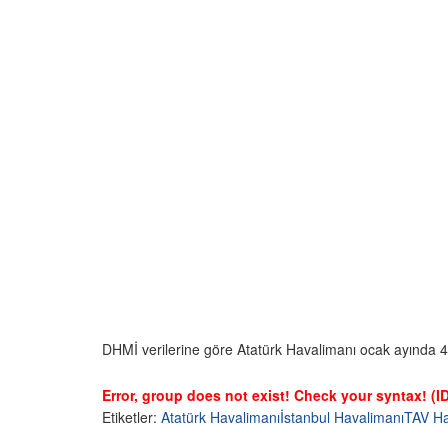
DHMİ verilerine göre Atatürk Havalimanı ocak ayında 4
Error, group does not exist! Check your syntax! (ID
Etiketler:
Atatürk Havalimanı
İstanbul Havalimanı
TAV Ha