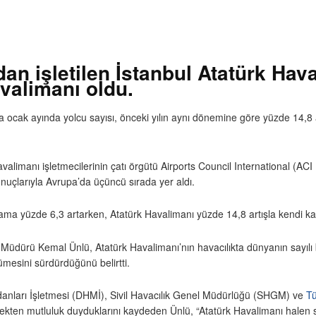
dan işletilen İstanbul Atatürk Hav
avalimanı oldu.
 ocak ayında yolcu sayısı, önceki yılın aynı dönemine göre yüzde 14,8 ar
alimanı işletmecilerinin çatı örgütü Airports Council International (AC
nuçlarıyla Avrupa’da üçüncü sırada yer aldı.
lama yüzde 6,3 artarken, Atatürk Havalimanı yüzde 14,8 artışla kendi ka
Müdürü Kemal Ünlü, Atatürk Havalimanı’nın havacılıkta dünyanın sayılı 
ümesini sürdürdüğünü belirtti.
anları İşletmesi (DHMİ), Sivil Havacılık Genel Müdürlüğü (SHGM) ve
Tü
şmekten mutluluk duyduklarını kaydeden Ünlü, “Atatürk Havalimanı halen 