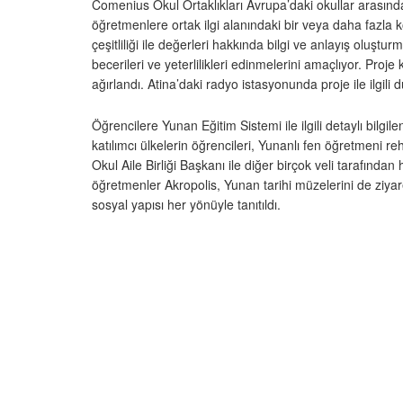
Comenius Okul Ortaklıkları Avrupa’daki okullar arasında i
öğretmenlere ortak ilgi alanındaki bir veya daha fazla k
çeşitliliği ile değerleri hakkında bilgi ve anlayış oluştur
becerileri ve yeterlilikleri edinmelerini amaçlıyor. Pro
ağırlandı. Atina’daki radyo istasyonunda proje ile ilgili 
Öğrencilere Yunan Eğitim Sistemi ile ilgili detaylı bilgil
katılımcı ülkelerin öğrencileri, Yunanlı fen öğretmeni r
Okul Aile Birliği Başkanı ile diğer birçok veli tarafınd
öğretmenler Akropolis, Yunan tarihi müzelerini de ziyar
sosyal yapısı her yönüyle tanıtıldı.