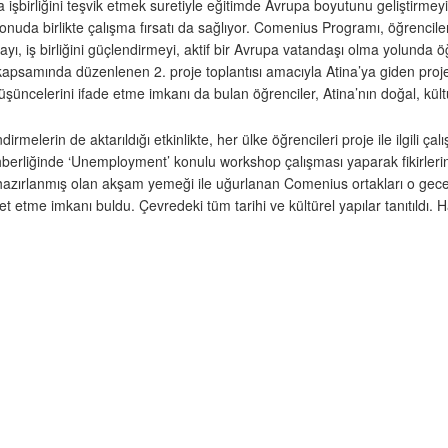
şbirliğini teşvik etmek suretiyle eğitimde Avrupa boyutunu geliştirmeyi h
onuda birlikte çalışma fırsatı da sağlıyor. Comenius Programı, öğrencile
mayı, iş birliğini güçlendirmeyi, aktif bir Avrupa vatandaşı olma yolunda öğ
je kapsamında düzenlenen 2. proje toplantısı amacıyla Atina’ya giden pro
düşüncelerini ifade etme imkanı da bulan öğrenciler, Atina’nın doğal, kültü
endirmelerin de aktarıldığı etkinlikte, her ülke öğrencileri proje ile ilgili
ehberliğinde ‘Unemployment’ konulu workshop çalışması yaparak fikirlerini 
an hazırlanmış olan akşam yemeği ile uğurlanan Comenius ortakları o gece 
et etme imkanı buldu. Çevredeki tüm tarihi ve kültürel yapılar tanıtıldı.