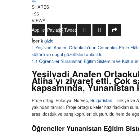
25
SHARES
196
VIEWS
WhatsApp ile Gönder
Paylaş
Tweetle
İçerik
gizle
1
Yeşilvadi Anafen Ortaokulu’nun Comenius Proje Ekibi Y
kültürü ve doğal güzellikleri anlatıldı.
1.1
Öğrenciler Yunanistan Eğitim Sistemini ve Kültürü
Yeşilvadi Anafen Ortaoku
Atina’yı ziyaret etti. Çok 
kapsamında, Yunanistan kül
Proje ortağı Polonya, Norveç,
Bulgaristan
, Türkiye ve 
yakından tanındı. Proje ortağı ülkeler hazırladıkları sunum
arası dostluk ve barış köprüleri oluşturuldu hem de eğit
Öğrenciler Yunanistan Eğitim Sist