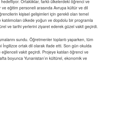
edefliyor. Ortaklıklar, farklı ülkelerdeki öğrenci ve
r ve eğitim personeli arasında Avrupa kültür ve dil
rencilerin kişisel gelişimleri için gerekli olan temel
je katılımcıları ülkede yoğun ve dopdolu bir programla
rel ve tarihi yerlerini ziyaret ederek güzel vakit geçirdi.
 çalışmalarını sundu. Öğretmenler toplantı yaparken, tüm
İngilizce ortak dil olarak ifade etti. Son gün okulda
eğlenceli vakit geçirdi. Projeye katılan öğrenci ve
 Hafta boyunca Yunanistan’ın kültürel, ekonomik ve